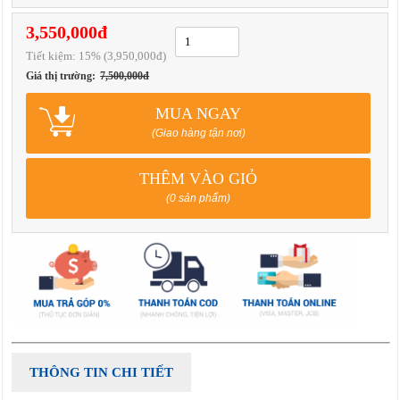
3,550,000đ
Tiết kiệm:
15
% (3,950,000đ)
Giá thị trường:
7,500,000đ
MUA NGAY
(Giao hàng tận nơi)
THÊM VÀO GIỎ
(0 sản phẩm)
THÔNG TIN CHI TIẾT