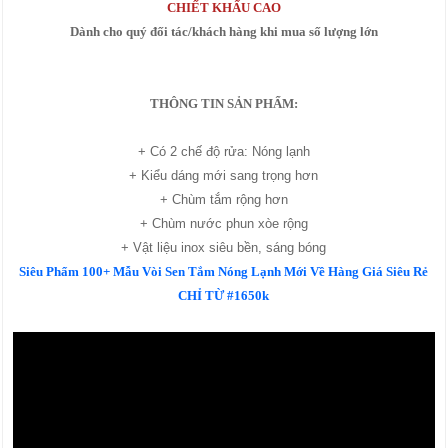
CHIẾT KHẤU CAO
Dành cho quý đối tác/khách hàng khi mua số lượng lớn
THÔNG TIN SẢN PHẨM:
+ Có 2 chế độ rửa: Nóng lạnh
+ Kiểu dáng mới sang trọng hơn
+ Chùm tắm rộng hơn
+ Chùm nước phun xòe rộng
+ Vật liệu inox siêu bền, sáng bóng
Siêu Phẩm 100+ Mẫu Vòi Sen Tắm Nóng Lạnh Mới Về Hàng Giá Siêu Rẻ
CHỈ TỪ #1650k