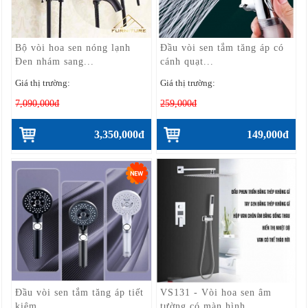
Bộ vòi hoa sen nóng lạnh
Đầu vòi sen tắm tăng áp có
Đen nhám sang...
cánh quạt...
Giá thị trường:
Giá thị trường:
7,090,000đ
259,000đ
3,350,000đ
149,000đ
Đầu vòi sen tắm tăng áp tiết
VS131 - Vòi hoa sen âm
kiệm...
tường có màn hình...