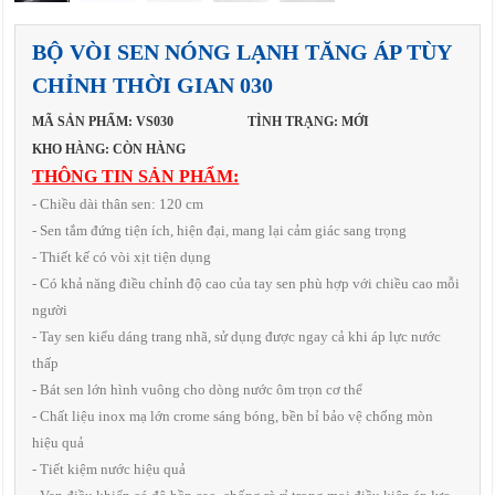
BỘ VÒI SEN NÓNG LẠNH TĂNG ÁP TÙY
CHỈNH THỜI GIAN 030
MÃ SẢN PHẨM: VS030
TÌNH TRẠNG: MỚI
KHO HÀNG: CÒN HÀNG
THÔNG TIN SẢN PHẨM:
- Chiều dài thân sen: 120 cm
- Sen tắm đứng tiện ích, hiện đại, mang lại cảm giác sang trọng
- Thiết kế có vòi xịt tiện dụng
- Có khả năng điều chỉnh độ cao của tay sen phù hợp với chiều cao mỗi
người
- Tay sen kiểu dáng trang nhã, sử dụng được ngay cả khi áp lực nước
thấp
- Bát sen lớn hình vuông cho dòng nước ôm trọn cơ thể
- Chất liệu inox mạ lớn crome sáng bóng, bền bỉ bảo vệ chống mòn
hiệu quả
- Tiết kiệm nước hiệu quả