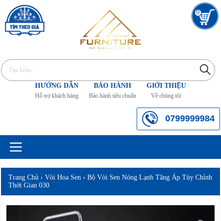
0
HƯỚNG DẪN
BẢO HÀNH
GIỚI THIỆU
Hỗ trợ khách hàng
Bảo hành tiêu chuẩn
Về chúng tôi
0799999984
Trang Chủ
›
Vòi Hoa Sen
›
Bộ Vòi Sen Nóng Lạnh Tăng Áp Tùy Chỉnh
Thời Gian 030