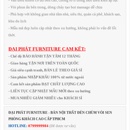
- Van điều khiển có độ bền cao, chống rò rỉ trong mọi điều kiện áp lực
- Vòi phun ẩn bên trong, dòng chảy tạo bọt massage dễ chịu
- Phù hợp với không gian nhà tắm nhà, siêu thị, quán cà phê, khách sạn,
khu du lịch
- Mẫu mã đẹp luôn cập nhật theo xu hướng, không phải lo vấn đề lỗi
thời.
ĐẠI PHÁT FURNITURE CAM KẾT:
- Chế độ BẢO HÀNH TẬN TÂM 12 THÁNG
- Giao hàng TẬN NƠI TRÊN TOÀN QUỐC
- Giá siêu cạnh tranh, BÁN LẺ THEO GIÁ SỈ
- Sản phẩm NHẬP KHẨU 100% từ nước ngoài
- Cam kết sản phẩm ĐẠT CHẤT LƯỢNG CAO
- LIÊN TỤC CẬP NHẬT MẪU MỚI theo xu hướng
- MUA NHIỀU GIẢM NHIỀU cho KHÁCH SỈ
ĐẠI PHÁT FURNITURE - BÁN NỘI THẤT ĐÈN CHÙM VÒI SEN
PHÒNG KHÁCH CAO CẤP TPHCM
HOTLINE:
0799999984
(Để được tư vấn)