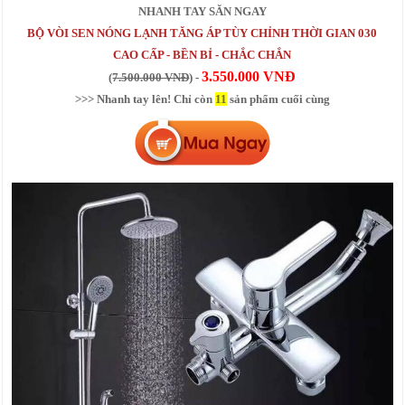
NHANH TAY SĂN NGAY
BỘ VÒI SEN NÓNG LẠNH TĂNG ÁP TÙY CHỈNH THỜI GIAN 030
CAO CẤP - BỀN BỈ - CHẮC CHẮN
3.550.000 VNĐ
(
7.500.000 VNĐ
) -
>>> Nhanh tay lên! Chỉ còn
11
sản phẩm cuối cùng