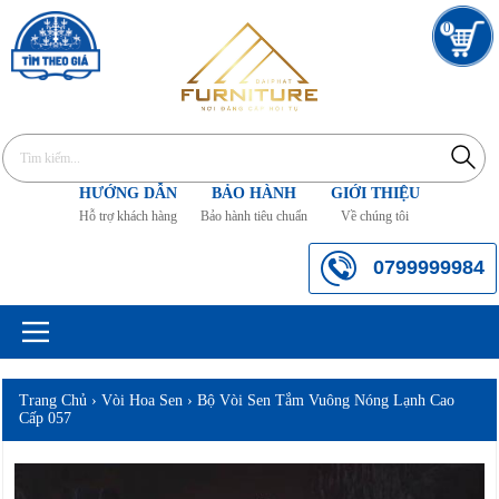
0
HƯỚNG DẪN
BẢO HÀNH
GIỚI THIỆU
Hỗ trợ khách hàng
Bảo hành tiêu chuẩn
Về chúng tôi
0799999984
Trang Chủ
›
Vòi Hoa Sen
›
Bộ Vòi Sen Tắm Vuông Nóng Lạnh Cao
Cấp 057