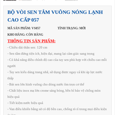
BỘ VÒI SEN TẮM VUÔNG NÓNG LẠNH
CAO CẤP 057
MÃ SẢN PHẨM: VS057
TÌNH TRẠNG: MỚI
KHO HÀNG: CÒN HÀNG
THÔNG TIN SẢN PHẨM:
- Chiều dài thân sen: 120 cm
- Sen tắm đứng tiện ích, hiện đại, mang lại cảm giác sang trọng
- Có khả năng điều chỉnh độ cao của tay sen phù hợp với chiều cao mỗi
người
- Tay sen kiểu dáng trang nhã, sử dụng được ngay cả khi áp lực nước
thấp
- Bát sen lớn hình vuông cho dòng nước ôm trọn cơ thể
- Chất liệu inox mạ lớn crome sáng bóng, bền bỉ bảo vệ chống mòn
hiệu quả
- Tiết kiệm nước hiệu quả
- Van điều khiển bằng sứ có độ bền cao, chống rò rỉ trong mọi điều kiện