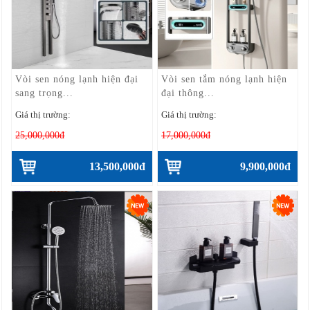
Vòi sen nóng lạnh hiện đại
Vòi sen tắm nóng lạnh hiện
sang trọng...
đại thông...
Giá thị trường:
Giá thị trường:
25,000,000đ
17,000,000đ
13,500,000đ
9,900,000đ