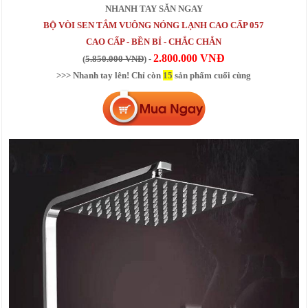
NHANH TAY SĂN NGAY
BỘ VÒI SEN TẮM VUÔNG NÓNG LẠNH CAO CẤP 057
CAO CẤP - BỀN BỈ - CHẮC CHẮN
2.800.000 VNĐ
(
5.850.000 VNĐ
) -
>>> Nhanh tay lên! Chỉ còn
15
sản phẩm cuối cùng