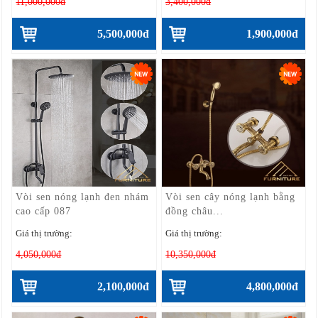
11,000,000đ
3,400,000đ
5,500,000đ
1,900,000đ
Vòi sen nóng lạnh đen nhám
Vòi sen cây nóng lạnh bằng
cao cấp 087
đồng châu...
Giá thị trường:
Giá thị trường:
4,050,000đ
10,350,000đ
2,100,000đ
4,800,000đ