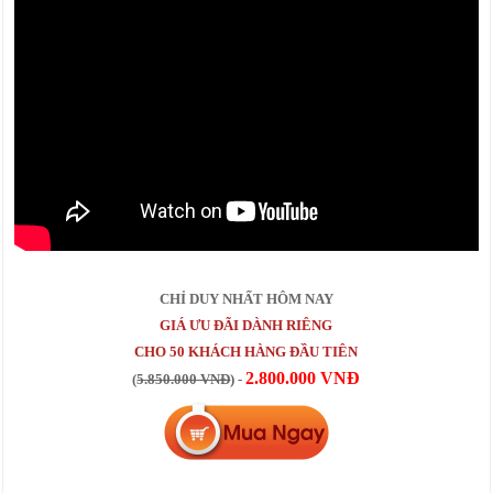
CHỈ DUY NHẤT HÔM NAY
GIÁ ƯU ĐÃI DÀNH RIÊNG
CHO 50 KHÁCH HÀNG ĐẦU TIÊN
2.800.000 VNĐ
(
5.850.000 VNĐ
) -