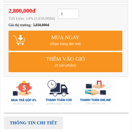
2,800,000đ
Tiết kiệm:
14
% (3,050,000đ)
Giá thị trường:
5,850,000đ
MUA NGAY
(Giao hàng tận nơi)
THÊM VÀO GIỎ
(0 sản phẩm)
THÔNG TIN CHI TIẾT