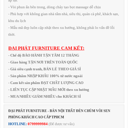
áp lực
- Vòi phun ẩn bên trong, dòng chảy tạo bọt massage dễ chịu
- Phù hợp với không gian nhà tắm nhà, siêu thị, quán cà phê, khách sạn,
khu du lịch
- Mẫu mã đẹp luôn cập nhật theo xu hướng, không phải lo vấn đề lỗi
thời.
ĐẠI PHÁT FURNITURE CAM KẾT:
- Chế độ BẢO HÀNH TẬN TÂM 12 THÁNG
- Giao hàng TẬN NƠI TRÊN TOÀN QUỐC
- Giá siêu cạnh tranh, BÁN LẺ THEO GIÁ SỈ
- Sản phẩm NHẬP KHẨU 100% từ nước ngoài
- Cam kết sản phẩm ĐẠT CHẤT LƯỢNG CAO
- LIÊN TỤC CẬP NHẬT MẪU MỚI theo xu hướng
- MUA NHIỀU GIẢM NHIỀU cho KHÁCH SỈ
ĐẠI PHÁT FURNITURE - BÁN NỘI THẤT ĐÈN CHÙM VÒI SEN
PHÒNG KHÁCH CAO CẤP TPHCM
HOTLINE:
0799999984
(Để được tư vấn)