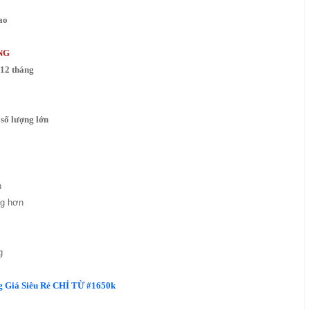
ao
NG
 12 tháng
số lượng lớn
h
ng hơn
g
 Giá Siêu Rẻ CHỈ TỪ #1650k