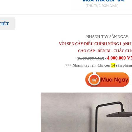
TIẾT
NHANH TAY SĂN NGAY
VÒI SEN CÂY ĐIỀU CHỈNH NÓNG LẠNH 
CAO CẤP - BỀN BỈ - CHẮC C
4.000.000 
(
8.500.000 VNĐ
) -
>>> Nhanh tay lên! Chỉ còn
14
sản phẩm