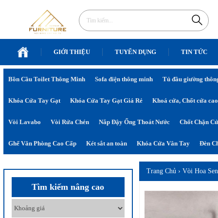
GIỚI THIỆU
TUYỂN DỤNG
TIN TỨC
Bồn Cầu Toilet Thông Minh
Sofa điện thông minh
Tủ đầu giường thôn
Khóa Cửa Tay Gạt
Khóa Cửa Tay Gạt Giá Rẻ
Khoá cửa, Chốt cửa cao
Vòi Lavabo
Vòi Rửa Chén
Nắp Đậy Ống Thoát Nước
Chốt Chặn C
Ghế Văn Phòng Cao Cấp
Két sắt an toàn
Khóa Cửa Vân Tay
Đèn Ch
Trang Chủ
›
Vòi Hoa Se
Tìm kiếm nâng cao