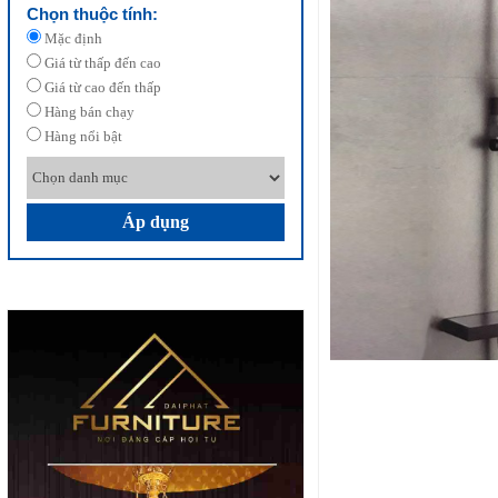
Chọn thuộc tính:
Mặc định
Giá từ thấp đến cao
Giá từ cao đến thấp
Hàng bán chạy
Hàng nổi bật
Áp dụng