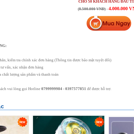
CHO 50 KHÁCH HÀNG ĐẦU T
4.000.000 
(
8.500.000 VNĐ
) -
NG:
hân, kiểm tra chính xác đơn hàng (Thông tin được bảo mật tuyệt đối)
 tư vấn, xác nhận đơn hàng
a chất lượng sản phẩm và thanh toán
ách vui lòng gọi Hotline
0799999984 - 0397577851
để được hỗ trợ.