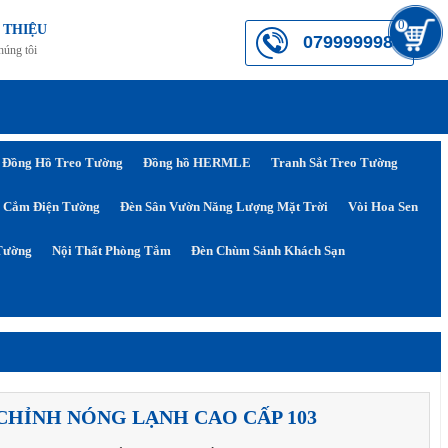
0
 THIỆU
0799999984
húng tôi
Đồng Hồ Treo Tường
Đồng hồ HERMLE
Tranh Sắt Treo Tường
 Cắm Điện Tường
Đèn Sân Vườn Năng Lượng Mặt Trời
Vòi Hoa Sen
Tường
Nội Thất Phòng Tắm
Đèn Chùm Sảnh Khách Sạn
 CHỈNH NÓNG LẠNH CAO CẤP 103