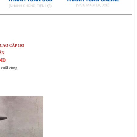
CAO CẤP 103
HẮN
VNĐ
 cuối cùng