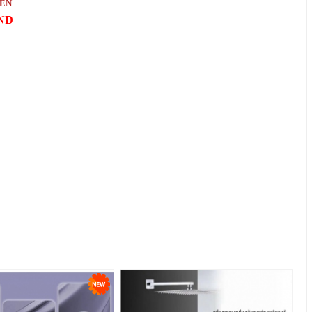
IÊN
VNĐ