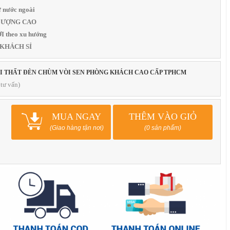
 nước ngoài
T LƯỢNG CAO
 theo xu hướng
 KHÁCH SỈ
ỘI THẤT ĐÈN CHÙM VÒI SEN PHÒNG KHÁCH CAO CẤP TPHCM
tư vấn)
MUA NGAY
THÊM VÀO GIỎ
(Giao hàng tận nơi)
(0 sản phẩm)