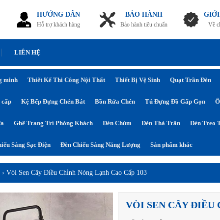
HƯỚNG DẪN
BẢO HÀNH
GIỚI
Hỗ trợ khách hàng
Bảo hành tiêu chuẩn
Về c
LIÊN HỆ
g minh
Thiết Kế Thi Công Nội Thất
Thiết Bị Vệ Sinh
Quạt Trần Đèn
 cấp
Kệ Bếp Đựng Chén Bát
Bồn Rửa Chén
Tủ Đựng Đồ Gấp Gọn
Ổ
ửa
Ghế Trang Trí Phòng Khách
Đèn Chùm
Đèn Thả Trần
Đèn Treo 
iếu Sáng Sạc Điện
Đèn Chiếu Sáng Năng Lượng
Sản phẩm khác
n
›
Vòi Sen Cây Điều Chỉnh Nóng Lạnh Cao Cấp 103
VÒI SEN CÂY ĐIỀU