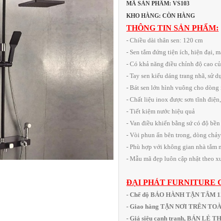
MÃ SẢN PHẨM: VS103
KHO HÀNG: CÒN HÀNG
THÔNG TIN SẢN PHẨM:
- Chiều dài thân sen: 120 cm
- Sen tắm đứng tiện ích, hiện đại, 
- Có khả năng điều chỉnh độ cao củ
- Tay sen kiểu dáng trang nhã, sử 
- Bát sen lớn hình vuông cho dòng
- Chất liệu inox được sơn tĩnh điệ
- Tiết kiệm nước hiệu quả
- Van điều khiển bằng sứ có độ bền 
- Vòi phun ẩn bên trong, dòng chảy
- Phù hợp với không gian nhà tắm nh
- Mẫu mã đẹp luôn cập nhật theo xu
ĐẠI PHÁT FURNITURE 
- Chế độ BẢO HÀNH TẬN TÂM 
- Giao hàng TẬN NƠI TRÊN T
- Giá siêu cạnh tranh, BÁN LẺ 