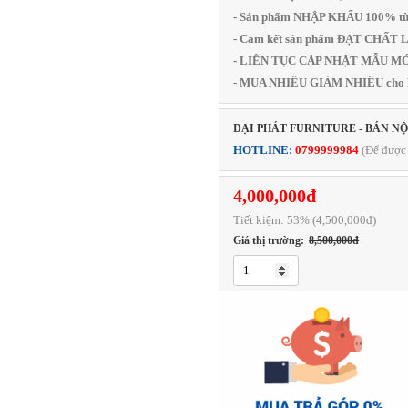
- Sản phẩm NHẬP KHẨU 100% từ
- Cam kết sản phẩm ĐẠT CHẤ
- LIÊN TỤC CẬP NHẬT MẪU MỚI
- MUA NHIỀU GIẢM NHIỀU cho
ĐẠI PHÁT FURNITURE - BÁN N
HOTLINE:
0799999984
(Để được 
4,000,000đ
Tiết kiệm:
53
% (4,500,000đ)
Giá thị trường:
8,500,000đ