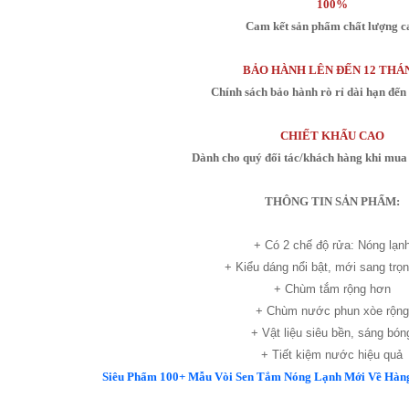
100%
Cam kết sản phẩm chất lượng c
BẢO HÀNH LÊN ĐẾN 12 THÁ
Chính sách bảo hành rò rỉ dài hạn đến
CHIẾT KHẤU CAO
Dành cho quý đối tác/khách hàng khi mua 
THÔNG TIN SẢN PHẨM:
+ Có 2 chế độ rửa: Nóng lạn
+ Kiểu dáng nổi bật, mới sang trọ
+ Chùm tắm rộng hơn
+ Chùm nước phun xòe rộng
+ Vật liệu siêu bền, sáng bón
+ Tiết kiệm nước hiệu quả
Siêu Phẩm 100+ Mẫu Vòi Sen Tắm Nóng Lạnh Mới Về Hàng