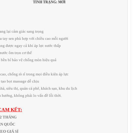
TÌNH TRẠNG: MỚI
mang lại cảm giác sang trọng
a tay sen phù hợp với chiều cao mỗi người
dụng được ngay cả khi áp lực nước thấp
 nước ôm trọn cơ thể
n, bền bỉ bảo vệ chống mòn hiệu quả
cao, chống rò rỉ trong mọi điều kiện áp lực
 tạo bọt massage dễ chịu
à, siêu thị, quán cà phê, khách sạn, khu du lịch
 hướng, không phải lo vấn đề lỗi thời.
CAM KẾT:
12 THÁNG
OÀN QUỐC
THEO GIÁ SỈ