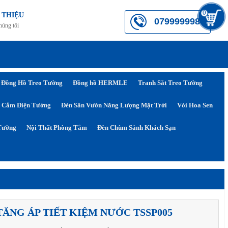
0
 THIỆU
0799999984
húng tôi
Đồng Hồ Treo Tường
Đồng hồ HERMLE
Tranh Sắt Treo Tường
 Cắm Điện Tường
Đèn Sân Vườn Năng Lượng Mặt Trời
Vòi Hoa Sen
Tường
Nội Thất Phòng Tắm
Đèn Chùm Sảnh Khách Sạn
TĂNG ÁP TIẾT KIỆM NƯỚC TSSP005