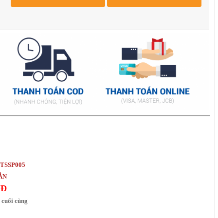
c TSSP005
HẮN
NĐ
 cuối cùng