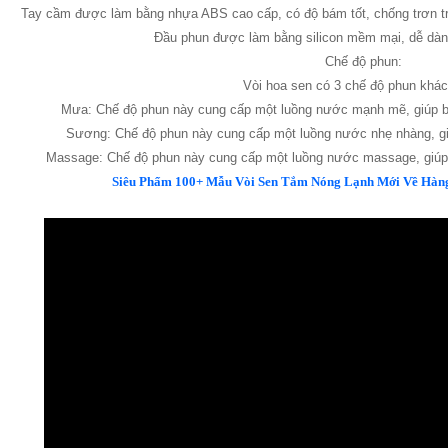
Tay cầm được làm bằng nhựa ABS cao cấp, có độ bám tốt, chống trơn trư
Đầu phun được làm bằng silicon mềm mại, dễ dàng
Chế độ phun:
Vòi hoa sen có 3 chế độ phun khác
Mưa: Chế độ phun này cung cấp một luồng nước mạnh mẽ, giúp b
Sương: Chế độ phun này cung cấp một luồng nước nhẹ nhàng, gi
Massage: Chế độ phun này cung cấp một luồng nước massage, giúp
Siêu Phẩm 100+ Mẫu Vòi Sen Tắm Nóng Lạnh Mới Về Hàng