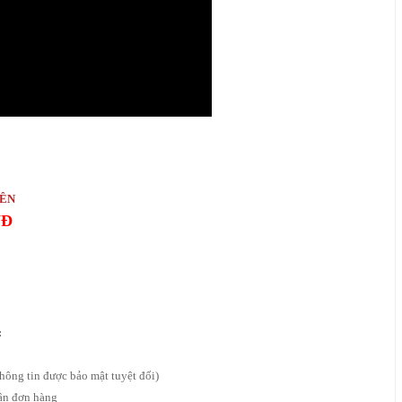
IÊN
NĐ
:
hông tin được bảo mật tuyệt đối)
hận đơn hàng