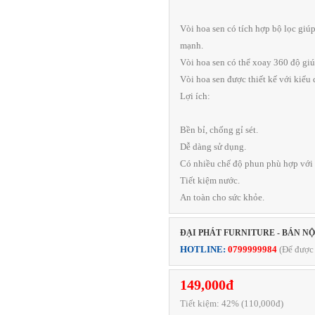
Vòi hoa sen có tích hợp bộ lọc giú
mạnh.
Vòi hoa sen có thể xoay 360 độ gi
Vòi hoa sen được thiết kế với kiểu
Lợi ích:
Bền bỉ, chống gỉ sét.
Dễ dàng sử dụng.
Có nhiều chế độ phun phù hợp với
Tiết kiệm nước.
An toàn cho sức khỏe.
ĐẠI PHÁT FURNITURE - BÁN N
HOTLINE:
0799999984
(Để được 
149,000đ
Tiết kiệm:
42
% (110,000đ)