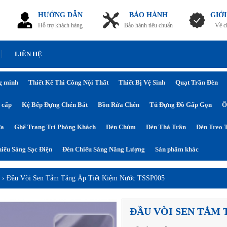
HƯỚNG DẪN
BẢO HÀNH
GIỚI
Hỗ trợ khách hàng
Bảo hành tiêu chuẩn
Về c
LIÊN HỆ
g minh
Thiết Kế Thi Công Nội Thất
Thiết Bị Vệ Sinh
Quạt Trần Đèn
 cấp
Kệ Bếp Đựng Chén Bát
Bồn Rửa Chén
Tủ Đựng Đồ Gấp Gọn
Ổ
ửa
Ghế Trang Trí Phòng Khách
Đèn Chùm
Đèn Thả Trần
Đèn Treo 
iếu Sáng Sạc Điện
Đèn Chiếu Sáng Năng Lượng
Sản phẩm khác
n
›
Đầu Vòi Sen Tắm Tăng Áp Tiết Kiệm Nước TSSP005
ĐẦU VÒI SEN TẮM 