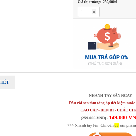
Giá thị trường:
259,000đ
TIẾT
NHANH TAY SĂN NGAY
Đầu vòi sen tắm tăng áp tiết kiệm nướ
CAO CẤP - BỀN BỈ - CHẮC C
149.000 V
(
259.000 VNĐ
) -
>>> Nhanh tay lên! Chỉ còn
08
sản phẩm