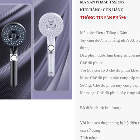
MÃ SẢN PHẨM: TSSP005
KHO HÀNG: CÒN HÀNG
THÔNG TIN SẢN PHẨM:
Màu sắc: Đen / Trắng / Xám
Tay cầm được làm bằng nhựa ABS cao
dụng.
Đầu phun được làm bằng silicon mề
Chế độ phun:
Vòi hoa sen có 3 chế độ phun khác
Mưa: Chế độ phun này cung cấp mộ
Sương: Chế độ phun này cung cấp m
Massage: Chế độ phun này cung cấ
Bộ điều chỉnh lưu lượng:
Vòi hoa sen được trang bị bộ điều 
cầu sử dụng.
Tính năng: