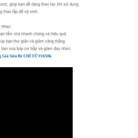
ợt, giúp bạn dễ dàng thao tác khi sử dụng.
 tháo lắp để vệ sinh.
 nhau:
ạn tắm rửa nhanh chóng và hiệu quả.
úp bạn thư giãn và giảm căng thẳng.
 bạn xoa bóp cơ bắp và giảm đau nhức.
 Giá Siêu Rẻ CHỈ TỪ #1650k