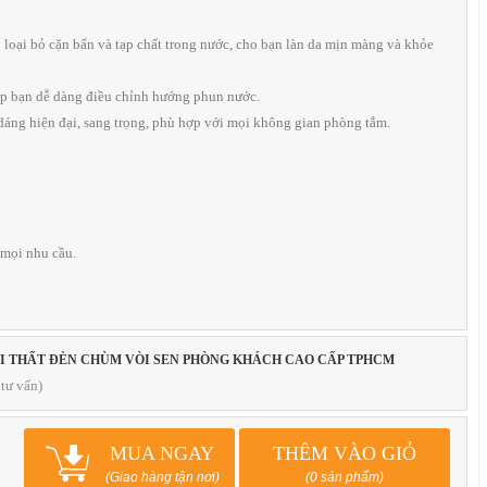
p loại bỏ cặn bẩn và tạp chất trong nước, cho bạn làn da mịn màng và khỏe
úp bạn dễ dàng điều chỉnh hướng phun nước.
 dáng hiện đại, sang trọng, phù hợp với mọi không gian phòng tắm.
 mọi nhu cầu.
ỘI THẤT ĐÈN CHÙM VÒI SEN PHÒNG KHÁCH CAO CẤP TPHCM
tư vấn)
MUA NGAY
THÊM VÀO GIỎ
(Giao hàng tận nơi)
(0 sản phẩm)