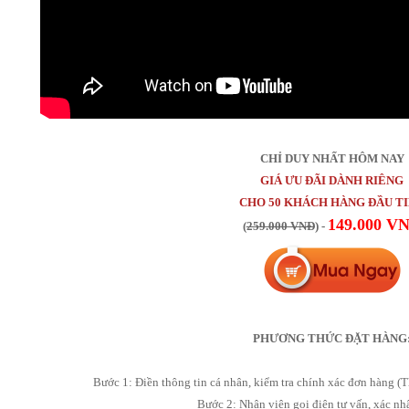
CHỈ DUY NHẤT HÔM NAY
GIÁ ƯU ĐÃI DÀNH RIÊNG
CHO 50 KHÁCH HÀNG ĐẦU T
149.000 V
(
259.000 VNĐ
) -
PHƯƠNG THỨC ĐẶT HÀNG
Bước 1: Điền thông tin cá nhân, kiểm tra chính xác đơn hàng (T
Bước 2: Nhân viên gọi điện tư vấn, xác n