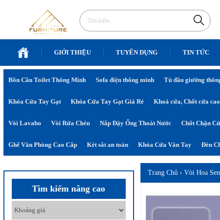
GIỚI THIỆU
TUYỂN DỤNG
TIN TỨC
Bồn Cầu Toilet Thông Minh
Sofa điện thông minh
Tủ đầu giường thôn
Khóa Cửa Tay Gạt
Khóa Cửa Tay Gạt Giá Rẻ
Khoá cửa, Chốt cửa cao
Vòi Lavabo
Vòi Rửa Chén
Nắp Đậy Ống Thoát Nước
Chốt Chặn C
Ghế Văn Phòng Cao Cấp
Két sắt an toàn
Khóa Cửa Vân Tay
Đèn Ch
Trang Chủ
›
Vòi Hoa Se
Tìm kiếm nâng cao