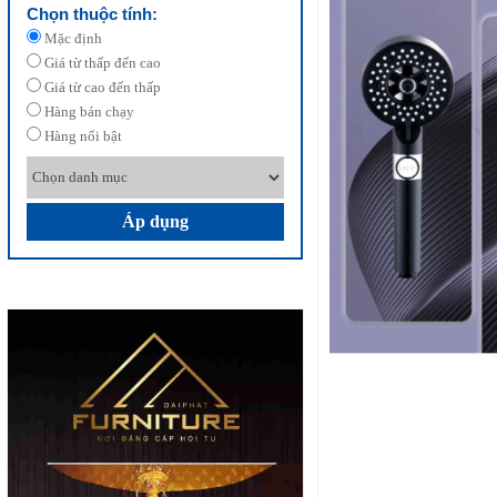
Chọn thuộc tính:
Mặc định
Giá từ thấp đến cao
Giá từ cao đến thấp
Hàng bán chạy
Hàng nổi bật
Áp dụng