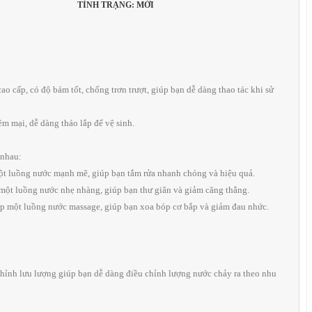
TÌNH TRẠNG: MỚI
 cấp, có độ bám tốt, chống trơn trượt, giúp bạn dễ dàng thao tác khi sử
m mại, dễ dàng tháo lắp để vệ sinh.
 nhau:
t luồng nước mạnh mẽ, giúp bạn tắm rửa nhanh chóng và hiệu quả.
ột luồng nước nhẹ nhàng, giúp bạn thư giãn và giảm căng thẳng.
p một luồng nước massage, giúp bạn xoa bóp cơ bắp và giảm đau nhức.
chỉnh lưu lượng giúp bạn dễ dàng điều chỉnh lượng nước chảy ra theo nhu