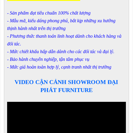
- Sản phẩm đạt tiêu chuẩn 100% chất lượng
- Mẫu mã, kiểu dáng phong phú, bắt kịp những xu hướng
thịnh hành nhất trên thị trường
- Phương thức thanh toán linh hoạt dành cho khách hàng và
đối tác.
- Mức chiết khấu hấp dẫn dành cho các đối tác và đại lý.
- Bảo hành chuyên nghiệp, tận tâm phục vụ
- Mức giá hoàn toàn hợp lý, cạnh tranh nhất thị trường
VIDEO CẬN CẢNH SHOWROOM ĐẠI
PHÁT FURNITURE