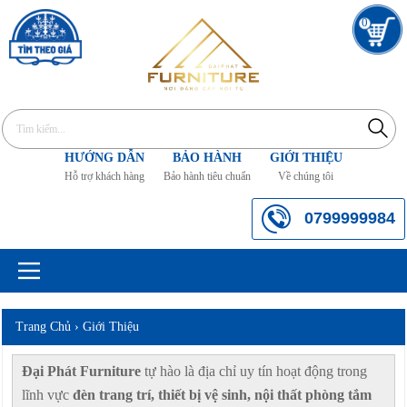
0
HƯỚNG DẪN
BẢO HÀNH
GIỚI THIỆU
Hỗ trợ khách hàng
Bảo hành tiêu chuẩn
Về chúng tôi
0799999984
Trang Chủ
›
Giới Thiệu
Đại Phát Furniture
tự hào là địa chỉ uy tín hoạt động trong
lĩnh vực
đèn trang trí, thiết bị vệ sinh, nội thất phòng tắm