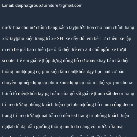
Email: daiphatgroup.furniture@gmail.com
nước hoa cho nữ chính hãng xách tay
|
nước hoa cho nam chính hãng
xác tay
|
phụ kiện trang trí xe SH
|
xe đẩy đôi em bé 1 2 chiều
|
xe tập
đi em bé giá bao nhiêu
|
xe ô tô điện trẻ em 2 4 chỗ ngồi
|
xe trượt
scooter trẻ em giá rẻ
|
hộp đựng đồng hồ cơ xoay
|
khay bàn trà điện
thông minh
|
dụng cụ phụ kiện làm nail
|
khóa dạy học nail cơ bản
chuyên nghiệp
|
dụng cụ phun xăm
|
dụng cụ nối mi
|
bộ sạc pin cho xe
hơi ô tô điện
|
khóa tay gạt nắm cửa gỗ sắt giá rẻ
|
tranh sắt decor trang
trí treo tường phòng khách hiện đại tphcm
|
đồng hồ chim công decor
trang trí treo tường
|
quạt trần có đèn led trang trí phòng khách hiện
đại
|
tab tủ đặt đầu giường thông minh đa năng
|
vòi nước rửa mặt