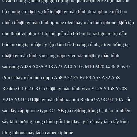
lavabo nóng lạnh
|
tủ gấp gọn đựng đồ quần áo
|
thiết kế nội thất căn
hộ chung cư
|
dịch vụ kế toán
|
thay màn hình dura iphone mất bao
nhiêu tiền
|
thay màn hình iphone oled
|
thay màn hình iphone jk
|
đồ tập
nhu thuật võ phục GI bjj
|
bộ quần áo bó bơi lội rashguard
|
trụ đấm
bóc boxing tại nhà
|
máy tập đấm bốc boxing có nhạc treo tường tại
nhà
|
thay màn hình samsung oppo vivo xiaomi
|
thay màn hình
samsung A02S A03S A13 A23 A10 A10s M10 M20 J4 J6 Plus J7
Prime
|
thay màn hình oppo A58 A72 F5 F7 F9 A53 A32 A5S
Realme C1 C2 C3 C5 C6
|
thay màn hình vivo Y12S Y15S Y20S
Y21S Y91C U10
|
thay màn hình xiaomi Redmi 9A 9C 9T 10A
|
cốc
sạc dây cáp iphone type C USB giá rẻ
|
đông trùng hạ thảo tự nhiên
sấy khô thượng hạng chính gốc himalaya giá rẻ
|
máy tách lấy kính
lưng iphone
|
máy tách camera iphone