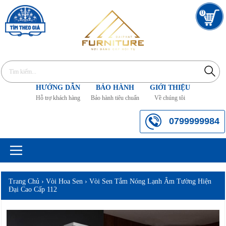
0
HƯỚNG DẪN
BẢO HÀNH
GIỚI THIỆU
Hỗ trợ khách hàng
Bảo hành tiêu chuẩn
Về chúng tôi
0799999984
Trang Chủ
›
Vòi Hoa Sen
›
Vòi Sen Tắm Nóng Lạnh Âm Tường Hiện
Đại Cao Cấp 112