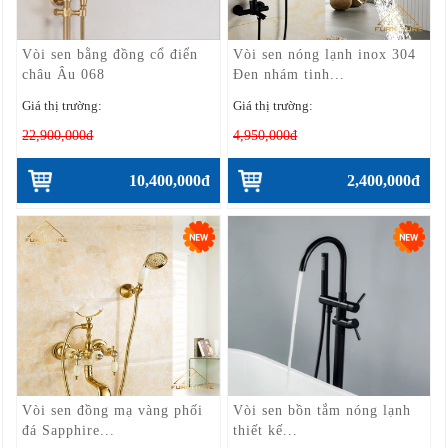
Vòi sen bằng đồng cổ điển
Vòi sen nóng lạnh inox 304
châu Âu 068
Đen nhám tinh...
Giá thị trường:
Giá thị trường:
22,900,000đ
4,950,000đ
10,400,000đ
2,400,000đ
Vòi sen đồng mạ vàng phối
Vòi sen bồn tắm nóng lạnh
đá Sapphire...
thiết kế...