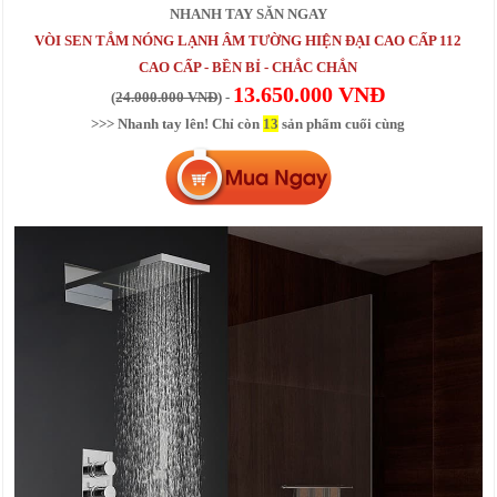
NHANH TAY SĂN NGAY
VÒI SEN TẮM NÓNG LẠNH ÂM TƯỜNG HIỆN ĐẠI CAO CẤP 112
CAO CẤP - BỀN BỈ - CHẮC CHẮN
13.650.000 VNĐ
(
24.000.000 VNĐ
) -
>>> Nhanh tay lên! Chỉ còn
13
sản phẩm cuối cùng