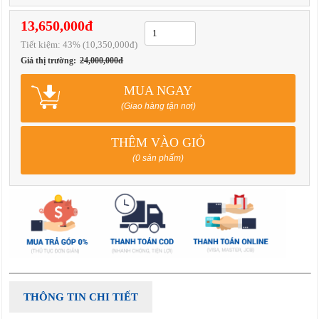
13,650,000đ
Tiết kiệm:
43
% (10,350,000đ)
Giá thị trường:
24,000,000đ
MUA NGAY
(Giao hàng tận nơi)
THÊM VÀO GIỎ
(0 sản phẩm)
THÔNG TIN CHI TIẾT