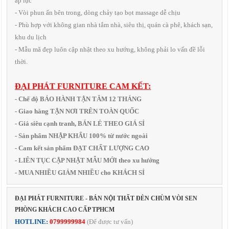
áp lực
- Vòi phun ẩn bên trong, dòng chảy tạo bọt massage dễ chịu
- Phù hợp với không gian nhà tắm nhà, siêu thị, quán cà phê, khách sạn,
khu du lịch
- Mẫu mã đẹp luôn cập nhật theo xu hướng, không phải lo vấn đề lỗi
thời.
ĐẠI PHÁT FURNITURE CAM KẾT:
- Chế độ BẢO HÀNH TẬN TÂM 12 THÁNG
- Giao hàng TẬN NƠI TRÊN TOÀN QUỐC
- Giá siêu cạnh tranh, BÁN LẺ THEO GIÁ SỈ
- Sản phẩm NHẬP KHẨU 100% từ nước ngoài
- Cam kết sản phẩm ĐẠT CHẤT LƯỢNG CAO
- LIÊN TỤC CẬP NHẬT MẪU MỚI theo xu hướng
- MUA NHIỀU GIẢM NHIỀU cho KHÁCH SỈ
ĐẠI PHÁT FURNITURE - BÁN NỘI THẤT ĐÈN CHÙM VÒI SEN
PHÒNG KHÁCH CAO CẤP TPHCM
HOTLINE:
0799999984
(Để được tư vấn)