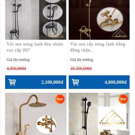
Vòi sen nóng lạnh đen nhám
Vòi sen cây nóng lạnh bằng
cao cấp 087
đồng châu...
Giá thị trường:
Giá thị trường:
4,050,000đ
10,350,000đ
2,100,000đ
4,800,000đ