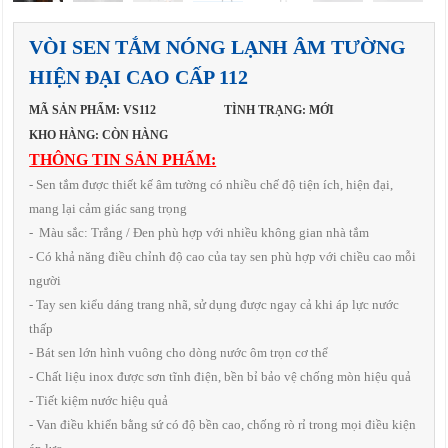
VÒI SEN TẮM NÓNG LẠNH ÂM TƯỜNG
HIỆN ĐẠI CAO CẤP 112
MÃ SẢN PHẨM: VS112
TÌNH TRẠNG: MỚI
KHO HÀNG: CÒN HÀNG
THÔNG TIN SẢN PHẨM:
- Sen tắm được thiết kế âm tường có nhiều chế độ tiện ích, hiện đại,
mang lại cảm giác sang trọng
- Màu sắc: Trắng / Đen phù hợp với nhiều không gian nhà tắm
- Có khả năng điều chỉnh độ cao của tay sen phù hợp với chiều cao mỗi
người
- Tay sen kiểu dáng trang nhã, sử dụng được ngay cả khi áp lực nước
thấp
- Bát sen lớn hình vuông cho dòng nước ôm trọn cơ thể
- Chất liệu inox được sơn tĩnh điện, bền bỉ bảo vệ chống mòn hiệu quả
- Tiết kiệm nước hiệu quả
- Van điều khiển bằng sứ có độ bền cao, chống rò rỉ trong mọi điều kiện