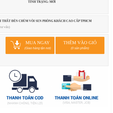
TÌNH TRẠNG: MỚI
ỘI THẤT ĐÈN CHÙM VÒI SEN PHÒNG KHÁCH CAO CẤP TPHCM
tư vấn)
MUA NGAY
THÊM VÀO GIỎ
(Giao hàng tận nơi)
(0 sản phẩm)