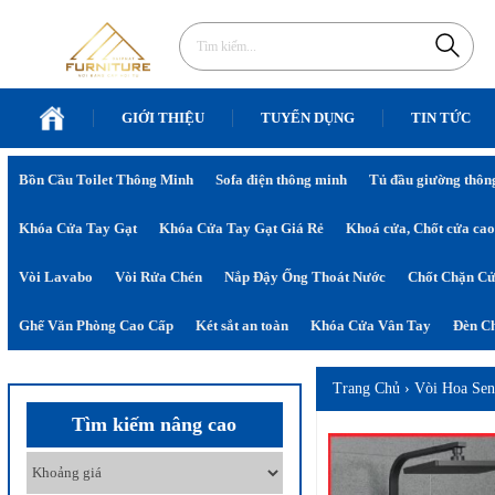
GIỚI THIỆU
TUYỂN DỤNG
TIN TỨC
Bồn Cầu Toilet Thông Minh
Sofa điện thông minh
Tủ đầu giường thôn
Khóa Cửa Tay Gạt
Khóa Cửa Tay Gạt Giá Rẻ
Khoá cửa, Chốt cửa cao
Vòi Lavabo
Vòi Rửa Chén
Nắp Đậy Ống Thoát Nước
Chốt Chặn C
Ghế Văn Phòng Cao Cấp
Két sắt an toàn
Khóa Cửa Vân Tay
Đèn Ch
Trang Chủ
›
Vòi Hoa Se
Tìm kiếm nâng cao