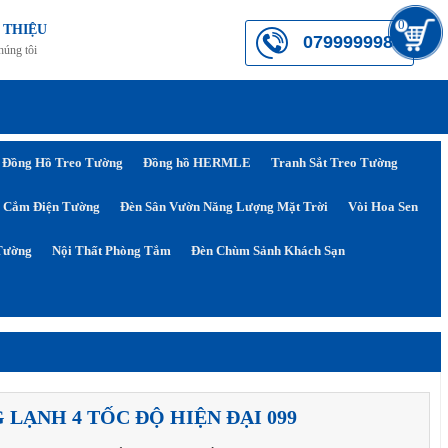
0
 THIỆU
0799999984
húng tôi
Đồng Hồ Treo Tường
Đồng hồ HERMLE
Tranh Sắt Treo Tường
 Cắm Điện Tường
Đèn Sân Vườn Năng Lượng Mặt Trời
Vòi Hoa Sen
Tường
Nội Thất Phòng Tắm
Đèn Chùm Sảnh Khách Sạn
 LẠNH 4 TỐC ĐỘ HIỆN ĐẠI 099