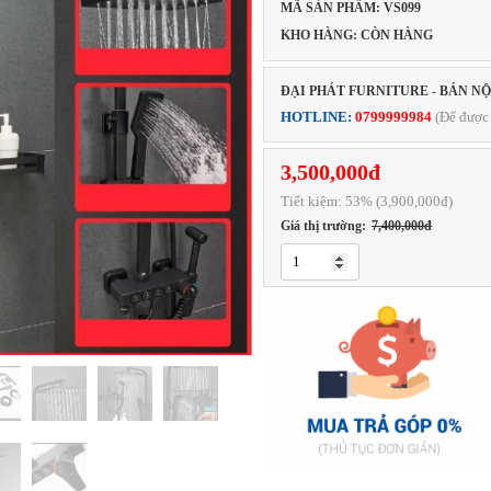
MÃ SẢN PHẨM: VS099
KHO HÀNG: CÒN HÀNG
ĐẠI PHÁT FURNITURE - BÁN N
HOTLINE:
0799999984
(Để được 
3,500,000đ
Tiết kiệm:
53
% (3,900,000đ)
Giá thị trường:
7,400,000đ