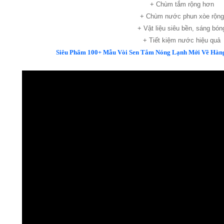
+ Chùm tắm rộng hơn
+ Chùm nước phun xòe rộng
+ Vật liệu siêu bền, sáng bón
+ Tiết kiệm nước hiệu quả
Siêu Phẩm 100+ Mẫu Vòi Sen Tắm Nóng Lạnh Mới Về Hàng