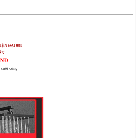
ỆN ĐẠI 099
HẮN
VNĐ
 cuối cùng