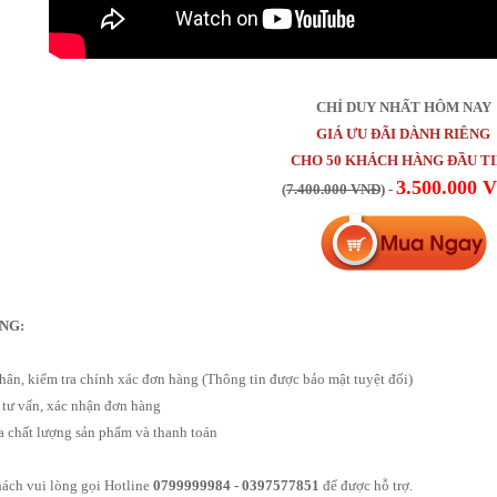
CHỈ DUY NHẤT HÔM NAY
GIÁ ƯU ĐÃI DÀNH RIÊNG
CHO 50 KHÁCH HÀNG ĐẦU T
3.500.000 
(
7.400.000 VNĐ
) -
NG:
hân, kiểm tra chính xác đơn hàng (Thông tin được bảo mật tuyệt đối)
 tư vấn, xác nhận đơn hàng
a chất lượng sản phẩm và thanh toán
ách vui lòng gọi Hotline
0799999984 - 0397577851
để được hỗ trợ.