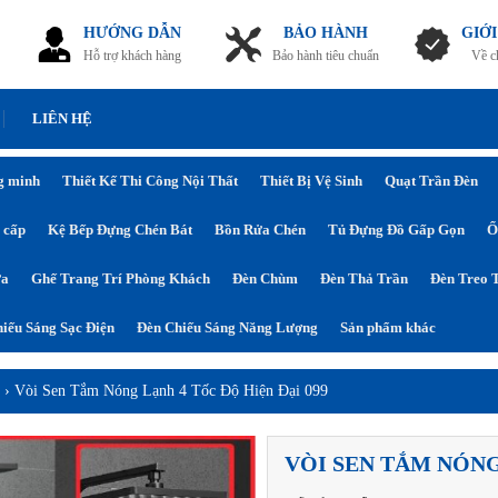
HƯỚNG DẪN
BẢO HÀNH
GIỚI
Hỗ trợ khách hàng
Bảo hành tiêu chuẩn
Về c
LIÊN HỆ
g minh
Thiết Kế Thi Công Nội Thất
Thiết Bị Vệ Sinh
Quạt Trần Đèn
 cấp
Kệ Bếp Đựng Chén Bát
Bồn Rửa Chén
Tủ Đựng Đồ Gấp Gọn
Ổ
ửa
Ghế Trang Trí Phòng Khách
Đèn Chùm
Đèn Thả Trần
Đèn Treo 
iếu Sáng Sạc Điện
Đèn Chiếu Sáng Năng Lượng
Sản phẩm khác
n
›
Vòi Sen Tắm Nóng Lạnh 4 Tốc Độ Hiện Đại 099
VÒI SEN TẮM NÓNG