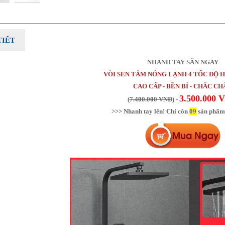
TIẾT
NHANH TAY SĂN NGAY
VÒI SEN TẮM NÓNG LẠNH 4 TỐC ĐỘ HI
CAO CẤP - BỀN BỈ - CHẮC C
3.500.000 
(
7.400.000 VNĐ
) -
>>> Nhanh tay lên! Chỉ còn
09
sản phẩm