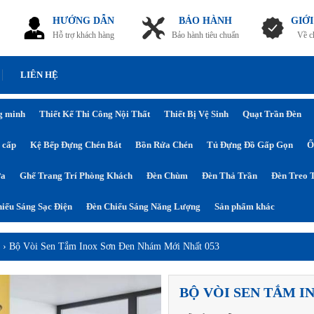
HƯỚNG DẪN
BẢO HÀNH
GIỚI
Hỗ trợ khách hàng
Bảo hành tiêu chuẩn
Về c
LIÊN HỆ
g minh
Thiết Kế Thi Công Nội Thất
Thiết Bị Vệ Sinh
Quạt Trần Đèn
 cấp
Kệ Bếp Đựng Chén Bát
Bồn Rửa Chén
Tủ Đựng Đồ Gấp Gọn
Ổ
ửa
Ghế Trang Trí Phòng Khách
Đèn Chùm
Đèn Thả Trần
Đèn Treo 
iếu Sáng Sạc Điện
Đèn Chiếu Sáng Năng Lượng
Sản phẩm khác
n
›
Bộ Vòi Sen Tắm Inox Sơn Đen Nhám Mới Nhất 053
BỘ VÒI SEN TẮM I