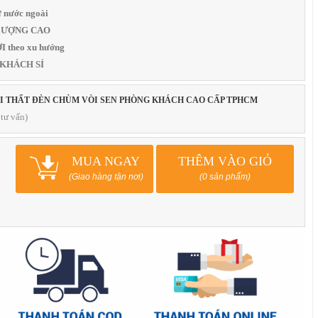
 nước ngoài
T LƯỢNG CAO
 theo xu hướng
 KHÁCH SỈ
ỘI THẤT ĐÈN CHÙM VÒI SEN PHÒNG KHÁCH CAO CẤP TPHCM
tư vấn)
MUA NGAY
THÊM VÀO GIỎ
(Giao hàng tận nơi)
(0 sản phẩm)