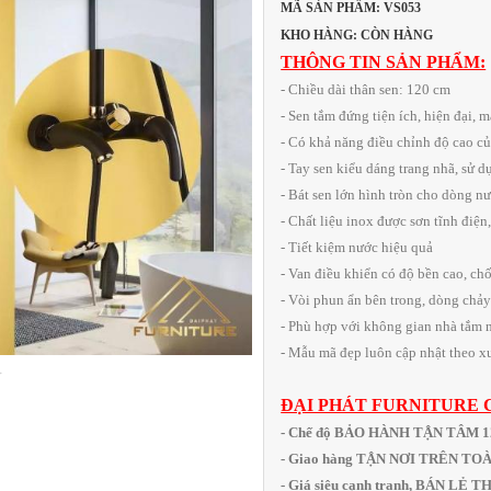
MÃ SẢN PHẨM: VS053
KHO HÀNG: CÒN HÀNG
THÔNG TIN SẢN PHẨM:
- Chiều dài thân sen: 120 cm
- Sen tắm đứng tiện ích, hiện đại, 
- Có khả năng điều chỉnh độ cao củ
- Tay sen kiểu dáng trang nhã, sử 
- Bát sen lớn hình tròn cho dòng n
- Chất liệu inox được sơn tĩnh điệ
- Tiết kiệm nước hiệu quả
- Van điều khiển có độ bền cao, chố
- Vòi phun ẩn bên trong, dòng chảy
- Phù hợp với không gian nhà tắm nh
- Mẫu mã đẹp luôn cập nhật theo xu
ĐẠI PHÁT FURNITURE 
- Chế độ BẢO HÀNH TẬN TÂM 
- Giao hàng TẬN NƠI TRÊN T
- Giá siêu cạnh tranh, BÁN LẺ 