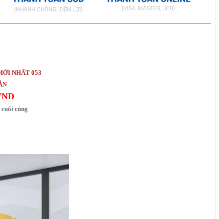
MỚI NHẤT 053
HẮN
 VNĐ
cuối cùng