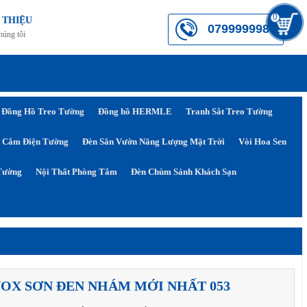
0
 THIỆU
0799999984
húng tôi
Đồng Hồ Treo Tường
Đồng hồ HERMLE
Tranh Sắt Treo Tường
 Cắm Điện Tường
Đèn Sân Vườn Năng Lượng Mặt Trời
Vòi Hoa Sen
Tường
Nội Thất Phòng Tắm
Đèn Chùm Sảnh Khách Sạn
NOX SƠN ĐEN NHÁM MỚI NHẤT 053