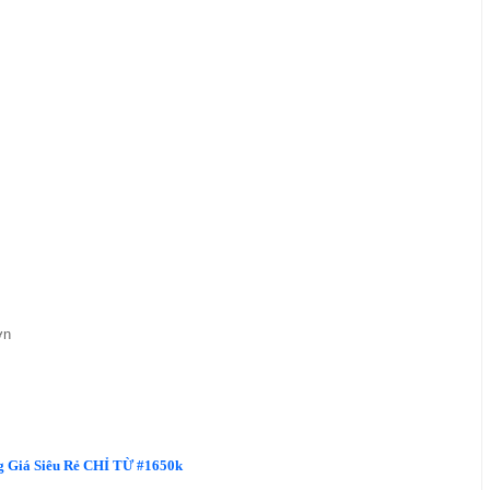
ơn
 Giá Siêu Rẻ CHỈ TỪ #1650k