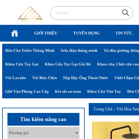
GIỚI THIỆU
TUYỂN DỤNG
TIN TỨC
Bồn Cầu Toilet Thông Minh
Sofa điện thông minh
Tủ đầu giường thôn
Khóa Cửa Tay Gạt
Khóa Cửa Tay Gạt Giá Rẻ
Khoá cửa, Chốt cửa cao
Vòi Lavabo
Vòi Rửa Chén
Nắp Đậy Ống Thoát Nước
Chốt Chặn C
Ghế Văn Phòng Cao Cấp
Két sắt an toàn
Khóa Cửa Vân Tay
Đèn Ch
Trang Chủ
›
Vòi Hoa Se
Tìm kiếm nâng cao