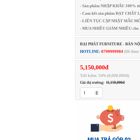
- Sản phẩm NHẬP KHẨU 100% từ
- Cam kết sản phẩm ĐẠT CHẤ
- LIÊN TỤC CẬP NHẬT MẪU MỚI
- MUA NHIỀU GIẢM NHIỀU cho
ĐẠI PHÁT FURNITURE - BÁN N
HOTLINE:
0799999984
(Để được 
5,150,000đ
Tiết kiệm:
54
% (6,000,000đ)
Giá thị trường:
11,150,000đ