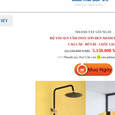
TIẾT
NHANH TAY SĂN NGAY
BỘ VÒI SEN TẮM INOX SƠN ĐEN NHÁM 
CAO CẤP - BỀN BỈ - CHẮC C
5.150.000
(
11.150.000 VNĐ
) -
>>> Nhanh tay lên! Chỉ còn
11
sản phẩm 