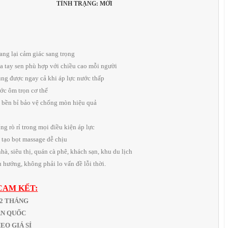
TÌNH TRẠNG: MỚI
mang lại cảm giác sang trọng
a tay sen phù hợp với chiều cao mỗi người
dụng được ngay cả khi áp lực nước thấp
ước ôm trọn cơ thể
n, bền bỉ bảo vệ chống mòn hiệu quả
ng rò rỉ trong mọi điều kiện áp lực
 tạo bọt massage dễ chịu
à, siêu thị, quán cà phê, khách sạn, khu du lịch
 hướng, không phải lo vấn đề lỗi thời.
CAM KẾT:
12 THÁNG
OÀN QUỐC
THEO GIÁ SỈ