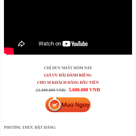
CHỈ DUY NHẤT HÔM NAY
GIÁ ƯU ĐÃI DÀNH RIÊNG
CHO 50 KHÁCH HÀNG ĐẦU TIÊN
5.600.000 VNĐ
(
11.000.000 VNĐ
) -
PHƯƠNG THỨC ĐẶT HÀNG: