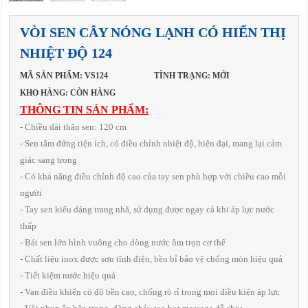
VÒI SEN CÂY NÓNG LẠNH CÓ HIỂN THỊ
NHIỆT ĐỘ 124
MÃ SẢN PHẨM: VS124
TÌNH TRẠNG: MỚI
KHO HÀNG: CÒN HÀNG
THÔNG TIN SẢN PHẨM:
- Chiều dài thân sen: 120 cm
- Sen tắm đứng tiện ích, có điều chỉnh nhiệt độ, hiện đại, mang lại cảm
giác sang trọng
- Có khả năng điều chỉnh độ cao của tay sen phù hợp với chiều cao mỗi
người
- Tay sen kiểu dáng trang nhã, sử dụng được ngay cả khi áp lực nước
thấp
- Bát sen lớn hình vuông cho dòng nước ôm trọn cơ thể
- Chất liệu inox được sơn tĩnh điện, bền bỉ bảo vệ chống mòn hiệu quả
- Tiết kiệm nước hiệu quả
- Van điều khiển có độ bền cao, chống rò rỉ trong mọi điều kiện áp lực