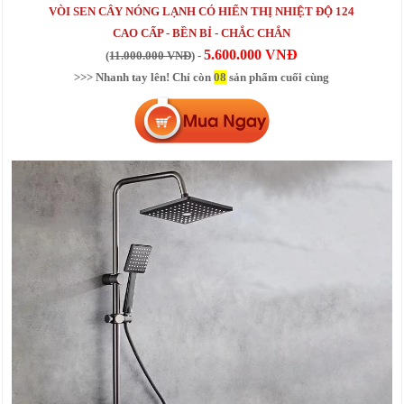
VÒI SEN CÂY NÓNG LẠNH CÓ HIỂN THỊ NHIỆT ĐỘ 124
CAO CẤP - BỀN BỈ - CHẮC CHẮN
5.600.000 VNĐ
(
11.000.000 VNĐ
) -
>>> Nhanh tay lên! Chỉ còn
08
sản phẩm cuối cùng