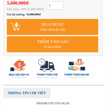
5,600,000đ
Tiết kiệm:
49
% (5,400,000đ)
Giá thị trường:
11,000,000đ
MUA NGAY
(Giao hàng tận nơi)
THÊM VÀO GIỎ
(0 sản phẩm)
THÔNG TIN CHI TIẾT
NHANH TAY SĂN NGAY