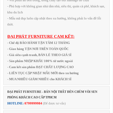
- Vòi phun ẩn bên trong, dòng chảy tạo bọt massage dễ chịu
- Phù hợp với không gian nhà tắm nhà, siêu thị, quán cà phê, khách sạn,
khu du lịch
- Mẫu mã đẹp luôn cập nhật theo xu hướng, không phải lo vấn đề lỗi
thời.
ĐẠI PHÁT FURNITURE CAM KẾT:
- Chế độ BẢO HÀNH TẬN TÂM 12 THÁNG
- Giao hàng TẬN NƠI TRÊN TOÀN QUỐC
- Giá siêu cạnh tranh, BÁN LẺ THEO GIÁ SỈ
- Sản phẩm NHẬP KHẨU 100% từ nước ngoài
- Cam kết sản phẩm ĐẠT CHẤT LƯỢNG CAO
- LIÊN TỤC CẬP NHẬT MẪU MỚI theo xu hướng
- MUA NHIỀU GIẢM NHIỀU cho KHÁCH SỈ
ĐẠI PHÁT FURNITURE - BÁN NỘI THẤT ĐÈN CHÙM VÒI SEN
PHÒNG KHÁCH CAO CẤP TPHCM
HOTLINE:
0799999984
(Để được tư vấn)