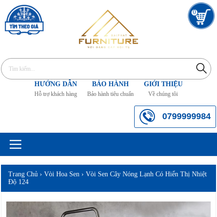
0
HƯỚNG DẪN
BẢO HÀNH
GIỚI THIỆU
Hỗ trợ khách hàng
Bảo hành tiêu chuẩn
Về chúng tôi
0799999984
Trang Chủ
›
Vòi Hoa Sen
›
Vòi Sen Cây Nóng Lạnh Có Hiển Thị Nhiệt
Độ 124