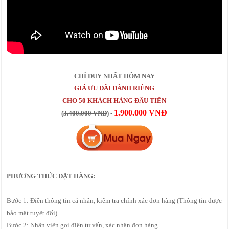
CHỈ DUY NHẤT HÔM NAY
GIÁ ƯU ĐÃI DÀNH RIÊNG
CHO 50 KHÁCH HÀNG ĐẦU TIÊN
1.900.000 VNĐ
(
3.400.000 VNĐ
) -
PHƯƠNG THỨC ĐẶT HÀNG:
Bước 1: Điền thông tin cá nhân, kiểm tra chính xác đơn hàng (Thông tin được
bảo mật tuyệt đối)
Bước 2: Nhân viên gọi điện tư vấn, xác nhận đơn hàng