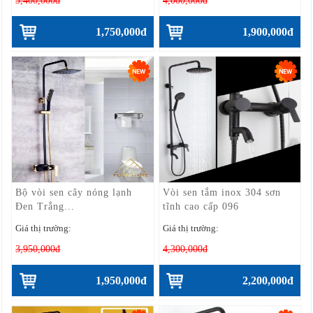
3,400,000đ
4,000,000đ
1,750,000đ
1,900,000đ
Bộ vòi sen cây nóng lạnh
Vòi sen tắm inox 304 sơn
Đen Trắng...
tĩnh cao cấp 096
Giá thị trường:
Giá thị trường:
3,950,000đ
4,300,000đ
1,950,000đ
2,200,000đ