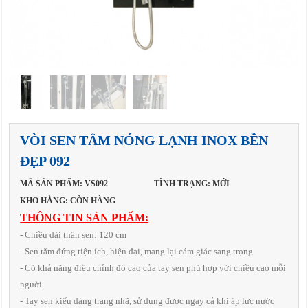
VÒI SEN TẮM NÓNG LẠNH INOX BỀN
ĐẸP 092
MÃ SẢN PHẨM: VS092
TÌNH TRẠNG: MỚI
KHO HÀNG: CÒN HÀNG
THÔNG TIN SẢN PHẨM:
- Chiều dài thân sen: 120 cm
- Sen tắm đứng tiện ích, hiện đại, mang lại cảm giác sang trọng
- Có khả năng điều chỉnh độ cao của tay sen phù hợp với chiều cao mỗi
người
- Tay sen kiểu dáng trang nhã, sử dụng được ngay cả khi áp lực nước