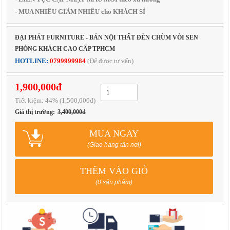
- MUA NHIỀU GIẢM NHIỀU cho KHÁCH SỈ
ĐẠI PHÁT FURNITURE - BÁN NỘI THẤT ĐÈN CHÙM VÒI SEN
PHÒNG KHÁCH CAO CẤP TPHCM
HOTLINE:
0799999984
(Để được tư vấn)
1,900,000đ
Tiết kiệm:
44
% (1,500,000đ)
Giá thị trường:
3,400,000đ
MUA NGAY
(Giao hàng tận nơi)
THÊM VÀO GIỎ
(0 sản phẩm)