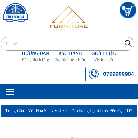
0
HƯỚNG DẪN
BẢO HÀNH
GIỚI THIỆU
Hỗ trợ khách hàng
Bảo hành tiêu chuẩn
Về chúng tôi
0799999984
Trang Chủ
›
Vòi Hoa Sen
›
Vòi Sen Tắm Nóng Lạnh Inox Bền Đẹp 092