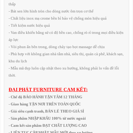
thấp
- Bát sen lớn hình tròn cho dòng nước ôm trọn cơ thể
- Chất liệu inox mạ crome bền bỉ bảo vệ chống mòn hiệu quả
- Tiết kiệm nước hiệu quả
- Van điều khiển bằng sứ có độ bền cao, chống rò rỉ trong mọi điều kiện
áp lực
- Vòi phun ẩn bên trong, dòng chảy tạo bọt massage dễ chịu
- Phù hợp với không gian nhà tắm nhà, siêu thị, quán cà phê, khách sạn,
khu du lịch
- Mẫu mã đẹp luôn cập nhật theo xu hướng, không phải lo vấn đề lỗi
thời.
ĐẠI PHÁT FURNITURE CAM KẾT:
- Chế độ BẢO HÀNH TẬN TÂM 12 THÁNG
- Giao hàng TẬN NƠI TRÊN TOÀN QUỐC
- Giá siêu cạnh tranh, BÁN LẺ THEO GIÁ SỈ
- Sản phẩm NHẬP KHẨU 100% từ nước ngoài
- Cam kết sản phẩm ĐẠT CHẤT LƯỢNG CAO
- LIÊN TỤC CẬP NHẬT MẪU MỚI theo xu hướng