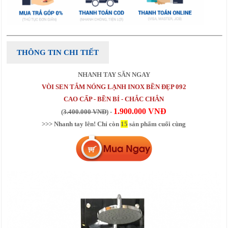
THÔNG TIN CHI TIẾT
NHANH TAY SĂN NGAY
VÒI SEN TẮM NÓNG LẠNH INOX BỀN ĐẸP 092
CAO CẤP - BỀN BỈ - CHẮC CHẮN
1.900.000 VNĐ
(
3.400.000 VNĐ
) -
>>> Nhanh tay lên! Chỉ còn
15
sản phẩm cuối cùng