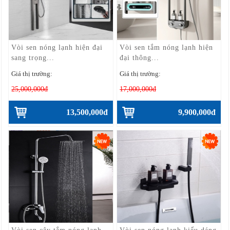
Vòi sen nóng lạnh hiện đại
Vòi sen tắm nóng lạnh hiện
sang trọng...
đại thông...
Giá thị trường:
Giá thị trường:
25,000,000đ
17,000,000đ
13,500,000đ
9,900,000đ