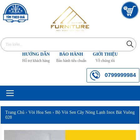
0
HƯỚNG DẪN
BẢO HÀNH
GIỚI THIỆU
Hỗ trợ khách hàng
Bảo hành tiêu chuẩn
Về chúng tôi
0799999984
Trang Chủ
›
Vòi Hoa Sen
›
Bộ Vòi Sen Cây Nóng Lạnh Inox Bát Vuông
028