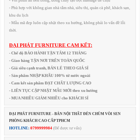
- Vòi phun ẩn bên trong, dòng chảy tạo bọt massage dễ chịu
- Phù hợp với không gian nhà tắm nhà, siêu thị, quán cà phê, khách sạn,
khu du lịch
- Mẫu mã đẹp luôn cập nhật theo xu hướng, không phải lo vấn đề lỗi
thời.
ĐẠI PHÁT FURNITURE CAM KẾT:
- Chế độ BẢO HÀNH TẬN TÂM 12 THÁNG
- Giao hàng TẬN NƠI TRÊN TOÀN QUỐC
- Giá siêu cạnh tranh, BÁN LẺ THEO GIÁ SỈ
- Sản phẩm NHẬP KHẨU 100% từ nước ngoài
- Cam kết sản phẩm ĐẠT CHẤT LƯỢNG CAO
- LIÊN TỤC CẬP NHẬT MẪU MỚI theo xu hướng
- MUA NHIỀU GIẢM NHIỀU cho KHÁCH SỈ
ĐẠI PHÁT FURNITURE - BÁN NỘI THẤT ĐÈN CHÙM VÒI SEN
PHÒNG KHÁCH CAO CẤP TPHCM
HOTLINE:
0799999984
(Để được tư vấn)