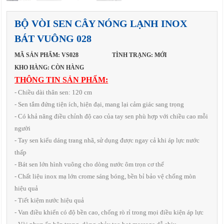
BỘ VÒI SEN CÂY NÓNG LẠNH INOX
BÁT VUÔNG 028
MÃ SẢN PHẨM: VS028
TÌNH TRẠNG: MỚI
KHO HÀNG: CÒN HÀNG
THÔNG TIN SẢN PHẨM:
- Chiều dài thân sen: 120 cm
- Sen tắm đứng tiện ích, hiện đại, mang lại cảm giác sang trọng
- Có khả năng điều chỉnh độ cao của tay sen phù hợp với chiều cao mỗi
người
- Tay sen kiểu dáng trang nhã, sử dụng được ngay cả khi áp lực nước
thấp
- Bát sen lớn hình vuông cho dòng nước ôm trọn cơ thể
- Chất liệu inox mạ lớn crome sáng bóng, bền bỉ bảo vệ chống mòn
hiệu quả
- Tiết kiệm nước hiệu quả
- Van điều khiển có độ bền cao, chống rò rỉ trong mọi điều kiện áp lực