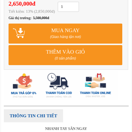
2,650,000đ
Tiết kiệm:
13
% (2,850,000đ)
Giá thị trường:
5,500,000đ
MUA NGAY
(Giao hàng tận nơi)
THÊM VÀO GIỎ
(0 sản phẩm)
THÔNG TIN CHI TIẾT
NHANH TAY SĂN NGAY