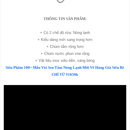
THÔNG TIN SẢN PHẨM:
+ Có 2 chế độ rửa: Nóng lạnh
+ Kiểu dáng mới sang trọng hơn
+ Chùm tắm rộng hơn
+ Chùm nước phun xòe rộng
+ Vật liệu inox siêu bền, sáng bóng
Siêu Phẩm 100+ Mẫu Vòi Sen Tắm Nóng Lạnh Mới Về Hàng Giá Siêu Rẻ
CHỈ TỪ #1650k