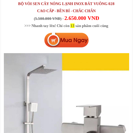
BỘ VÒI SEN CÂY NÓNG LẠNH INOX BÁT VUÔNG 028
CAO CẤP - BỀN BỈ - CHẮC CHẮN
2.650.000 VNĐ
(
5.500.000 VNĐ
) -
>>> Nhanh tay lên! Chỉ còn
13
sản phẩm cuối cùng