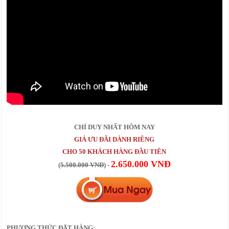
CHỈ DUY NHẤT HÔM NAY
GIÁ ƯU ĐÃI DÀNH RIÊNG
CHO 50 KHÁCH HÀNG ĐẦU TIÊN
2.650.000 VNĐ
(
5.500.000 VNĐ
) -
PHƯƠNG THỨC ĐẶT HÀNG: