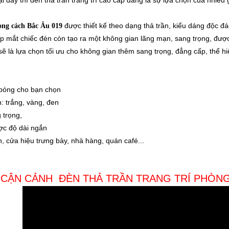
được thiết kế theo dạng thả trần, kiểu dáng độc đ
ong cách Bắc Âu 019
 mắt chiếc đèn còn tạo ra một không gian lãng mạn, sang trọng, đượ
 sẽ là lựa chọn tối ưu cho không gian thêm sang trọng, đẳng cấp, thể
5 bóng cho bạn chọn
: trắng, vàng, đen
g trọng,
ược độ dài ngắn
, cửa hiệu trưng bày, nhà hàng, quán café...
CẬN CẢNH ĐÈN THẢ TRẦN TRANG TRÍ PHÒN