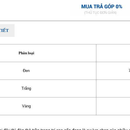
TIẾT
Phân loại
Đen
Trắng
Vàng
ại đây thì đèn thả trần trang trí cao cấp đang là sự lựa chọn của nhiều