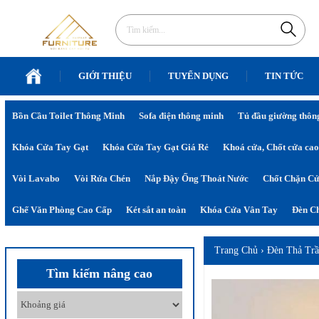
GIỚI THIỆU
TUYỂN DỤNG
TIN TỨC
Bồn Cầu Toilet Thông Minh
Sofa điện thông minh
Tủ đầu giường thôn
Khóa Cửa Tay Gạt
Khóa Cửa Tay Gạt Giá Rẻ
Khoá cửa, Chốt cửa cao
Vòi Lavabo
Vòi Rửa Chén
Nắp Đậy Ống Thoát Nước
Chốt Chặn C
Ghế Văn Phòng Cao Cấp
Két sắt an toàn
Khóa Cửa Vân Tay
Đèn Ch
Trang Chủ
›
Đèn Thả Tr
Tìm kiếm nâng cao