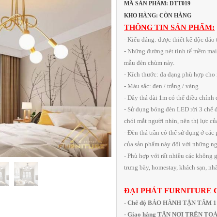
MÃ SẢN PHẨM: DTT019
KHO HÀNG: CÒN HÀNG
THÔNG TIN SẢN PHẨM:
- Kiểu dáng: được thiết kế độc đáo
- Những đường nét tinh tế mềm mại
mẫu đèn chùm này.
- Kích thước: đa dạng phù hợp cho
- Màu sắc: đen / trắng / vàng
- Dây thả dài 1m có thể điều chỉnh
- Sử dụng bóng đèn LED rời 3 chế 
chói mắt người nhìn, nên thị lực c
- Đèn thả trần có thể sử dụng ở các
của sản phẩm này đối với những ngô
- Phù hợp với rất nhiều các không g
trưng bày, homestay, khách sạn, nhà
ĐẠI PHÁT FURNITURE 
- Chế độ BẢO HÀNH TẬN TÂM 
- Giao hàng TẬN NƠI TRÊN T