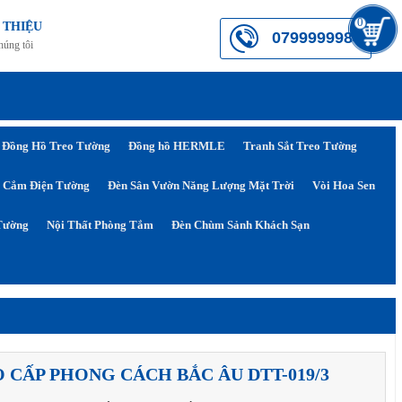
0
 THIỆU
0799999984
húng tôi
Đồng Hồ Treo Tường
Đồng hồ HERMLE
Tranh Sắt Treo Tường
 Cắm Điện Tường
Đèn Sân Vườn Năng Lượng Mặt Trời
Vòi Hoa Sen
Tường
Nội Thất Phòng Tắm
Đèn Chùm Sảnh Khách Sạn
 CẤP PHONG CÁCH BẮC ÂU DTT-019/3