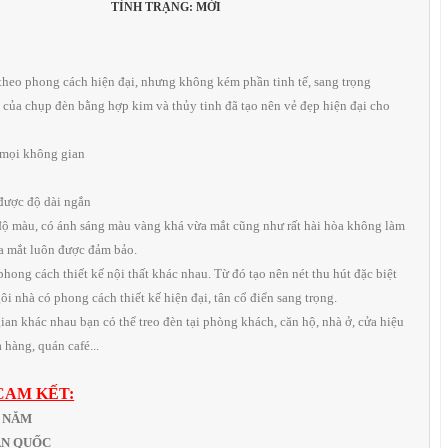
TÌNH TRẠNG: MỚI
 theo phong cách hiện đại, nhưng không kém phần tinh tế, sang trọng
 của chụp đèn bằng hợp kim và thủy tinh đã tạo nên vẻ đẹp hiện đại cho
 mọi không gian
 được độ dài ngắn
độ màu, có ánh sáng màu vàng khá vừa mắt cũng như rất hài hòa không làm
ủa mắt luôn được đảm bảo.
 phong cách thiết kế nội thất khác nhau. Từ đó tạo nên nét thu hút đặc biệt
i nhà có phong cách thiết kế hiện đại, tân cổ điển sang trọng.
ian khác nhau bạn có thể treo đèn tại phòng khách, căn hộ, nhà ở, cửa hiệu
 hàng, quán café...
CAM KẾT:
1 NĂM
OÀN QUỐC