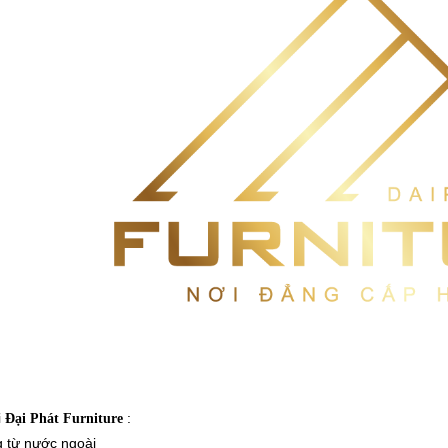
i
:
Đại Phát Furniture
g từ nước ngoài