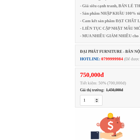
- Giá siêu cạnh tranh, BÁN LẺ 
- Sản phẩm NHẬP KHẨU 100% từ
- Cam kết sản phẩm ĐẠT CHẤ
- LIÊN TỤC CẬP NHẬT MẪU MỚI
- MUA NHIỀU GIẢM NHIỀU cho
ĐẠI PHÁT FURNITURE - BÁN N
HOTLINE:
0799999984
(Để được 
750,000đ
Tiết kiệm:
50
% (700,000đ)
Giá thị trường:
1,450,000đ