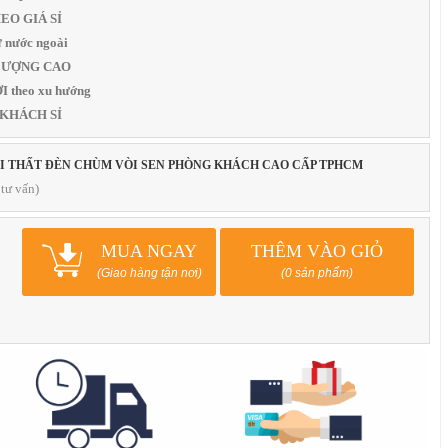
THEO GIÁ SỈ
 nước ngoài
T LƯỢNG CAO
 theo xu hướng
 KHÁCH SỈ
ỘI THẤT ĐÈN CHÙM VÒI SEN PHÒNG KHÁCH CAO CẤP TPHCM
tư vấn)
MUA NGAY
THÊM VÀO GIỎ
(Giao hàng tận nơi)
(0 sản phẩm)