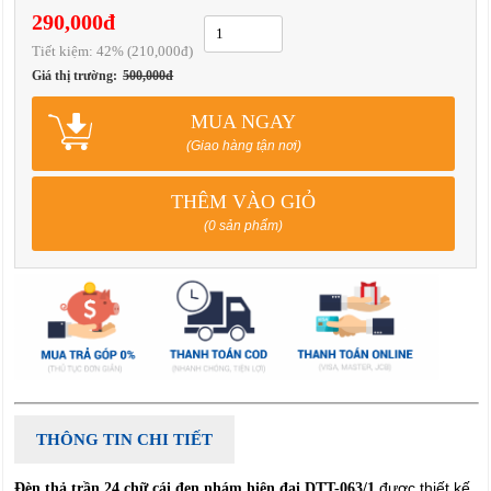
290,000đ
Tiết kiệm:
42
% (210,000đ)
Giá thị trường:
500,000đ
MUA NGAY
(Giao hàng tận nơi)
THÊM VÀO GIỎ
(0 sản phẩm)
THÔNG TIN CHI TIẾT
được thiết kế
Đèn thả trần 24 chữ cái đen nhám hiện đại DTT-063/1