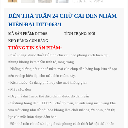
ĐÈN THẢ TRẦN 24 CHỮ CÁI ĐEN NHÁM
HIỆN ĐẠI DTT-063/1
MÃ SẢN PHẨM: DTT063
TÌNH TRẠNG: MỚI
KHO HÀNG: CÒN HÀNG
THÔNG TIN SẢN PHẨM:
- Kiểu dáng: được thiết kế hình chữ cái theo phong cách hiện đại,
nhưng không kém phần tinh tế, sang trọng
- Những đường nét tinh tế mềm mại của chụp đèn bằng hợp kim đã tạo
nên vẻ đẹp hiện đại cho mẫu đèn chùm này.
- Kích thước: đa dạng phù hợp cho mọi không gian
- Màu sắc: đen
- Dây thả dài 1m có thể điều chỉnh được độ dài ngắn
- Sử dụng bóng đèn LED rời 3 chế độ màu, có ánh sáng màu vàng khá
vừa mắt cũng như rất hài hòa không làm chói mắt người nhìn, nên thị
lực của mắt luôn được đảm bảo.
- Đèn thả trần có thể sử dụng ở các phong cách thiết kế nội thất khác