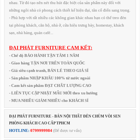
nhau. Từ đó tạo nên nét thu hút đặc biệt của sản phẩm này đối với
những ngôi nhà có phong cách thiết kế hiện đại, tân cổ điển sang trọng.
- Phù hợp với rất nhiều các không gian khác nhau bạn có thể treo đèn
tại phòng khách, căn hộ, nhà ở, cửa hiệu trưng bày, homestay, khách
sạn, nhà hàng, quán café...
ĐẠI PHÁT FURNITURE CAM KẾT:
- Chế độ BẢO HÀNH TẬN TÂM 1 NĂM
- Giao hàng TẬN NƠI TRÊN TOÀN QUỐC
- Giá siêu cạnh tranh, BÁN LẺ THEO GIÁ SỈ
- Sản phẩm NHẬP KHẨU 100% từ nước ngoài
- Cam kết sản phẩm ĐẠT CHẤT LƯỢNG CAO
- LIÊN TỤC CẬP NHẬT MẪU MỚI theo xu hướng
- MUA NHIỀU GIẢM NHIỀU cho KHÁCH SỈ
ĐẠI PHÁT FURNITURE - BÁN NỘI THẤT ĐÈN CHÙM VÒI SEN
PHÒNG KHÁCH CAO CẤP TPHCM
HOTLINE:
0799999984
(Để được tư vấn)