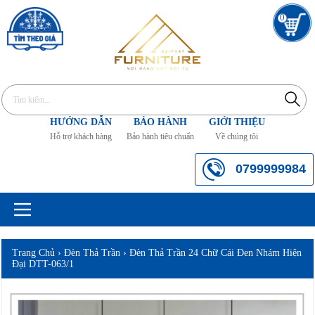
0
HƯỚNG DẪN
BẢO HÀNH
GIỚI THIỆU
Hỗ trợ khách hàng
Bảo hành tiêu chuẩn
Về chúng tôi
0799999984
Trang Chủ
›
Đèn Thả Trần
›
Đèn Thả Trần 24 Chữ Cái Đen Nhám Hiện
Đại DTT-063/1