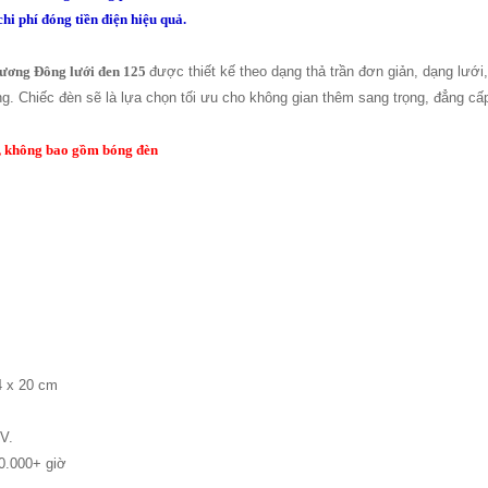
chi phí đóng tiền điện hiệu quả.
hương Đông lưới đen 125
được thiết kế theo dạng thả trần đơn giản, dạng lưới
g. Chiếc đèn sẽ là lựa chọn tối ưu cho không gian thêm sang trọng, đẳng cấ
, không bao gồm bóng đèn
4 x 20 cm
 V.
10.000+ giờ