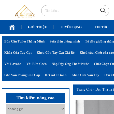
GIỚI THIỆU
TUYỂN DỤNG
TIN TỨC
Bồn Cầu Toilet Thông Minh
Sofa điện thông minh
Tủ đầu giường thôn
Khóa Cửa Tay Gạt
Khóa Cửa Tay Gạt Giá Rẻ
Khoá cửa, Chốt cửa cao
Vòi Lavabo
Vòi Rửa Chén
Nắp Đậy Ống Thoát Nước
Chốt Chặn C
Ghế Văn Phòng Cao Cấp
Két sắt an toàn
Khóa Cửa Vân Tay
Đèn Ch
Trang Chủ
›
Đèn Thả Tr
Tìm kiếm nâng cao