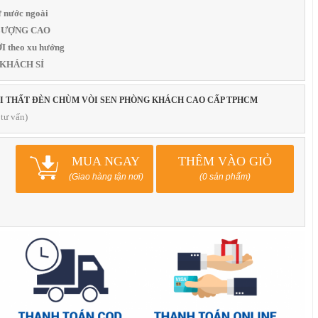
 nước ngoài
T LƯỢNG CAO
 theo xu hướng
 KHÁCH SỈ
ỘI THẤT ĐÈN CHÙM VÒI SEN PHÒNG KHÁCH CAO CẤP TPHCM
tư vấn)
MUA NGAY
THÊM VÀO GIỎ
(Giao hàng tận nơi)
(0 sản phẩm)