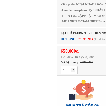
- Sản phẩm NHẬP KHẨU 100% từ
- Cam kết sản phẩm ĐẠT CHẤ
- LIÊN TỤC CẬP NHẬT MẪU MỚI
- MUA NHIỀU GIẢM NHIỀU cho
ĐẠI PHÁT FURNITURE - BÁN N
HOTLINE:
0799999984
(Để được 
650,000đ
Tiết kiệm:
46
% (550,000đ)
Giá thị trường:
1,200,000đ