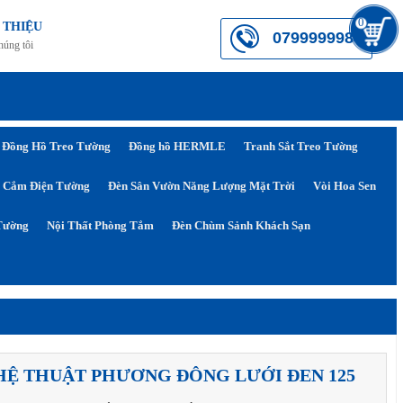
0
 THIỆU
0799999984
húng tôi
Đồng Hồ Treo Tường
Đồng hồ HERMLE
Tranh Sắt Treo Tường
 Cắm Điện Tường
Đèn Sân Vườn Năng Lượng Mặt Trời
Vòi Hoa Sen
Tường
Nội Thất Phòng Tắm
Đèn Chùm Sảnh Khách Sạn
HỆ THUẬT PHƯƠNG ĐÔNG LƯỚI ĐEN 125