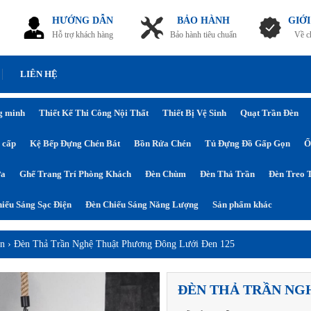
HƯỚNG DẪN
BẢO HÀNH
GIỚI
Hỗ trợ khách hàng
Bảo hành tiêu chuẩn
Về c
LIÊN HỆ
g minh
Thiết Kế Thi Công Nội Thất
Thiết Bị Vệ Sinh
Quạt Trần Đèn
 cấp
Kệ Bếp Đựng Chén Bát
Bồn Rửa Chén
Tủ Đựng Đồ Gấp Gọn
Ổ
ửa
Ghế Trang Trí Phòng Khách
Đèn Chùm
Đèn Thả Trần
Đèn Treo 
iếu Sáng Sạc Điện
Đèn Chiếu Sáng Năng Lượng
Sản phẩm khác
ần
›
Đèn Thả Trần Nghệ Thuật Phương Đông Lưới Đen 125
ĐÈN THẢ TRẦN NG