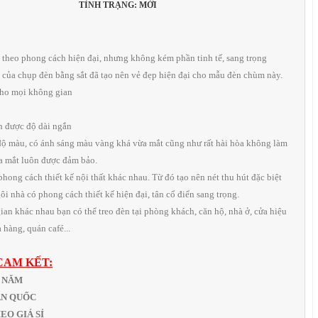
TÌNH TRẠNG: MỚI
n theo phong cách hiện đại, nhưng không kém phần tinh tế, sang trọng
 của chụp đèn bằng sắt đã tạo nên vẻ đẹp hiện đại cho mẫu đèn chùm này.
cho mọi không gian
nh được độ dài ngắn
độ màu, có ánh sáng màu vàng khá vừa mắt cũng như rất hài hòa không làm
ủa mắt luôn được đảm bảo.
 phong cách thiết kế nội thất khác nhau. Từ đó tạo nên nét thu hút đặc biệt
i nhà có phong cách thiết kế hiện đại, tân cổ điển sang trọng.
ian khác nhau bạn có thể treo đèn tại phòng khách, căn hộ, nhà ở, cửa hiệu
 hàng, quán café...
CAM KẾT:
1 NĂM
OÀN QUỐC
THEO GIÁ SỈ