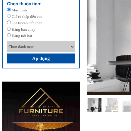
Chọn thuộc tính:
Mặc định
Giá từ thấp đến cao
Giá từ cao đến thấp
Hàng bán chạy
Hàng nổi bật
Áp dụng