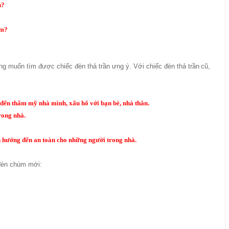
h?
ểm?
ng muốn tìm được chiếc đèn thả trần ưng ý. Với chiếc đèn thả trần
cũ,
u đến thẩm mỹ nhà mình, xấu hổ với bạn bè, nhà thân.
rong nhà.
ảnh hướng đến an toàn cho những người trong nhà.
 đèn chùm mới: