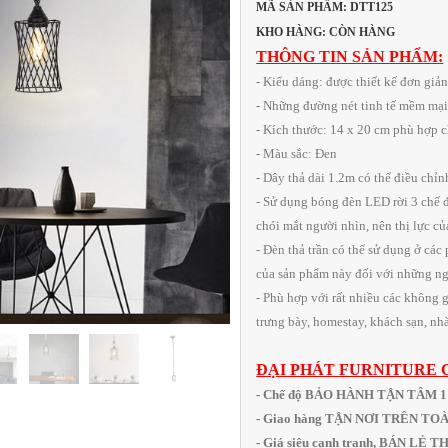
MÃ SẢN PHẨM: DTT125
KHO HÀNG: CÒN HÀNG
THÔNG TIN SẢN PHẨM:
- Kiểu dáng: được thiết kế đơn giả
- Những đường nét tinh tế mềm mại
- Kích thước: 14 x 20 cm phù hợp 
- Màu sắc: Đen
- Dây thả dài 1.2m có thể điều chỉ
- Sử dụng bóng đèn LED rời 3 chế 
chói mắt người nhìn, nên thị lực c
- Đèn thả trần có thể sử dụng ở các
của sản phẩm này đối với những ngô
- Phù hợp với rất nhiều các không g
trưng bày, homestay, khách sạn, nhà
ĐẠI PHÁT FURNITURE 
- Chế độ BẢO HÀNH TẬN TÂM 
- Giao hàng TẬN NƠI TRÊN T
- Giá siêu cạnh tranh, BÁN LẺ 