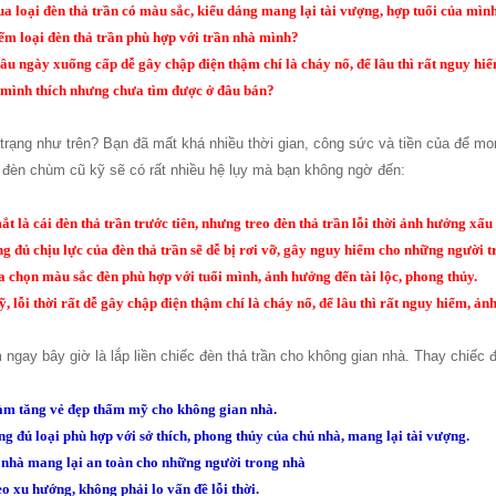
 loại đèn thả trần có màu sắc, kiểu dáng mang lại tài vượng, hợp tuổi của mìn
ếm loại đèn thả trần phù hợp với trần nhà mình?
âu ngày xuống cấp dễ gây chập điện thậm chí là cháy nổ, để lâu thì rất nguy hi
n mình thích nhưng chưa tìm được ở đâu bán?
trạng như trên? Bạn đã mất khá nhiều thời gian, công sức và tiền của để mo
 đèn chùm cũ kỹ sẽ có rất nhiều hệ lụy mà bạn không ngờ đến:
t là cái đèn thả trần trước tiên, nhưng treo đèn thả trần​ lỗi thời ảnh hưởng xấ
g đủ chịu lực của đèn thả trần sẽ dễ bị rơi vỡ, gây nguy hiểm cho những người t
 chọn màu sắc đèn phù hợp với tuổi mình, ảnh hưởng đến tài lộc, phong thủy.
ỹ, lỗi thời rất dễ gây chập điện thậm chí là cháy nổ, để lâu thì rất nguy hiểm, 
m ngay bây giờ là lắp liền chiếc đèn thả trần cho không gian nhà. Thay chiếc
 làm tăng vẻ đẹp thẩm mỹ cho không gian nhà.
ng đủ loại phù hợp với sở thích, phong thủy của chủ nhà, mang lại tài vượng.
n nhà mang lại an toàn cho những người trong nhà
o xu hướng, không phải lo vấn đề lỗi thời.