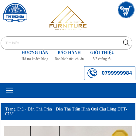
0
HƯỚNG DẪN
BẢO HÀNH
GIỚI THIỆU
Hỗ trợ khách hàng
Bảo hành tiêu chuẩn
Về chúng tôi
0799999984
Trang Chủ
›
Đèn Thả Trần
›
Đèn Thả Trần Hình Quả Cầu Lông DTT-
073/1