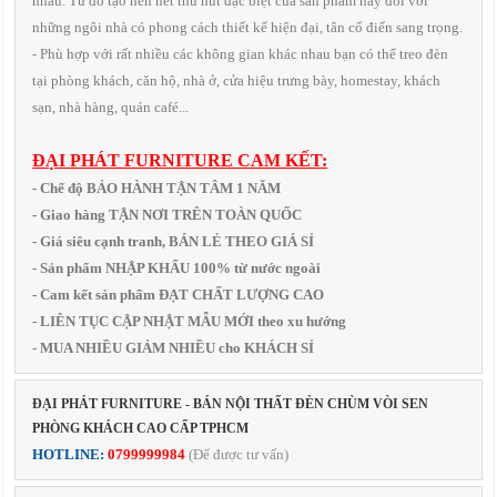
nhau. Từ đó tạo nên nét thu hút đặc biệt của sản phẩm này đối với
những ngôi nhà có phong cách thiết kế hiện đại, tân cổ điển sang trọng.
- Phù hợp với rất nhiều các không gian khác nhau bạn có thể treo đèn
tại phòng khách, căn hộ, nhà ở, cửa hiệu trưng bày, homestay, khách
sạn, nhà hàng, quán café...
ĐẠI PHÁT FURNITURE CAM KẾT:
- Chế độ BẢO HÀNH TẬN TÂM 1 NĂM
- Giao hàng TẬN NƠI TRÊN TOÀN QUỐC
- Giá siêu cạnh tranh, BÁN LẺ THEO GIÁ SỈ
- Sản phẩm NHẬP KHẨU 100% từ nước ngoài
- Cam kết sản phẩm ĐẠT CHẤT LƯỢNG CAO
- LIÊN TỤC CẬP NHẬT MẪU MỚI theo xu hướng
- MUA NHIỀU GIẢM NHIỀU cho KHÁCH SỈ
ĐẠI PHÁT FURNITURE - BÁN NỘI THẤT ĐÈN CHÙM VÒI SEN
PHÒNG KHÁCH CAO CẤP TPHCM
HOTLINE:
0799999984
(Để được tư vấn)