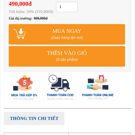
490,000đ
Tiết kiệm:
39
% (310,000đ)
Giá thị trường:
800,000đ
MUA NGAY
(Giao hàng tận nơi)
THÊM VÀO GIỎ
(0 sản phẩm)
THÔNG TIN CHI TIẾT