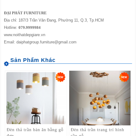
ĐẠI PHÁT FURNITURE
Địa chỉ: 187/3 Trần Văn Đang, Phường 11, Q.3, Tp.HCM
Hotline:
079.9999984
www.noithatdepgiare.vn
Email: daiphatgroup.furniture@gmail.com
Đèn thả trần bàn ăn bằng gỗ
Đèn thả trần trang trí hình
đơn...
cầu gỗ...