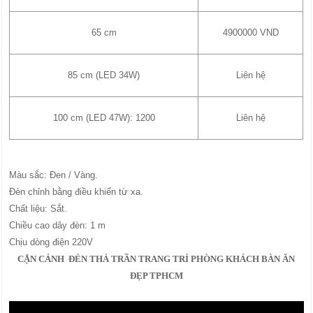
65 cm
4900000 VND
85 cm (LED 34W)
Liên hệ
100 cm (LED 47W): 1200
Liên hệ
Màu sắc: Đen / Vàng.
Đèn chỉnh bằng điều khiển từ xa.
Chất liệu: Sắt.
Chiều cao dây đèn: 1 m
Chịu dòng điện 220V
CẬN CẢNH ĐÈN THẢ TRẦN TRANG TRÍ PHÒNG KHÁCH BÀN ĂN
ĐẸP TPHCM