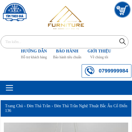
0
HƯỚNG DẪN
BẢO HÀNH
GIỚI THIỆU
Hỗ trợ khách hàng
Bảo hành tiêu chuẩn
Về chúng tôi
0799999984
Trang Chủ
›
Đèn Thả Trần
›
Đèn Thả Trần Nghệ Thuật Bắc Âu Cổ Điển
136