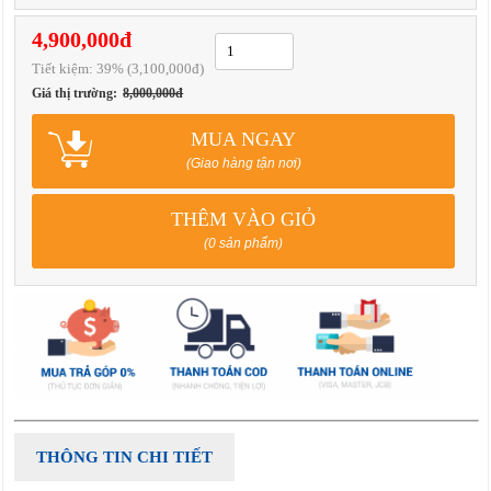
4,900,000đ
Tiết kiệm:
39
% (3,100,000đ)
Giá thị trường:
8,000,000đ
MUA NGAY
(Giao hàng tận nơi)
THÊM VÀO GIỎ
(0 sản phẩm)
THÔNG TIN CHI TIẾT