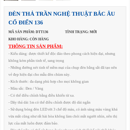
ĐÈN THẢ TRẦN NGHỆ THUẬT BẮC ÂU
CỔ ĐIỂN 136
MÃ SẢN PHẨM: DTT136
TÌNH TRẠNG: MỚI
KHO HÀNG: CÒN HÀNG
THÔNG TIN SẢN PHẨM:
- Kiểu dáng: được thiết kế độc đáo theo phong cách hiện đại, nhưng
không kém phần tinh tế, sang trọng
- Những đường nét tinh tế mềm mại của chụp đèn bằng sắt đã tạo nên
vẻ đẹp hiện đại cho mẫu đèn chùm này.
- Kích thước: đa dạng phù hợp cho mọi không gian
- Màu sắc: Đen / Vàng
- Có thể điều chỉnh bằng điều khiển từ xa.
- Dây thả dài 1m có thể điều chỉnh được độ dài ngắn
- Sử dụng bóng đèn LED rời 3 chế độ màu, có ánh sáng màu vàng khá
vừa mắt cũng như rất hài hòa không làm chói mắt người nhìn, nên thị
lực của mắt luôn được đảm bảo.