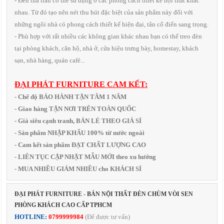
- Đèn thả trần có thể sử dụng ở các phong cách thiết kế nội thất khác
nhau. Từ đó tạo nên nét thu hút đặc biệt của sản phẩm này đối với
những ngôi nhà có phong cách thiết kế hiện đại, tân cổ điển sang trọng.
- Phù hợp với rất nhiều các không gian khác nhau bạn có thể treo đèn
tại phòng khách, căn hộ, nhà ở, cửa hiệu trưng bày, homestay, khách
sạn, nhà hàng, quán café...
ĐẠI PHÁT FURNITURE CAM KẾT:
- Chế độ BẢO HÀNH TẬN TÂM 1 NĂM
- Giao hàng TẬN NƠI TRÊN TOÀN QUỐC
- Giá siêu cạnh tranh, BÁN LẺ THEO GIÁ SỈ
- Sản phẩm NHẬP KHẨU 100% từ nước ngoài
- Cam kết sản phẩm ĐẠT CHẤT LƯỢNG CAO
- LIÊN TỤC CẬP NHẬT MẪU MỚI theo xu hướng
- MUA NHIỀU GIẢM NHIỀU cho KHÁCH SỈ
ĐẠI PHÁT FURNITURE - BÁN NỘI THẤT ĐÈN CHÙM VÒI SEN
PHÒNG KHÁCH CAO CẤP TPHCM
HOTLINE:
0799999984
(Để được tư vấn)