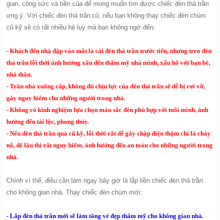
gian, công sức và tiền của để mong muốn tìm được chiếc đèn thả trần
ưng ý. Với chiếc đèn thả trần
cũ, nếu bạn không thay chiếc đèn chùm
cũ kỹ sẽ có rất nhiều hệ lụy mà bạn không ngờ đến:
- Khách đến nhà đập vào mắt là cái đèn thả trần trước tiên, nhưng treo đèn
thả trần​ lỗi thời ảnh hưởng xấu đến thẩm mỹ nhà mình, xấu hổ với bạn bè,
nhà thân.
- Trần nhà xuống cấp, không đủ chịu lực của đèn thả trần sẽ dễ bị rơi vỡ,
gây nguy hiểm cho những người trong nhà.
- Không có kinh nghiệm lựa chọn màu sắc đèn phù hợp với tuổi mình, ảnh
hưởng đến tài lộc, phong thủy.
- Nếu đèn thả trần quá cũ kỹ, lỗi thời rất dễ gây chập điện thậm chí là cháy
nổ, để lâu thì rất nguy hiểm, ảnh hướng đến an toàn cho những người trong
nhà.
Chính vì thế, điều cần làm ngay bây giờ là lắp liền chiếc đèn thả trần
cho không gian nhà. Thay chiếc đèn chùm mới:
- Lắp đèn thả trần mới sẽ làm tăng vẻ đẹp thẩm mỹ cho không gian nhà.