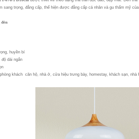
êm sang trọng, đẳng cấp, thể hiện được đẳng cấp cá nhân và gu thẩm mỹ của
 đèn
trọng, huyền bí
 độ dài ngắn
họn
 phòng khách căn hộ, nhà ở, cửa hiệu trưng bày, homestay, khách sạn, nhà h