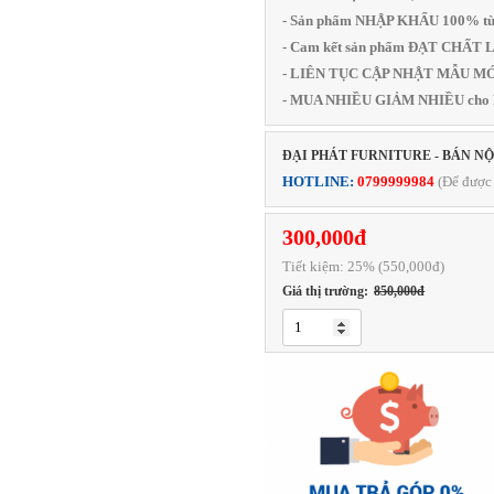
- Sản phẩm NHẬP KHẨU 100% từ
- Cam kết sản phẩm ĐẠT CHẤ
- LIÊN TỤC CẬP NHẬT MẪU MỚI
- MUA NHIỀU GIẢM NHIỀU cho
ĐẠI PHÁT FURNITURE - BÁN N
HOTLINE:
0799999984
(Để được 
300,000đ
Tiết kiệm:
25
% (550,000đ)
Giá thị trường:
850,000đ