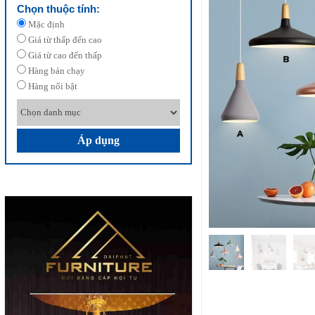
Chọn thuộc tính:
Mặc định
Giá từ thấp đến cao
Giá từ cao đến thấp
Hàng bán chạy
Hàng nổi bật
Áp dụng