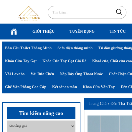
GIỚI THIỆU
TUYỂN DỤNG
TIN TỨC
Bồn Cầu Toilet Thông Minh
Sofa điện thông minh
Tủ đầu giường thôn
Khóa Cửa Tay Gạt
Khóa Cửa Tay Gạt Giá Rẻ
Khoá cửa, Chốt cửa cao
Vòi Lavabo
Vòi Rửa Chén
Nắp Đậy Ống Thoát Nước
Chốt Chặn C
Ghế Văn Phòng Cao Cấp
Két sắt an toàn
Khóa Cửa Vân Tay
Đèn Ch
Trang Chủ
›
Đèn Thả Tr
Tìm kiếm nâng cao