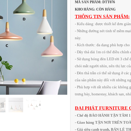
MÃ SẢN PHẨM: DTT076
KHO HÀNG: CÒN HÀNG
THÔNG TIN SẢN PHẨM:
- Kiểu dáng: được thiết kế đơn giả
- Những đường nét tinh tế mềm mại
này.
- Kích thước: đa dạng phù hợp cho
- Dây thả dài 1m có thể điều chỉnh
- Sử dụng bóng đèn LED rời 3 chế 
chói mắt người nhìn, nên thị lực c
- Đèn thả trần có thể sử dụng ở các
của sản phẩm này đối với những ngô
- Phù hợp với rất nhiều các không g
trưng bày, homestay, khách sạn, nhà
ĐẠI PHÁT FURNITURE 
- Chế độ BẢO HÀNH TẬN TÂM 
- Giao hàng TẬN NƠI TRÊN T
- Giá siêu cạnh tranh, BÁN LẺ 