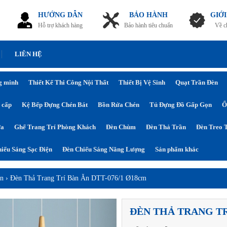
HƯỚNG DẪN
BẢO HÀNH
GIỚI
Hỗ trợ khách hàng
Bảo hành tiêu chuẩn
Về c
LIÊN HỆ
g minh
Thiết Kế Thi Công Nội Thất
Thiết Bị Vệ Sinh
Quạt Trần Đèn
 cấp
Kệ Bếp Đựng Chén Bát
Bồn Rửa Chén
Tủ Đựng Đồ Gấp Gọn
Ổ
ửa
Ghế Trang Trí Phòng Khách
Đèn Chùm
Đèn Thả Trần
Đèn Treo 
iếu Sáng Sạc Điện
Đèn Chiếu Sáng Năng Lượng
Sản phẩm khác
ần
›
Đèn Thả Trang Trí Bàn Ăn DTT-076/1 Ø18cm
ĐÈN THẢ TRANG TR