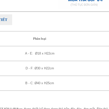
TIẾT
Phân loại
A - E: Ø18 x H22cm
D - F: Ø30 x H22cm
B - C: Ø40 x H25cm
 DTT-076/1 Ø18cm
được thiết kế theo dạng thả trần độc đáo, đẹp mắt. Đèn thả