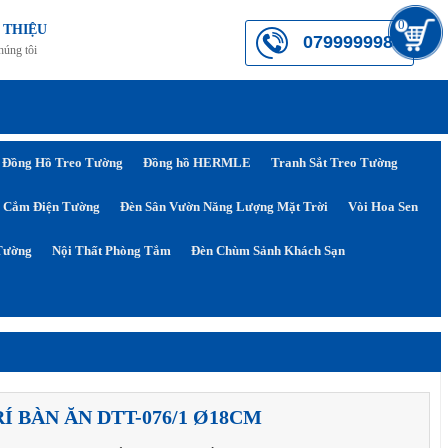
0
 THIỆU
0799999984
húng tôi
Đồng Hồ Treo Tường
Đồng hồ HERMLE
Tranh Sắt Treo Tường
 Cắm Điện Tường
Đèn Sân Vườn Năng Lượng Mặt Trời
Vòi Hoa Sen
Tường
Nội Thất Phòng Tắm
Đèn Chùm Sảnh Khách Sạn
Í BÀN ĂN DTT-076/1 Ø18CM