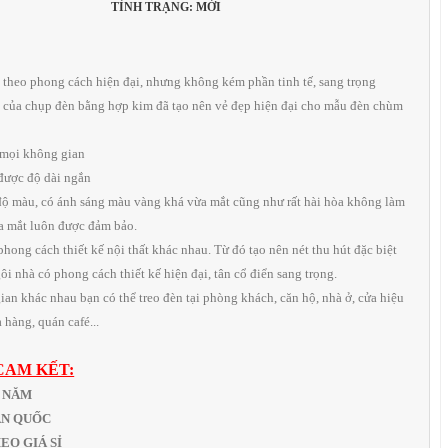
TÌNH TRẠNG: MỚI
n theo phong cách hiện đại, nhưng không kém phần tinh tế, sang trọng
 của chụp đèn bằng hợp kim đã tạo nên vẻ đẹp hiện đại cho mẫu đèn chùm
 mọi không gian
 được độ dài ngắn
độ màu, có ánh sáng màu vàng khá vừa mắt cũng như rất hài hòa không làm
ủa mắt luôn được đảm bảo.
 phong cách thiết kế nội thất khác nhau. Từ đó tạo nên nét thu hút đặc biệt
i nhà có phong cách thiết kế hiện đại, tân cổ điển sang trọng.
ian khác nhau bạn có thể treo đèn tại phòng khách, căn hộ, nhà ở, cửa hiệu
 hàng, quán café...
CAM KẾT:
1 NĂM
OÀN QUỐC
THEO GIÁ SỈ