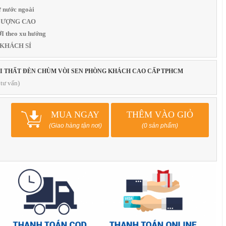
 nước ngoài
T LƯỢNG CAO
 theo xu hướng
 KHÁCH SỈ
ỘI THẤT ĐÈN CHÙM VÒI SEN PHÒNG KHÁCH CAO CẤP TPHCM
tư vấn)
MUA NGAY
THÊM VÀO GIỎ
(Giao hàng tận nơi)
(0 sản phẩm)