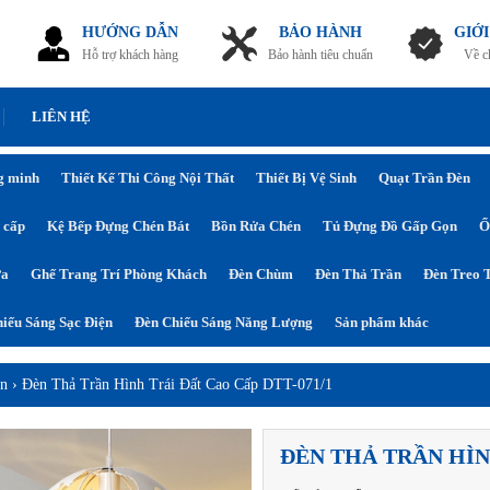
HƯỚNG DẪN
BẢO HÀNH
GIỚI
Hỗ trợ khách hàng
Bảo hành tiêu chuẩn
Về c
LIÊN HỆ
g minh
Thiết Kế Thi Công Nội Thất
Thiết Bị Vệ Sinh
Quạt Trần Đèn
 cấp
Kệ Bếp Đựng Chén Bát
Bồn Rửa Chén
Tủ Đựng Đồ Gấp Gọn
Ổ
ửa
Ghế Trang Trí Phòng Khách
Đèn Chùm
Đèn Thả Trần
Đèn Treo 
iếu Sáng Sạc Điện
Đèn Chiếu Sáng Năng Lượng
Sản phẩm khác
ần
›
Đèn Thả Trần Hình Trái Đất Cao Cấp DTT-071/1
ĐÈN THẢ TRẦN HÌN