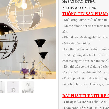
MÃ SẢN PHẨM: DTT071
KHO HÀNG: CÒN HÀNG
THÔNG TIN SẢN PHẨM:
- Kiểu dáng: được thiết kế hình trá
- Những đường nét tinh tế mềm mại
này.
- Kích thước: đa dạng phù hợp cho
- Màu sắc: đen/ trắng
- Dây thả dài 1m có thể điều chỉnh
- Sử dụng bóng đèn LED rời 3 chế 
chói mắt người nhìn, nên thị lực c
- Đèn thả trần có thể sử dụng ở các
của sản phẩm này đối với những ngô
- Phù hợp với rất nhiều các không g
trưng bày, homestay, khách sạn, nhà
ĐẠI PHÁT FURNITURE 
- Chế độ BẢO HÀNH TẬN TÂM 
- Giao hàng TẬN NƠI TRÊN T