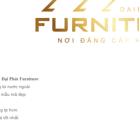
i
:
Đại Phát Furniture
g từ nước ngoài
, mẫu mã đẹp
.
ng tp hcm.
á tốt nhất