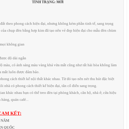
TÌNH TRẠNG: MỚI
i đất theo phong cách hiện đại, nhưng không kém phần tinh tế, sang trọng
 của chụp đèn bằng hợp kim đã tạo nên vẻ đẹp hiện đại cho mẫu đèn chùm
 mọi không gian
 được độ dài ngắn
độ màu, có ánh sáng màu vàng khá vừa mắt cũng như rất hài hòa không làm
ủa mắt luôn được đảm bảo.
 phong cách thiết kế nội thất khác nhau. Từ đó tạo nên nét thu hút đặc biệt
i nhà có phong cách thiết kế hiện đại, tân cổ điển sang trọng.
ian khác nhau bạn có thể treo đèn tại phòng khách, căn hộ, nhà ở, cửa hiệu
 hàng, quán café...
CAM KẾT:
1 NĂM
OÀN QUỐC