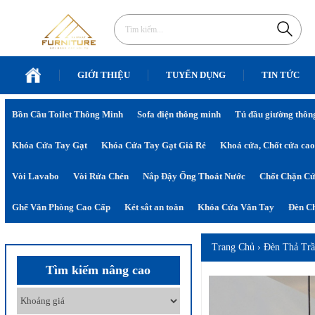
GIỚI THIỆU
TUYỂN DỤNG
TIN TỨC
Bồn Cầu Toilet Thông Minh
Sofa điện thông minh
Tủ đầu giường thôn
Khóa Cửa Tay Gạt
Khóa Cửa Tay Gạt Giá Rẻ
Khoá cửa, Chốt cửa cao
Vòi Lavabo
Vòi Rửa Chén
Nắp Đậy Ống Thoát Nước
Chốt Chặn C
Ghế Văn Phòng Cao Cấp
Két sắt an toàn
Khóa Cửa Vân Tay
Đèn Ch
Trang Chủ
›
Đèn Thả Tr
Tìm kiếm nâng cao