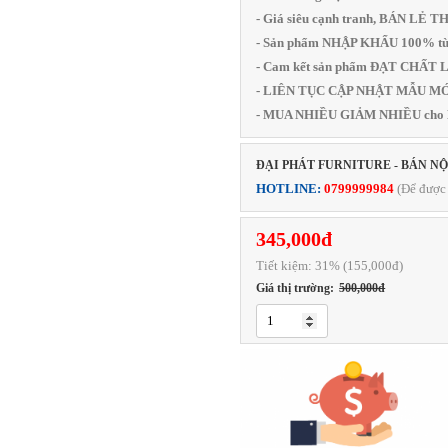
- Giá siêu cạnh tranh, BÁN LẺ 
- Sản phẩm NHẬP KHẨU 100% từ
- Cam kết sản phẩm ĐẠT CHẤ
- LIÊN TỤC CẬP NHẬT MẪU MỚI
- MUA NHIỀU GIẢM NHIỀU cho
ĐẠI PHÁT FURNITURE - BÁN N
HOTLINE:
0799999984
(Để được 
345,000đ
Tiết kiệm:
31
% (155,000đ)
Giá thị trường:
500,000đ