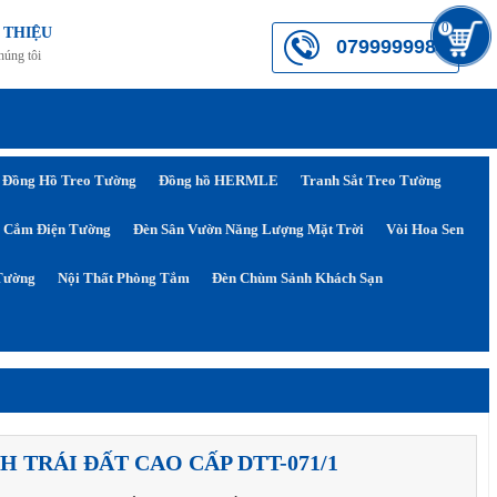
0
 THIỆU
0799999984
húng tôi
Đồng Hồ Treo Tường
Đồng hồ HERMLE
Tranh Sắt Treo Tường
 Cắm Điện Tường
Đèn Sân Vườn Năng Lượng Mặt Trời
Vòi Hoa Sen
Tường
Nội Thất Phòng Tắm
Đèn Chùm Sảnh Khách Sạn
H TRÁI ĐẤT CAO CẤP DTT-071/1