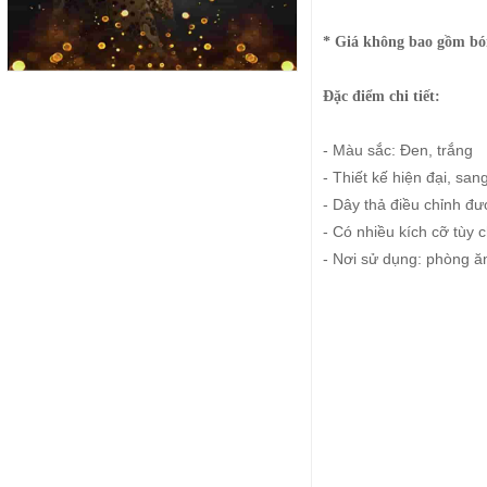
* Giá không bao gồm bó
Đặc điểm chi tiết:
- Màu sắc: Đen, trắng
- Thiết kế hiện đại, san
- Dây thả điều chỉnh đ
- Có nhiều kích cỡ tùy 
- Nơi sử dụng: phòng ă