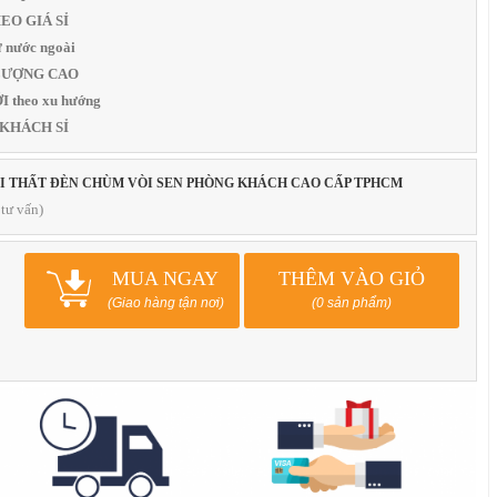
THEO GIÁ SỈ
 nước ngoài
T LƯỢNG CAO
 theo xu hướng
 KHÁCH SỈ
ỘI THẤT ĐÈN CHÙM VÒI SEN PHÒNG KHÁCH CAO CẤP TPHCM
tư vấn)
MUA NGAY
THÊM VÀO GIỎ
(Giao hàng tận nơi)
(0 sản phẩm)