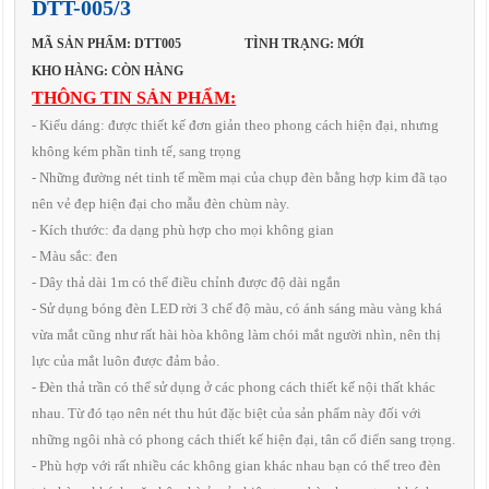
DTT-005/3
MÃ SẢN PHẨM: DTT005
TÌNH TRẠNG: MỚI
KHO HÀNG: CÒN HÀNG
THÔNG TIN SẢN PHẨM:
- Kiểu dáng: được thiết kế đơn giản theo phong cách hiện đại, nhưng
không kém phần tinh tế, sang trọng
- Những đường nét tinh tế mềm mại của chụp đèn bằng hợp kim đã tạo
nên vẻ đẹp hiện đại cho mẫu đèn chùm này.
- Kích thước: đa dạng phù hợp cho mọi không gian
- Màu sắc: đen
- Dây thả dài 1m có thể điều chỉnh được độ dài ngắn
- Sử dụng bóng đèn LED rời 3 chế độ màu, có ánh sáng màu vàng khá
vừa mắt cũng như rất hài hòa không làm chói mắt người nhìn, nên thị
lực của mắt luôn được đảm bảo.
- Đèn thả trần có thể sử dụng ở các phong cách thiết kế nội thất khác
nhau. Từ đó tạo nên nét thu hút đặc biệt của sản phẩm này đối với
những ngôi nhà có phong cách thiết kế hiện đại, tân cổ điển sang trọng.
- Phù hợp với rất nhiều các không gian khác nhau bạn có thể treo đèn