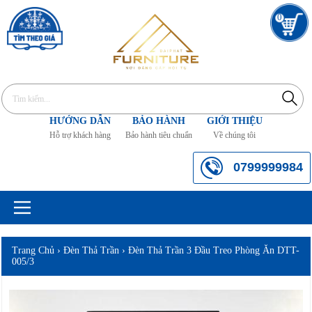
0
HƯỚNG DẪN
BẢO HÀNH
GIỚI THIỆU
Hỗ trợ khách hàng
Bảo hành tiêu chuẩn
Về chúng tôi
0799999984
Trang Chủ
›
Đèn Thả Trần
›
Đèn Thả Trần 3 Đầu Treo Phòng Ăn DTT-
005/3