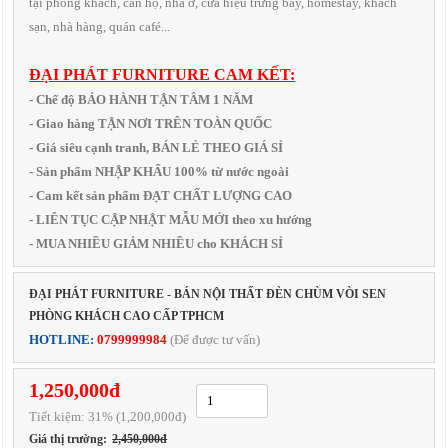
tại phòng khách, căn hộ, nhà ở, cửa hiệu trưng bày, homestay, khách
sạn, nhà hàng, quán café...
ĐẠI PHÁT FURNITURE CAM KẾT:
- Chế độ BẢO HÀNH TẬN TÂM 1 NĂM
- Giao hàng TẬN NƠI TRÊN TOÀN QUỐC
- Giá siêu cạnh tranh, BÁN LẺ THEO GIÁ SỈ
- Sản phẩm NHẬP KHẨU 100% từ nước ngoài
- Cam kết sản phẩm ĐẠT CHẤT LƯỢNG CAO
- LIÊN TỤC CẬP NHẬT MẪU MỚI theo xu hướng
- MUA NHIỀU GIẢM NHIỀU cho KHÁCH SỈ
ĐẠI PHÁT FURNITURE - BÁN NỘI THẤT ĐÈN CHÙM VÒI SEN
PHÒNG KHÁCH CAO CẤP TPHCM
HOTLINE:
0799999984
(Để được tư vấn)
1,250,000đ
Tiết kiệm:
31
% (1,200,000đ)
Giá thị trường:
2,450,000đ