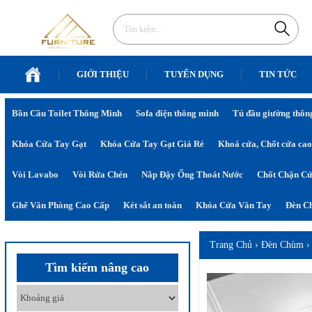
GIỚI THIỆU
TUYỂN DỤNG
TIN TỨC
Bồn Cầu Toilet Thông Minh
Sofa điện thông minh
Tủ đầu giường thôn
Khóa Cửa Tay Gạt
Khóa Cửa Tay Gạt Giá Rẻ
Khoá cửa, Chốt cửa cao
Vòi Lavabo
Vòi Rửa Chén
Nắp Đậy Ống Thoát Nước
Chốt Chặn C
Ghế Văn Phòng Cao Cấp
Két sắt an toàn
Khóa Cửa Vân Tay
Đèn Ch
Trang Chủ
›
Đèn Chùm
Tìm kiếm nâng cao