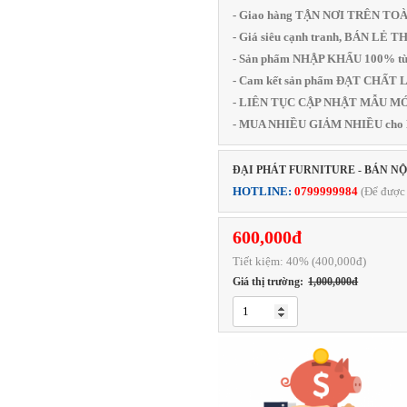
- Giao hàng TẬN NƠI TRÊN T
- Giá siêu cạnh tranh, BÁN LẺ 
- Sản phẩm NHẬP KHẨU 100% từ
- Cam kết sản phẩm ĐẠT CHẤ
- LIÊN TỤC CẬP NHẬT MẪU MỚI
- MUA NHIỀU GIẢM NHIỀU cho
ĐẠI PHÁT FURNITURE - BÁN N
HOTLINE:
0799999984
(Để được 
600,000đ
Tiết kiệm:
40
% (400,000đ)
Giá thị trường:
1,000,000đ