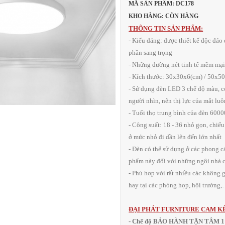
MÃ SẢN PHẨM: DC178
KHO HÀNG: CÒN HÀNG
THÔNG TIN SẢN PHẨM:
- Kiểu dáng: được thiết kế độc đáo
phần sang trọng
- Những đường nét tinh tế mềm mại
- Kích thước: 30x30x6(cm) / 50x5
- Sử dụng đèn LED 3 chế độ màu, c
người nhìn, nên thị lực của mắt lu
- Tuổi thọ trung bình của đèn 6000
- Công suất: 18 - 36 nhỏ gọn, chiế
ở mức nhỏ đi dần lên đến lớn nhất
- Đèn có thể sử dụng ở các phong cá
phẩm này đối với những ngôi nhà có
- Phù hợp với rất nhiều các không 
hay tại các phòng họp, hội trường
ĐẠI PHÁT FURNITURE CAM K
- Chế độ BẢO HÀNH TẬN TÂM 