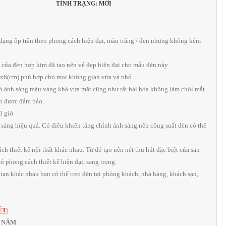
TÌNH TRẠNG: MỚI
 dạng ốp trần theo phong cách hiện đại, màu trắng / đen nhưng không kém
 của đèn hợp kim đã tạo nên vẻ đẹp hiện đại cho mẫu đèn này.
0x6(cm) phù hợp cho mọi không gian vừa và nhỏ
ó ánh sáng màu vàng khá vừa mắt cũng như rất hài hòa không làm chói mắt
ôn được đảm bảo.
0 giờ
u sáng hiệu quả. Có điều khiển tăng chỉnh ánh sáng nên công suất đèn có thể
ch thiết kế nội thất khác nhau. Từ đó tạo nên nét thu hút đặc biệt của sản
 phong cách thiết kế hiện đại, sang trọng.
gian khác nhau bạn có thể treo đèn tại phòng khách, nhà hàng, khách sạn,
,…
ẾT:
1 NĂM