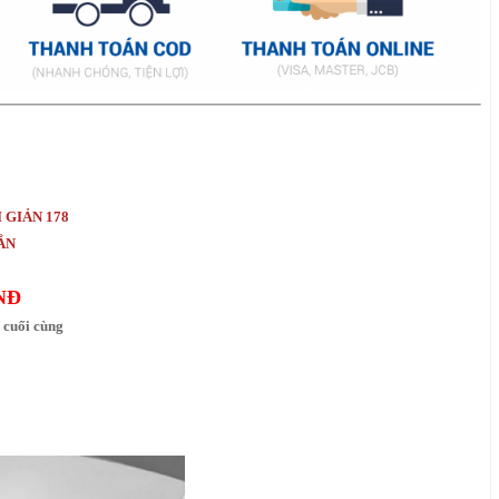
 GIẢN 178
HẮN
NĐ
cuối cùng