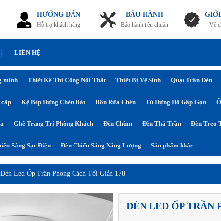
HƯỚNG DẪN
BẢO HÀNH
GIỚI
Hỗ trợ khách hàng
Bảo hành tiêu chuẩn
Về c
LIÊN HỆ
g minh
Thiết Kế Thi Công Nội Thất
Thiết Bị Vệ Sinh
Quạt Trần Đèn
 cấp
Kệ Bếp Đựng Chén Bát
Bồn Rửa Chén
Tủ Đựng Đồ Gấp Gọn
Ổ
ửa
Ghế Trang Trí Phòng Khách
Đèn Chùm
Đèn Thả Trần
Đèn Treo 
iếu Sáng Sạc Điện
Đèn Chiếu Sáng Năng Lượng
Sản phẩm khác
›
Đèn Led Ốp Trần Phong Cách Tối Giản 178
ĐÈN LED ỐP TRẦN 