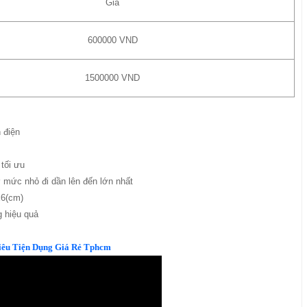
Giá
600000 VND
1500000 VND
 điện
 tối ưu
ở mức nhỏ đi dần lên đến lớn nhất
x6(cm)
g hiệu quả
iêu Tiện Dụng Giá Rẻ Tphcm