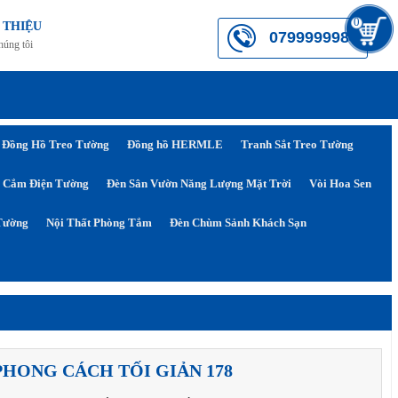
0
 THIỆU
0799999984
húng tôi
Đồng Hồ Treo Tường
Đồng hồ HERMLE
Tranh Sắt Treo Tường
 Cắm Điện Tường
Đèn Sân Vườn Năng Lượng Mặt Trời
Vòi Hoa Sen
Tường
Nội Thất Phòng Tắm
Đèn Chùm Sảnh Khách Sạn
PHONG CÁCH TỐI GIẢN 178