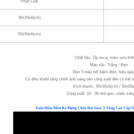
Phân Loại
30x30x6(cm)
50x50x6(cm)
Chất liệu: Ốp mica, mâm sơn tĩnh
Màu sắc: Trắng / Đen
Đèn 3 màu tiết kiệm điện, hiệu quả
Có điều khiển tăng chỉnh ánh sáng nên công suất đèn có thể 
Kích thước: 30x30x6(cm) / 50x50
Công suất: 18 - 36 nhỏ gọn, chiếu sán
Xuất Hiện Mẫu Kệ Đựng Chén Bát Inox 3 Tầng Cao Cấp S