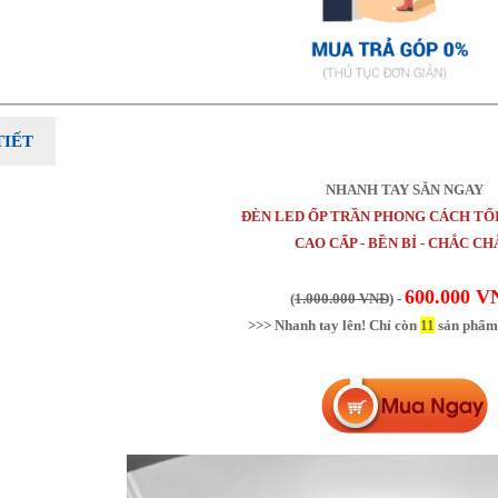
TIẾT
NHANH TAY SĂN NGAY
ĐÈN LED ỐP TRẦN PHONG CÁCH TỐI
CAO CẤP - BỀN BỈ - CHẮC C
600.000 V
(
1.000.000 VNĐ
) -
>>> Nhanh tay lên! Chỉ còn
11
sản phẩm 