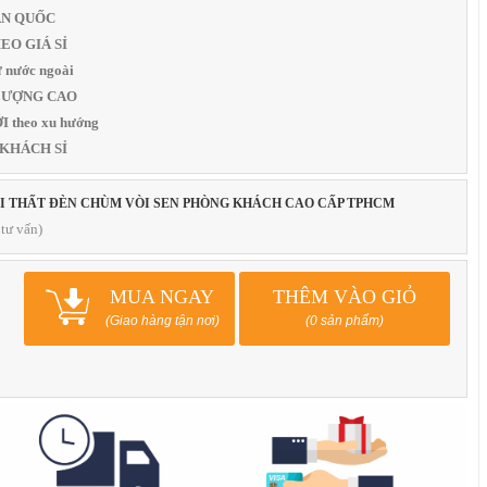
OÀN QUỐC
THEO GIÁ SỈ
 nước ngoài
T LƯỢNG CAO
 theo xu hướng
 KHÁCH SỈ
ỘI THẤT ĐÈN CHÙM VÒI SEN PHÒNG KHÁCH CAO CẤP TPHCM
tư vấn)
MUA NGAY
THÊM VÀO GIỎ
(Giao hàng tận nơi)
(0 sản phẩm)