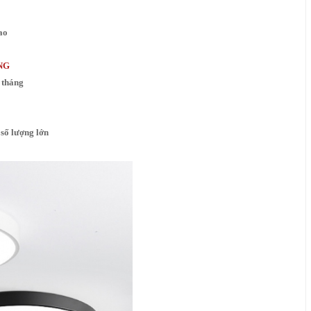
ao
NG
 tháng
số lượng lớn