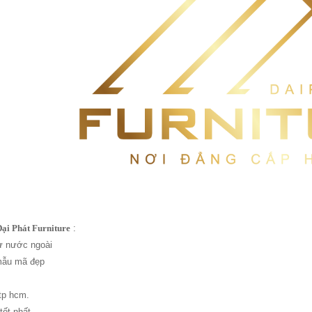
Đại Phát Furniture
:
ừ nước ngoài
mẫu mã đẹp
 tp hcm.
tốt nhất