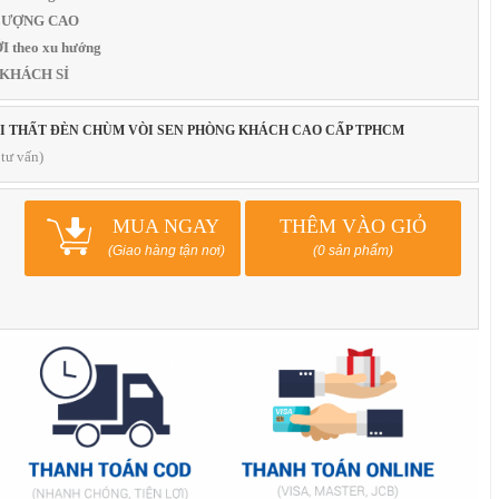
T LƯỢNG CAO
 theo xu hướng
 KHÁCH SỈ
ỘI THẤT ĐÈN CHÙM VÒI SEN PHÒNG KHÁCH CAO CẤP TPHCM
tư vấn)
MUA NGAY
THÊM VÀO GIỎ
(Giao hàng tận nơi)
(0 sản phẩm)