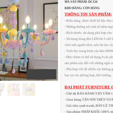
MÃ SẢN PHẨM: DC124
KHO HÀNG: CÒN HÀNG
THÔNG TIN SẢN PHẨM:
- Kiểu dáng: được thiết kế độc đá
- Những đường nét tinh tế mềm mại
- Kích thước: đa dạng phù hợp cho
- Sử dụng bóng đèn LED rời 3 chế 
chói mắt người nhìn, nên thị lực c
- Tuổi thọ trung bình của đèn 6000
- Đèn chùm có thể sử dụng ở các pho
sản phẩm này đối với những ngôi nh
- Phù hợp với rất nhiều các không 
hay tại các phòng họp, hội trường
ĐẠI PHÁT FURNITURE 
- Chế độ BẢO HÀNH TẬN TÂM 
- Giao hàng TẬN NƠI TRÊN T
- Giá siêu cạnh tranh, BÁN LẺ 
- Sản phẩm NHẬP KHẨU 100% từ