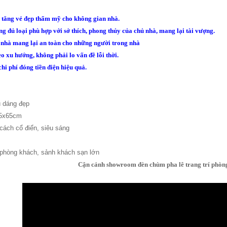
 tăng vẻ đẹp thẩm mỹ cho không gian nhà.
ng đủ loại phù hợp với sở thích, phong thủy của chủ nhà, mang lại tài vượng.
n nhà mang lại an toàn cho những người trong nhà
o xu hướng, không phải lo vấn đề lỗi thời.
chi phí đóng tiền điện hiệu quả.
ểu dáng đẹp
85x65cm
 cách cổ điển, siêu sáng
 phòng khách, sảnh khách sạn lớn
Cận cảnh showroom đèn chùm pha lê trang trí phòn