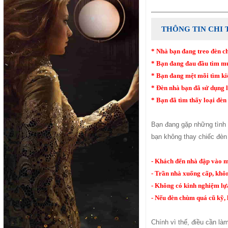
THÔNG TIN CHI 
* Nhà bạn đang treo đèn c
* Bạn đang đau đầu tìm mu
* Bạn đang mệt mõi tìm ki
* Đèn nhà bạn đã sử dụng l
* Bạn đã tìm thấy loại đè
Bạn đang gặp những tình 
bạn không thay chiếc đèn
- Khách đến nhà đập vào mắ
- Trần nhà xuống cấp, khôn
- Không có kinh nghiệm lựa
- Nếu đèn chùm quá cũ kỹ, 
Chính vì thế, điều cần là