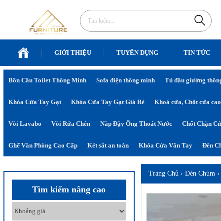
GIỚI THIỆU
TUYỂN DỤNG
TIN TỨC
Bồn Cầu Toilet Thông Minh
Sofa điện thông minh
Tủ đầu giường thôn
Khóa Cửa Tay Gạt
Khóa Cửa Tay Gạt Giá Rẻ
Khoá cửa, Chốt cửa cao
Vòi Lavabo
Vòi Rửa Chén
Nắp Đậy Ống Thoát Nước
Chốt Chặn C
Ghế Văn Phòng Cao Cấp
Két sắt an toàn
Khóa Cửa Vân Tay
Đèn Ch
Trang Chủ
›
Đèn Chùm
Tìm kiếm nâng cao