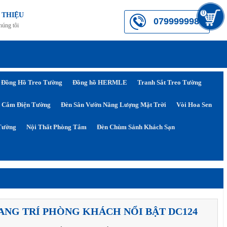
0
 THIỆU
0799999984
húng tôi
Đồng Hồ Treo Tường
Đồng hồ HERMLE
Tranh Sắt Treo Tường
 Cắm Điện Tường
Đèn Sân Vườn Năng Lượng Mặt Trời
Vòi Hoa Sen
Tường
Nội Thất Phòng Tắm
Đèn Chùm Sảnh Khách Sạn
ANG TRÍ PHÒNG KHÁCH NỔI BẬT DC124