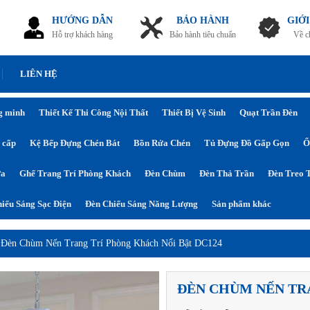
HƯỚNG DẪN
BẢO HÀNH
GIỚI
Hỗ trợ khách hàng
Bảo hành tiêu chuẩn
Về c
LIÊN HỆ
g minh
Thiết Kế Thi Công Nội Thất
Thiết Bị Vệ Sinh
Quạt Trần Đèn
 cấp
Kệ Bếp Đựng Chén Bát
Bồn Rửa Chén
Tủ Đựng Đồ Gấp Gọn
Ổ
ửa
Ghế Trang Trí Phòng Khách
Đèn Chùm
Đèn Thả Trần
Đèn Treo 
iếu Sáng Sạc Điện
Đèn Chiếu Sáng Năng Lượng
Sản phẩm khác
›
Đèn Chùm Nến Trang Trí Phòng Khách Nổi Bật DC124
ĐÈN CHÙM NẾN TR