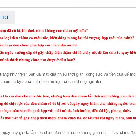
TIẾT
hùm đã cũ kĩ, lỗi thời, nhìn không còn thẩm mỹ nữa?
a loại đèn chùm có màu sắc, kiểu dáng mang lại tài vượng, hợp tuổi của mình?
ếm loại đèn chùm phù hợp với trần nhà mình?
âu ngày xuống cấp dễ gây chập điện thậm chí là cháy nổ, để lâu thì rất nguy hi
n mình thích nhưng chưa tìm được ở đâu bán?
trạng như trên? Bạn đã mất khá nhiều thời gian, công sức và tiền của để 
 chùm cũ kỹ sẽ có rất nhiều hệ lụy mà bạn không ngờ đến:
t là cái đèn chùm trước tiên, nhưng treo đèn chùm lỗi thời ảnh hưởng xấu đến 
g đủ chịu lực của đèn chùm sẽ dễ bị rơi vỡ, gây nguy hiểm cho những người tro
 chọn màu sắc đèn phù hợp với tuổi mình, ảnh hưởng đến tài lộc, phong thủy.
lỗi thời rất dễ gây chập điện thậm chí là cháy nổ, để lâu thì rất nguy hiểm, ảnh
m ngay bây giờ là lắp liền chiếc đèn chùm cho không gian nhà. Thay chiếc đ