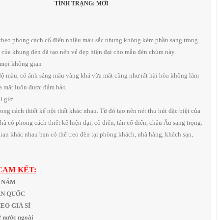
TÌNH TRẠNG: MỚI
o theo phong cách cổ điển nhiều màu sắc nhưng không kém phần sang trọng
 của khung đèn đã tạo nên vẻ đẹp hiện đại cho mẫu đèn chùm này.
 mọi không gian
độ màu, có ánh sáng màu vàng khá vừa mắt cũng như rất hài hòa không làm
ủa mắt luôn được đảm bảo.
0 giờ
ng cách thiết kế nội thất khác nhau. Từ đó tạo nên nét thu hút đặc biệt của
à có phong cách thiết kế hiện đại, cổ điển, tân cổ điển, châu Âu sang trọng.
gian khác nhau bạn có thể treo đèn tại phòng khách, nhà hàng, khách sạn,
,…
CAM KẾT:
1 NĂM
OÀN QUỐC
THEO GIÁ SỈ
 nước ngoài