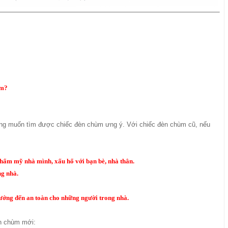
ểm?
mong muốn tìm được chiếc đèn chùm ưng ý. Với chiếc đèn chùm cũ, nếu
thẩm mỹ nhà mình, xấu hổ với bạn bè, nhà thân.
ng nhà.
 hướng đến an toàn cho những người trong nhà.
èn chùm mới: