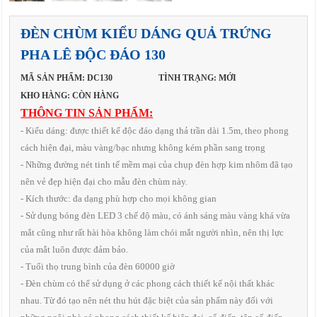
ĐÈN CHÙM KIỂU DÁNG QUẢ TRỨNG
PHA LÊ ĐỘC ĐÁO 130
MÃ SẢN PHẨM: DC130
TÌNH TRẠNG: MỚI
KHO HÀNG: CÒN HÀNG
THÔNG TIN SẢN PHẨM:
- Kiểu dáng: được thiết kế độc đáo dạng thả trần dài 1.5m, theo phong
cách hiện đại, màu vàng/bạc nhưng không kém phần sang trọng
- Những đường nét tinh tế mềm mại của chụp đèn hợp kim nhôm đã tạo
nên vẻ đẹp hiện đại cho mẫu đèn chùm này.
- Kích thước: đa dạng phù hợp cho mọi không gian
- Sử dụng bóng đèn LED 3 chế độ màu, có ánh sáng màu vàng khá vừa
mắt cũng như rất hài hòa không làm chói mắt người nhìn, nên thị lực
của mắt luôn được đảm bảo.
- Tuổi thọ trung bình của đèn 60000 giờ
- Đèn chùm có thể sử dụng ở các phong cách thiết kế nội thất khác
nhau. Từ đó tạo nên nét thu hút đặc biệt của sản phẩm này đối với