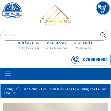
0
HƯỚNG DẪN
BẢO HÀNH
GIỚI THIỆU
Hỗ trợ khách hàng
Bảo hành tiêu chuẩn
Về chúng tôi
0799999984
Trang Chủ
›
Đèn Chùm
›
Đèn Chùm Kiểu Dáng Quả Trứng Pha Lê Độc
Đáo 130