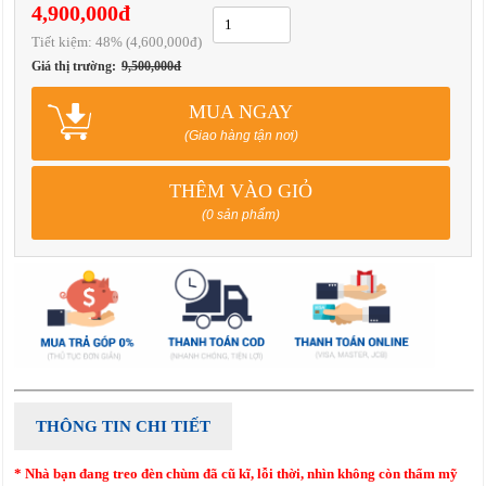
4,900,000đ
Tiết kiệm:
48
% (4,600,000đ)
Giá thị trường:
9,500,000đ
MUA NGAY
(Giao hàng tận nơi)
THÊM VÀO GIỎ
(0 sản phẩm)
THÔNG TIN CHI TIẾT
* Nhà bạn đang treo đèn chùm đã cũ kĩ, lỗi thời, nhìn không còn thẩm mỹ