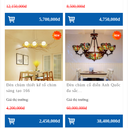
12,150,000đ
8,500,000đ
5,700,000đ
4,750,000đ
Đèn chùm thiết kế tổ chim
Đèn chùm cổ điển Anh Quốc
sáng tạo 166
đa sắc...
Giá thị trường:
Giá thị trường:
4,200,000đ
60,000,000đ
2,450,000đ
38,400,000đ