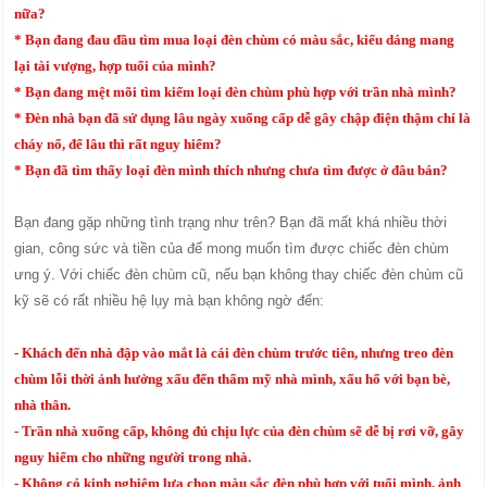
nữa?
* Bạn đang đau đầu tìm mua loại đèn chùm có màu sắc, kiểu dáng mang
lại tài vượng, hợp tuổi của mình?
* Bạn đang mệt mõi tìm kiếm loại đèn chùm phù hợp với trần nhà mình?
* Đèn nhà bạn đã sử dụng lâu ngày xuống cấp dễ gây chập điện thậm chí là
cháy nổ, để lâu thì rất nguy hiểm?
* Bạn đã tìm thấy loại đèn mình thích nhưng chưa tìm được ở đâu bán?
Bạn đang gặp những tình trạng như trên? Bạn đã mất khá nhiều thời
gian, công sức và tiền của để mong muốn tìm được chiếc đèn chùm
ưng ý. Với chiếc đèn chùm cũ, nếu bạn không thay chiếc đèn chùm cũ
kỹ sẽ có rất nhiều hệ lụy mà bạn không ngờ đến:
- Khách đến nhà đập vào mắt là cái đèn chùm trước tiên, nhưng treo đèn
chùm lỗi thời ảnh hưởng xấu đến thẩm mỹ nhà mình, xấu hổ với bạn bè,
nhà thân.
- Trần nhà xuống cấp, không đủ chịu lực của đèn chùm sẽ dễ bị rơi vỡ, gây
nguy hiểm cho những người trong nhà.
- Không có kinh nghiệm lựa chọn màu sắc đèn phù hợp với tuổi mình, ảnh