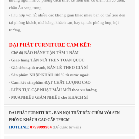
những ngôi nhà có phong cách thiết kế hiện đại, cổ điển, tân cổ điển,
châu Âu sang trọng.
- Phù hợp với rất nhiều các không gian khác nhau bạn có thể treo đèn
tại phòng khách, nhà hàng, khách sạn, hay tại các phòng họp, hội
trường,…
ĐẠI PHÁT FURNITURE CAM KẾT:
- Chế độ BẢO HÀNH TẬN TÂM 1 NĂM
- Giao hàng TẬN NƠI TRÊN TOÀN QUỐC
- Giá siêu cạnh tranh, BÁN LẺ THEO GIÁ SỈ
- Sản phẩm NHẬP KHẨU 100% từ nước ngoài
- Cam kết sản phẩm ĐẠT CHẤT LƯỢNG CAO
- LIÊN TỤC CẬP NHẬT MẪU MỚI theo xu hướng
- MUA NHIỀU GIẢM NHIỀU cho KHÁCH SỈ
ĐẠI PHÁT FURNITURE - BÁN NỘI THẤT ĐÈN CHÙM VÒI SEN
PHÒNG KHÁCH CAO CẤP TPHCM
HOTLINE:
0799999984
(Để được tư vấn)