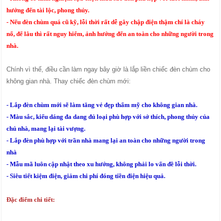
hưởng đến tài lộc, phong thủy.
- Nếu đèn chùm quá cũ kỹ, lỗi thời rất dễ gây chập điện thậm chí là cháy
nổ, để lâu thì rất nguy hiểm, ảnh hướng đến an toàn cho những người trong
nhà.
Chính vì thế, điều cần làm ngay bây giờ là lắp liền chiếc đèn chùm cho
không gian nhà. Thay chiếc đèn chùm mới:
- Lắp đèn chùm mới sẽ làm tăng vẻ đẹp thẩm mỹ cho không gian nhà.
- Màu sắc, kiểu dáng đa dang đủ loại phù hợp với sở thích, phong thủy của
chủ nhà, mang lại tài vượng.
- Lắp đèn phù hợp với trần nhà mang lại an toàn cho những người trong
nhà
- Mẫu mã luôn cập nhật theo xu hướng, không phải lo vấn đề lỗi thời.
- Siêu tiết kiệm điện, giảm chi phí đóng tiền điện hiệu quả.
Đặc điểm chi tiết: