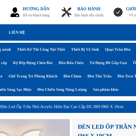
HƯỚNG DẪN
BẢO HÀNH
GIỚI
Hỗ trợ khách hàng
Bảo hành tiêu chuẩn
Về c
LIÊN HỆ
g minh
Thiết Kế Thi Công Nội Thất
Thiết Bị Vệ Sinh
Quạt Trần Đèn
 cấp
Kệ Bếp Đựng Chén Bát
Bồn Rửa Chén
Tủ Đựng Đồ Gấp Gọn
Ổ
ửa
Ghế Trang Trí Phòng Khách
Đèn Chùm
Đèn Thả Trần
Đèn Treo 
iếu Sáng Sạc Điện
Đèn Chiếu Sáng Năng Lượng
Sản phẩm khác
›
Đèn Led Ốp Trần Nhà Acrylic Hiện Đại Cao Cấp DC-069 Ø66 X 10cm
ĐÈN LED ỐP TRẦN 
Ø66 X 10CM