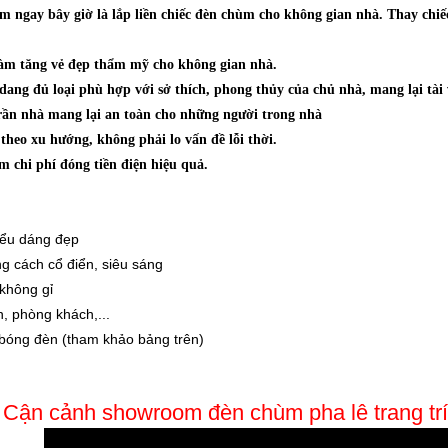
làm ngay bây giờ là lắp liền chiếc đèn chùm cho không gian nhà. Thay ch
làm tăng vẻ đẹp thẩm mỹ cho không gian nhà.
dang đủ loại phù hợp với sở thích, phong thủy của chủ nhà, mang lại tài
rần nhà mang lại an toàn cho những người trong nhà
theo xu hướng, không phải lo vấn đề lỗi thời.
ảm chi phí đóng tiền điện hiệu quả.
kiểu dáng đẹp
ng cách cổ điển, siêu sáng
 không gỉ
, phòng khách,...
 bóng đèn (tham khảo bảng trên)
Cận cảnh showroom đèn chùm pha lê trang tr