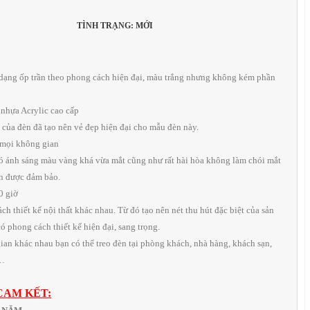
TÌNH TRẠNG: MỚI
o dạng ốp trần theo phong cách hiện đại, màu trắng nhưng không kém phần
 nhựa Acrylic cao cấp
của đèn đã tạo nên vẻ đẹp hiện đại cho mẫu đèn này.
 mọi không gian
ó ánh sáng màu vàng khá vừa mắt cũng như rất hài hòa không làm chói mắt
ôn được đảm bảo.
0 giờ
ch thiết kế nội thất khác nhau. Từ đó tạo nên nét thu hút đặc biệt của sản
 phong cách thiết kế hiện đại, sang trọng.
gian khác nhau bạn có thể treo đèn tại phòng khách, nhà hàng, khách sạn,
,…
CAM KẾT: