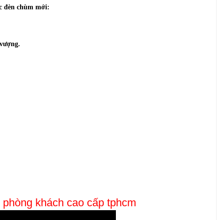
iếc đèn chùm mới:
 vượng.
í phòng khách cao cấp tphcm