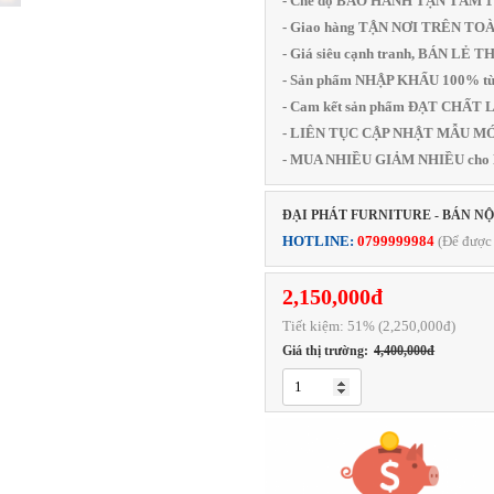
- Chế độ BẢO HÀNH TẬN TÂM 
- Giao hàng TẬN NƠI TRÊN T
- Giá siêu cạnh tranh, BÁN LẺ 
- Sản phẩm NHẬP KHẨU 100% từ
- Cam kết sản phẩm ĐẠT CHẤ
- LIÊN TỤC CẬP NHẬT MẪU MỚI
- MUA NHIỀU GIẢM NHIỀU cho
ĐẠI PHÁT FURNITURE - BÁN N
HOTLINE:
0799999984
(Để được 
2,150,000đ
Tiết kiệm:
51
% (2,250,000đ)
Giá thị trường:
4,400,000đ