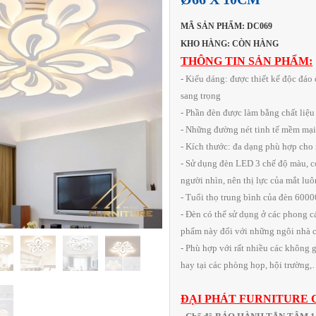
MÃ SẢN PHẨM: DC069
KHO HÀNG: CÒN HÀNG
THÔNG TIN SẢN PHẨM:
- Kiểu dáng: được thiết kế độc đá
sang trọng
- Phần đèn được làm bằng chất liệu
- Những đường nét tinh tế mềm mại 
- Kích thước: đa dạng phù hợp cho
- Sử dụng đèn LED 3 chế độ màu, c
người nhìn, nên thị lực của mắt lu
- Tuổi thọ trung bình của đèn 6000
- Đèn có thể sử dụng ở các phong cá
phẩm này đối với những ngôi nhà có
- Phù hợp với rất nhiều các không 
hay tại các phòng họp, hội trường
ĐẠI PHÁT FURNITURE 