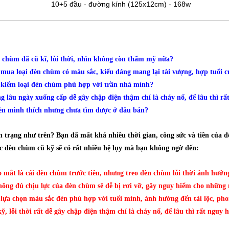
10+5 đầu - đường kính (125x12cm) - 168w
 chùm đã cũ kĩ, lỗi thời, nhìn không còn thẩm mỹ nữa?
mua loại đèn chùm có màu sắc, kiểu dáng mang lại tài vượng, hợp tuổi 
 kiếm loại đèn chùm phù hợp với trần nhà mình?
g lâu ngày xuống cấp dễ gây chập điện thậm chí là cháy nổ, để lâu thì r
đèn mình thích nhưng chưa tìm được ở đâu bán?
 trạng như trên? Bạn đã mất khá nhiều thời gian, công sức và tiền của
c đèn chùm cũ kỹ sẽ có rất nhiều hệ lụy mà bạn không ngờ đến:
 mắt là cái đèn chùm trước tiên, nhưng treo đèn chùm lỗi thời ảnh hưở
hông đủ chịu lực của đèn chùm sẽ dễ bị rơi vỡ, gây nguy hiểm cho những 
lựa chọn màu sắc đèn phù hợp với tuổi mình, ảnh hưởng đến tài lộc, pho
, lỗi thời rất dễ gây chập điện thậm chí là cháy nổ, để lâu thì rất ngu