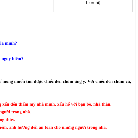
Liên hệ
của mình?
ất nguy hiểm?
 để mong muốn tìm được chiếc đèn chùm ưng ý. Với chiếc đèn chùm cũ,
ng xấu đến thẩm mỹ nhà mình, xấu hổ với bạn bè, nhà thân.
người trong nhà.
ng thủy.
y hiểm, ảnh hướng đến an toàn cho những người trong nhà.