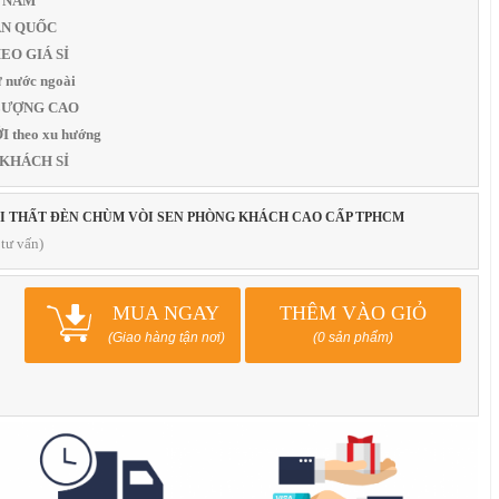
1 NĂM
OÀN QUỐC
THEO GIÁ SỈ
 nước ngoài
T LƯỢNG CAO
 theo xu hướng
 KHÁCH SỈ
ỘI THẤT ĐÈN CHÙM VÒI SEN PHÒNG KHÁCH CAO CẤP TPHCM
tư vấn)
MUA NGAY
THÊM VÀO GIỎ
(Giao hàng tận nơi)
(0 sản phẩm)