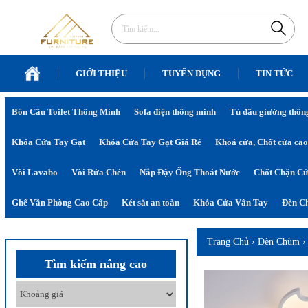
GIỚI THIỆU
TUYỂN DỤNG
TIN TỨC
Bồn Cầu Toilet Thông Minh
Sofa điện thông minh
Tủ đầu giường thôn
Khóa Cửa Tay Gạt
Khóa Cửa Tay Gạt Giá Rẻ
Khoá cửa, Chốt cửa cao
Vòi Lavabo
Vòi Rửa Chén
Nắp Đậy Ống Thoát Nước
Chốt Chặn C
Ghế Văn Phòng Cao Cấp
Két sắt an toàn
Khóa Cửa Vân Tay
Đèn Ch
Trang Chủ
›
Đèn Chùm
Tìm kiếm nâng cao