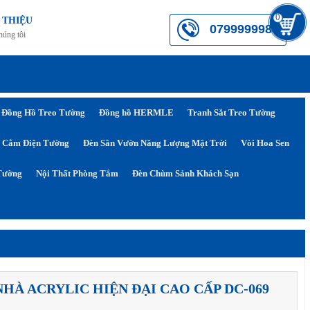
0
 THIỆU
0799999984
húng tôi
Đồng Hồ Treo Tường
Đồng hồ HERMLE
Tranh Sắt Treo Tường
 Cắm Điện Tường
Đèn Sân Vườn Năng Lượng Mặt Trời
Vòi Hoa Sen
Tường
Nội Thất Phòng Tắm
Đèn Chùm Sảnh Khách Sạn
NHÀ ACRYLIC HIỆN ĐẠI CAO CẤP DC-069