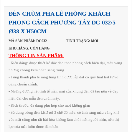
ĐÈN CHÙM PHA LÊ PHÒNG KHÁCH
PHONG CÁCH PHƯƠNG TÂY DC-032/5
Ø38 X H50CM
MÃ SẢN PHẨM: DC032
TÌNH TRẠNG: MỚI
KHO HÀNG: CÒN HÀNG
THÔNG TIN SẢN PHẨM:
- Kiểu dáng: được thiết kế độc đáo theo phong cách hiện đại, màu vàng
nhưng không kém phần sang trọng
- Từng thanh pha lê sáng lung linh được lắp đặt có quy luật trật tự vô
cùng chuẩn chỉnh.
- Những đường nét tinh tế mềm mại của khung đèn đã tạo nên vẻ đẹp
hiện đại cho mẫu đèn chùm này.
- Kích thước: đa dạng phù hợp cho mọi không gian
- Sử dụng bóng đèn LED rời 3 chế độ màu, có ánh sáng màu vàng khá
vừa mắt cũng như rất hài hòa không làm chói mắt người nhìn, nên thị
lực của mắt luôn được đảm bảo.