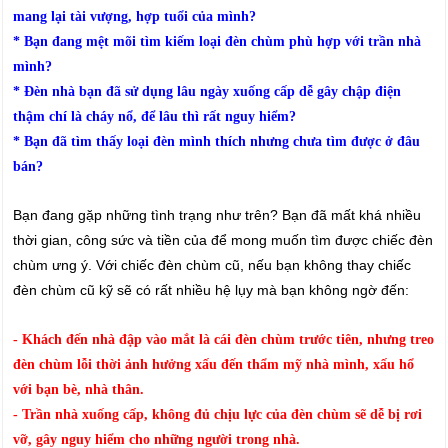
mang lại tài vượng, hợp tuổi của mình?
* Bạn đang mệt mõi tìm kiếm loại đèn chùm phù hợp với trần nhà
mình?
* Đèn nhà bạn đã sử dụng lâu ngày xuống cấp dễ gây chập điện
thậm chí là cháy nổ, để lâu thì rất nguy hiểm?
* Bạn đã tìm thấy loại đèn mình thích nhưng chưa tìm được ở đâu
bán?
Bạn đang gặp những tình trạng như trên? Bạn đã mất khá nhiều
thời gian, công sức và tiền của để mong muốn tìm được chiếc đèn
chùm ưng ý. Với chiếc đèn chùm cũ, nếu bạn không thay chiếc
đèn chùm cũ kỹ sẽ có rất nhiều hệ lụy mà bạn không ngờ đến:
- Khách đến nhà đập vào mắt là cái đèn chùm trước tiên, nhưng treo
đèn chùm lỗi thời ảnh hưởng xấu đến thẩm mỹ nhà mình, xấu hổ
với bạn bè, nhà thân.
- Trần nhà xuống cấp, không đủ chịu lực của đèn chùm sẽ dễ bị rơi
vỡ, gây nguy hiểm cho những người trong nhà.