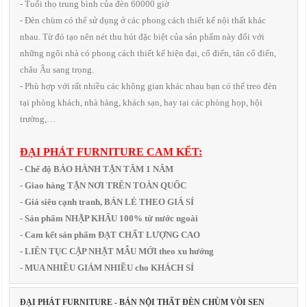
- Tuổi thọ trung bình của đèn 60000 giờ
- Đèn chùm có thể sử dụng ở các phong cách thiết kế nội thất khác
nhau. Từ đó tạo nên nét thu hút đặc biệt của sản phẩm này đối với
những ngôi nhà có phong cách thiết kế hiện đại, cổ điển, tân cổ điển,
châu Âu sang trọng.
- Phù hợp với rất nhiều các không gian khác nhau bạn có thể treo đèn
tại phòng khách, nhà hàng, khách sạn, hay tại các phòng họp, hội
trường,…
ĐẠI PHÁT FURNITURE CAM KẾT:
- Chế độ BẢO HÀNH TẬN TÂM 1 NĂM
- Giao hàng TẬN NƠI TRÊN TOÀN QUỐC
- Giá siêu cạnh tranh, BÁN LẺ THEO GIÁ SỈ
- Sản phẩm NHẬP KHẨU 100% từ nước ngoài
- Cam kết sản phẩm ĐẠT CHẤT LƯỢNG CAO
- LIÊN TỤC CẬP NHẬT MẪU MỚI theo xu hướng
- MUA NHIỀU GIẢM NHIỀU cho KHÁCH SỈ
ĐẠI PHÁT FURNITURE - BÁN NỘI THẤT ĐÈN CHÙM VÒI SEN