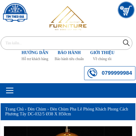
0
HƯỚNG DẪN
BẢO HÀNH
GIỚI THIỆU
Hỗ trợ khách hàng
Bảo hành tiêu chuẩn
Về chúng tôi
0799999984
Trang Chủ
›
Đèn Chùm
›
Đèn Chùm Pha Lê Phòng Khách Phong Cách
Phương Tây DC-032/5 Ø38 X H50cm