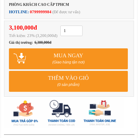
PHÒNG KHÁCH CAO CẤP TPHCM
HOTLINE:
0799999984
(Để được tư vấn)
3,100,000đ
Tiết kiệm:
23
% (3,200,000đ)
Giá thị trường:
6,300,000đ
MUA NGAY
(Giao hàng tận nơi)
THÊM VÀO GIỎ
(0 sản phẩm)