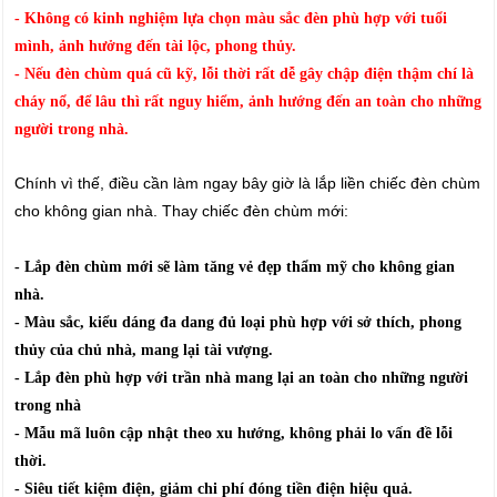
- Không có kinh nghiệm lựa chọn màu sắc đèn phù hợp với tuổi
mình, ảnh hưởng đến tài lộc, phong thủy.
- Nếu đèn chùm quá cũ kỹ, lỗi thời rất dễ gây chập điện thậm chí là
cháy nổ, để lâu thì rất nguy hiểm, ảnh hướng đến an toàn cho những
người trong nhà.
Chính vì thế, điều cần làm ngay bây giờ là lắp liền chiếc đèn chùm
cho không gian nhà. Thay chiếc đèn chùm mới:
- Lắp đèn chùm mới sẽ làm tăng vẻ đẹp thẩm mỹ cho không gian
nhà.
- Màu sắc, kiểu dáng đa dang đủ loại phù hợp với sở thích, phong
thủy của chủ nhà, mang lại tài vượng.
- Lắp đèn phù hợp với trần nhà mang lại an toàn cho những người
trong nhà
- Mẫu mã luôn cập nhật theo xu hướng, không phải lo vấn đề lỗi
thời.
- Siêu tiết kiệm điện, giảm chi phí đóng tiền điện hiệu quả.