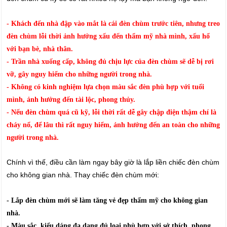
- Khách đến nhà đập vào mắt là cái đèn chùm trước tiên, nhưng treo
đèn chùm lỗi thời ảnh hưởng xấu đến thẩm mỹ nhà mình, xấu hổ
với bạn bè, nhà thân.
- Trần nhà xuống cấp, không đủ chịu lực của đèn chùm sẽ dễ bị rơi
vỡ, gây nguy hiểm cho những người trong nhà.
- Không có kinh nghiệm lựa chọn màu sắc đèn phù hợp với tuổi
mình, ảnh hưởng đến tài lộc, phong thủy.
- Nếu đèn chùm quá cũ kỹ, lỗi thời rất dễ gây chập điện thậm chí là
cháy nổ, để lâu thì rất nguy hiểm, ảnh hướng đến an toàn cho những
người trong nhà.
Chính vì thế, điều cần làm ngay bây giờ là lắp liền chiếc đèn chùm
cho không gian nhà. Thay chiếc đèn chùm mới:
- Lắp đèn chùm mới sẽ làm tăng vẻ đẹp thẩm mỹ cho không gian
nhà.
- Màu sắc, kiểu dáng đa dang đủ loại phù hợp với sở thích, phong