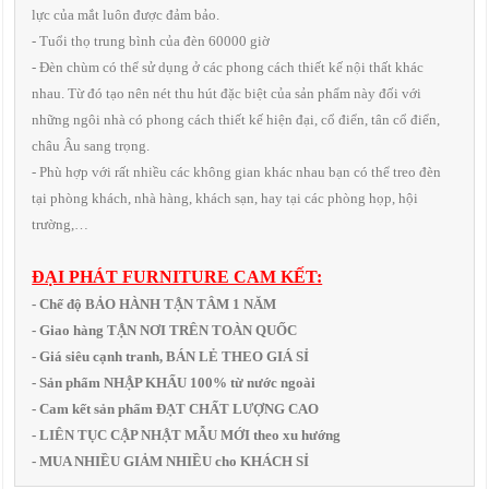
lực của mắt luôn được đảm bảo.
- Tuổi thọ trung bình của đèn 60000 giờ
- Đèn chùm có thể sử dụng ở các phong cách thiết kế nội thất khác
nhau. Từ đó tạo nên nét thu hút đặc biệt của sản phẩm này đối với
những ngôi nhà có phong cách thiết kế hiện đại, cổ điển, tân cổ điển,
châu Âu sang trọng.
- Phù hợp với rất nhiều các không gian khác nhau bạn có thể treo đèn
tại phòng khách, nhà hàng, khách sạn, hay tại các phòng họp, hội
trường,…
ĐẠI PHÁT FURNITURE CAM KẾT:
- Chế độ BẢO HÀNH TẬN TÂM 1 NĂM
- Giao hàng TẬN NƠI TRÊN TOÀN QUỐC
- Giá siêu cạnh tranh, BÁN LẺ THEO GIÁ SỈ
- Sản phẩm NHẬP KHẨU 100% từ nước ngoài
- Cam kết sản phẩm ĐẠT CHẤT LƯỢNG CAO
- LIÊN TỤC CẬP NHẬT MẪU MỚI theo xu hướng
- MUA NHIỀU GIẢM NHIỀU cho KHÁCH SỈ