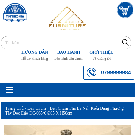
0
HƯỚNG DẪN
BẢO HÀNH
GIỚI THIỆU
Hỗ trợ khách hàng
Bảo hành tiêu chuẩn
Về chúng tôi
0799999984
Trang Chủ
›
Đèn Chùm
›
Đèn Chùm Pha Lê Nến Kiểu Dáng Phương
Tây Độc Đáo DC-035/6 Ø65 X H50cm