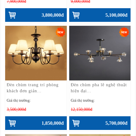
7,900,000đ
9,000,000đ
3,800,000đ
5,100,000đ
Đèn chùm trang trí phòng
Đèn chùm pha lê nghệ thuật
khách đơn giản...
hiện đại...
Giá thị trường:
Giá thị trường:
3,500,000đ
12,150,000đ
1,850,000đ
5,700,000đ