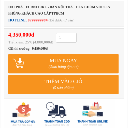
ĐẠI PHÁT FURNITURE - BÁN NỘI THẤT ĐÈN CHÙM VÒI SEN
PHÒNG KHÁCH CAO CẤP TPHCM
HOTLINE:
0799999984
(Để được tư vấn)
4,350,000đ
Tiết kiệm:
25
% (4,800,000đ)
Giá thị trường:
9,150,000đ
MUA NGAY
(Giao hàng tận nơi)
THÊM VÀO GIỎ
(0 sản phẩm)