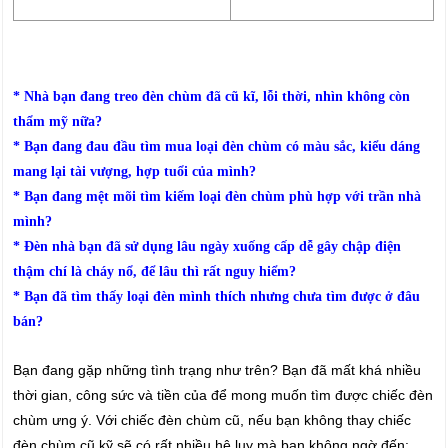
* Nhà bạn đang treo đèn chùm đã cũ kĩ, lỗi thời, nhìn không còn
thẩm mỹ nữa?
* Bạn đang đau đầu tìm mua loại đèn chùm có màu sắc, kiểu dáng
mang lại tài vượng, hợp tuổi của mình?
* Bạn đang mệt mõi tìm kiếm loại đèn chùm phù hợp với trần nhà
mình?
* Đèn nhà bạn đã sử dụng lâu ngày xuống cấp dễ gây chập điện
thậm chí là cháy nổ, để lâu thì rất nguy hiểm?
* Bạn đã tìm thấy loại đèn mình thích nhưng chưa tìm được ở đâu
bán?
Bạn đang gặp những tình trạng như trên? Bạn đã mất khá nhiều
thời gian, công sức và tiền của để mong muốn tìm được chiếc đèn
chùm ưng ý. Với chiếc đèn chùm cũ, nếu bạn không thay chiếc
đèn chùm cũ kỹ sẽ có rất nhiều hệ lụy mà bạn không ngờ đến: