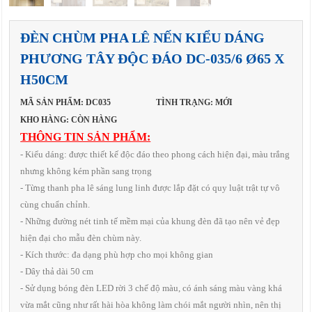
ĐÈN CHÙM PHA LÊ NẾN KIỂU DÁNG
PHƯƠNG TÂY ĐỘC ĐÁO DC-035/6 Ø65 X
H50CM
MÃ SẢN PHẨM: DC035
TÌNH TRẠNG: MỚI
KHO HÀNG: CÒN HÀNG
THÔNG TIN SẢN PHẨM:
- Kiểu dáng: được thiết kế độc đáo theo phong cách hiện đại, màu trắng
nhưng không kém phần sang trọng
- Từng thanh pha lê sáng lung linh được lắp đặt có quy luật trật tự vô
cùng chuẩn chỉnh.
- Những đường nét tinh tế mềm mại của khung đèn đã tạo nên vẻ đẹp
hiện đại cho mẫu đèn chùm này.
- Kích thước: đa dạng phù hợp cho mọi không gian
- Dây thả dài 50 cm
- Sử dụng bóng đèn LED rời 3 chế độ màu, có ánh sáng màu vàng khá
vừa mắt cũng như rất hài hòa không làm chói mắt người nhìn, nên thị