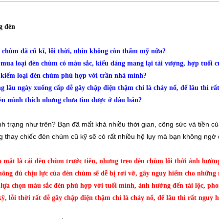
g đèn
 chùm đã cũ kĩ, lỗi thời, nhìn không còn thẩm mỹ nữa?
mua loại đèn chùm có màu sắc, kiểu dáng mang lại tài vượng, hợp tuổi 
 kiếm loại đèn chùm phù hợp với trần nhà mình?
g lâu ngày xuống cấp dễ gây chập điện thậm chí là cháy nổ, để lâu thì r
đèn mình thích nhưng chưa tìm được ở đâu bán?
h trạng như trên? Bạn đã mất khá nhiều thời gian, công sức và tiền 
 thay chiếc đèn chùm cũ kỹ sẽ có rất nhiều hệ lụy mà bạn không ngờ 
 mắt là cái đèn chùm trước tiên, nhưng treo đèn chùm lỗi thời ảnh hưở
hông đủ chịu lực của đèn chùm sẽ dễ bị rơi vỡ, gây nguy hiểm cho những 
lựa chọn màu sắc đèn phù hợp với tuổi mình, ảnh hưởng đến tài lộc, pho
, lỗi thời rất dễ gây chập điện thậm chí là cháy nổ, để lâu thì rất ngu