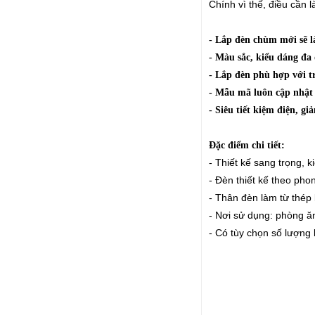
Chính vì thế, điều cần 
- Lắp đèn chùm mới sẽ 
- Màu sắc, kiểu dáng đa 
- Lắp đèn phù hợp với t
- Mẫu mã luôn cập nhật 
- Siêu tiết kiệm điện, gi
Đặc điểm chi tiết:
- Thiết kế sang trọng, 
- Đèn thiết kế theo pho
- Thân đèn làm từ thép
- Nơi sử dụng: phòng ăn
- Có tùy chọn số lượng