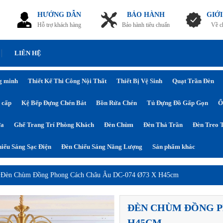
HƯỚNG DẪN
BẢO HÀNH
GIỚI
Hỗ trợ khách hàng
Bảo hành tiêu chuẩn
Về c
LIÊN HỆ
g minh
Thiết Kế Thi Công Nội Thất
Thiết Bị Vệ Sinh
Quạt Trần Đèn
 cấp
Kệ Bếp Đựng Chén Bát
Bồn Rửa Chén
Tủ Đựng Đồ Gấp Gọn
Ổ
ửa
Ghế Trang Trí Phòng Khách
Đèn Chùm
Đèn Thả Trần
Đèn Treo 
iếu Sáng Sạc Điện
Đèn Chiếu Sáng Năng Lượng
Sản phẩm khác
›
Đèn Chùm Đồng Phong Cách Châu Âu DC-074 Ø73 X H45cm
ĐÈN CHÙM ĐỒNG P
H45CM