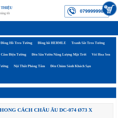
0
 THIỆU
0799999984
húng tôi
Đồng Hồ Treo Tường
Đồng hồ HERMLE
Tranh Sắt Treo Tường
 Cắm Điện Tường
Đèn Sân Vườn Năng Lượng Mặt Trời
Vòi Hoa Sen
Tường
Nội Thất Phòng Tắm
Đèn Chùm Sảnh Khách Sạn
HONG CÁCH CHÂU ÂU DC-074 Ø73 X