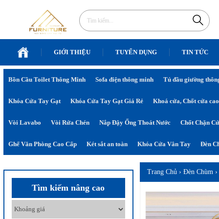
GIỚI THIỆU
TUYỂN DỤNG
TIN TỨC
Bồn Cầu Toilet Thông Minh
Sofa điện thông minh
Tủ đầu giường thôn
Khóa Cửa Tay Gạt
Khóa Cửa Tay Gạt Giá Rẻ
Khoá cửa, Chốt cửa cao
Vòi Lavabo
Vòi Rửa Chén
Nắp Đậy Ống Thoát Nước
Chốt Chặn C
Ghế Văn Phòng Cao Cấp
Két sắt an toàn
Khóa Cửa Vân Tay
Đèn Ch
Trang Chủ
›
Đèn Chùm
Tìm kiếm nâng cao