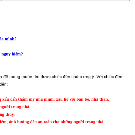
của mình?
ất nguy hiểm?
của để mong muốn tìm được chiếc đèn chùm ưng ý. Với chiếc đèn
đến:
ng xấu đến thẩm mỹ nhà mình, xấu hổ với bạn bè, nhà thân.
người trong nhà.
ng thủy.
y hiểm, ảnh hướng đến an toàn cho những người trong nhà.