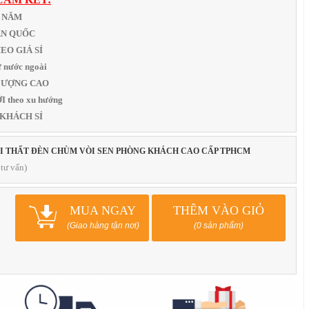
1 NĂM
OÀN QUỐC
THEO GIÁ SỈ
 nước ngoài
T LƯỢNG CAO
 theo xu hướng
 KHÁCH SỈ
ỘI THẤT ĐÈN CHÙM VÒI SEN PHÒNG KHÁCH CAO CẤP TPHCM
tư vấn)
MUA NGAY
THÊM VÀO GIỎ
(Giao hàng tận nơi)
(0 sản phẩm)