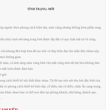
TÌNH TRẠNG: MỚI
o, úp ngược theo phong cách hiện đại, màu vàng nhưng không kém phần sang
iệu thủy tinh mờ sáng lung linh được lắp đặt có quy luật trật tự vô cùng
 của khung đèn hợp kim đã tạo nên vẻ đẹp hiện đại cho mẫu đèn chùm này.
 mọi không gian
độ màu, có ánh sáng màu vàng khá vừa mắt cũng như rất hài hòa không làm
ủa mắt luôn được đảm bảo.
0 giờ
ng cách thiết kế nội thất khác nhau. Từ đó tạo nên nét thu hút đặc biệt của
à có phong cách thiết kế hiện đại, cổ điển, tân cổ điển, châu Âu sang trọng.
gian khác nhau bạn có thể treo đèn tại phòng khách, nhà hàng, khách sạn,
,…
CAM KẾT: