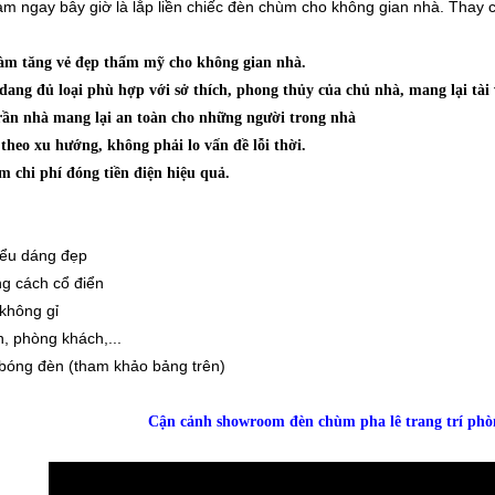
làm ngay bây giờ là lắp liền chiếc đèn chùm cho không gian nhà. Thay
làm tăng vẻ đẹp thẩm mỹ cho không gian nhà.
dang đủ loại phù hợp với sở thích, phong thủy của chủ nhà, mang lại tài
rần nhà mang lại an toàn cho những người trong nhà
theo xu hướng, không phải lo vấn đề lỗi thời.
ảm chi phí đóng tiền điện hiệu quả.
kiểu dáng đẹp
ng cách cổ điển
 không gỉ
, phòng khách,...
 bóng đèn (tham khảo bảng trên)
Cận cảnh showroom đèn chùm pha lê trang trí phò