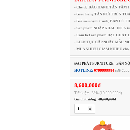
- Chế độ BẢO HÀNH TẬN TÂM 
- Giao hàng TẬN NƠI TRÊN T
- Giá siêu cạnh tranh, BÁN LẺ 
- Sản phẩm NHẬP KHẨU 100% từ
- Cam kết sản phẩm ĐẠT CHẤ
- LIÊN TỤC CẬP NHẬT MẪU MỚI
- MUA NHIỀU GIẢM NHIỀU cho
ĐẠI PHÁT FURNITURE - BÁN N
HOTLINE:
0799999984
(Để được 
8,600,000đ
Tiết kiệm:
28
% (10,000,000đ)
Giá thị trường:
18,600,000đ