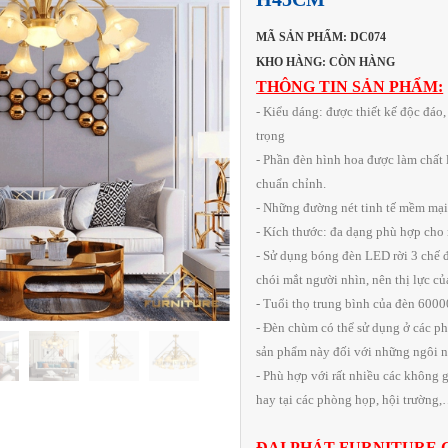
MÃ SẢN PHẨM: DC074
KHO HÀNG: CÒN HÀNG
THÔNG TIN SẢN PHẨM:
- Kiểu dáng: được thiết kế độc đá
trọng
- Phần đèn hình hoa được làm chất l
chuẩn chỉnh.
- Những đường nét tinh tế mềm mại
- Kích thước: đa dạng phù hợp cho
- Sử dụng bóng đèn LED rời 3 chế 
chói mắt người nhìn, nên thị lực c
- Tuổi thọ trung bình của đèn 6000
- Đèn chùm có thể sử dụng ở các pho
sản phẩm này đối với những ngôi nh
- Phù hợp với rất nhiều các không 
hay tại các phòng họp, hội trường
ĐẠI PHÁT FURNITURE 