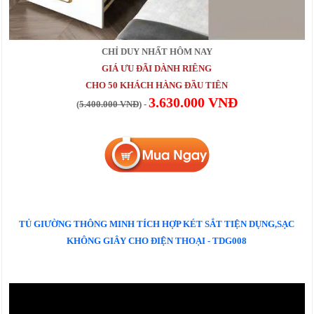
CHỈ DUY NHẤT HÔM NAY
GIÁ ƯU ĐÃI DÀNH RIÊNG
CHO 50 KHÁCH HÀNG ĐẦU TIÊN
3.630.000 VNĐ
(
5.400.000 VNĐ
) -
TỦ GIƯỜNG THÔNG MINH TÍCH HỢP KÉT SẮT TIỆN DỤNG,SẠC
KHÔNG GIÂY CHO ĐIỆN THOẠI - TDG008