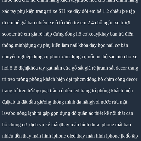
xác tay
|
phụ kiện trang trí xe SH
|
xe đẩy đôi em bé 1 2 chiều
|
xe tập
đi em bé giá bao nhiêu
|
xe ô tô điện trẻ em 2 4 chỗ ngồi
|
xe trượt
scooter trẻ em giá rẻ
|
hộp đựng đồng hồ cơ xoay
|
khay bàn trà điện
thông minh
|
dụng cụ phụ kiện làm nail
|
khóa dạy học nail cơ bản
chuyên nghiệp
|
dụng cụ phun xăm
|
dụng cụ nối mi
|
bộ sạc pin cho xe
hơi ô tô điện
|
khóa tay gạt nắm cửa gỗ sắt giá rẻ
|
tranh sắt decor trang
trí treo tường phòng khách hiện đại tphcm
|
đồng hồ chim công decor
trang trí treo tường
|
quạt trần có đèn led trang trí phòng khách hiện
đại
|
tab tủ đặt đầu giường thông minh đa năng
|
vòi nước rửa mặt
lavabo nóng lạnh
|
tủ gấp gọn đựng đồ quần áo
|
thiết kế nội thất căn
hộ chung cư
|
dịch vụ kế toán
|
thay màn hình dura iphone mất bao
nhiêu tiền
|
thay màn hình iphone oled
|
thay màn hình iphone jk
|
đồ tập