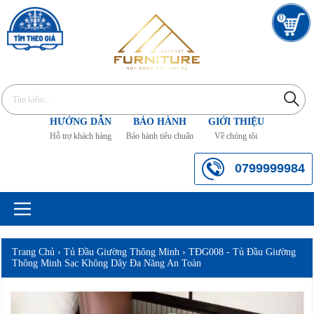
0
HƯỚNG DẪN
BẢO HÀNH
GIỚI THIỆU
Hỗ trợ khách hàng
Bảo hành tiêu chuẩn
Về chúng tôi
0799999984
Trang Chủ
›
Tủ Đầu Giường Thông Minh
›
TĐG008 - Tủ Đầu Giường
Thông Minh Sạc Không Dây Đa Năng An Toàn