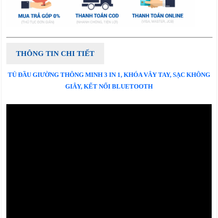
THÔNG TIN CHI TIẾT
TỦ ĐẦU GIƯỜNG THÔNG MINH 3 IN 1, KHÓA VÂY TAY, SẠC KHÔNG
GIÂY, KẾT NỐI BLUETOOTH​