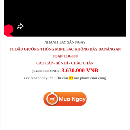
NHANH TAY SĂN NGAY
TỦ ĐẦU GIƯỜNG THÔNG MINH SẠC KHÔNG DÂY ĐA NĂNG AN
TOÀN TĐG008
CAO CẤP - BỀN BỈ - CHẮC CHẮN
3.630.000 VNĐ
(
5.400.000 VNĐ
) -
>>> Nhanh tay lên! Chỉ còn
09
sản phẩm cuối cùng