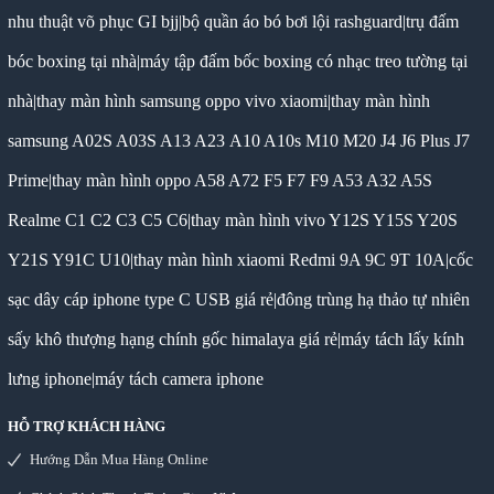
nhu thuật võ phục GI bjj
|
bộ quần áo bó bơi lội rashguard
|
trụ đấm
bóc boxing tại nhà
|
máy tập đấm bốc boxing có nhạc treo tường tại
nhà
|
thay màn hình samsung oppo vivo xiaomi
|
thay màn hình
samsung A02S A03S A13 A23 A10 A10s M10 M20 J4 J6 Plus J7
Prime
|
thay màn hình oppo A58 A72 F5 F7 F9 A53 A32 A5S
Realme C1 C2 C3 C5 C6
|
thay màn hình vivo Y12S Y15S Y20S
Y21S Y91C U10
|
thay màn hình xiaomi Redmi 9A 9C 9T 10A
|
cốc
sạc dây cáp iphone type C USB giá rẻ
|
đông trùng hạ thảo tự nhiên
sấy khô thượng hạng chính gốc himalaya giá rẻ
|
máy tách lấy kính
lưng iphone
|
máy tách camera iphone
HỖ TRỢ KHÁCH HÀNG
Hướng Dẫn Mua Hàng Online