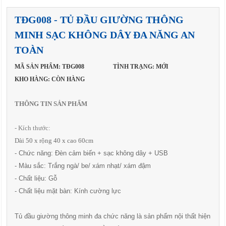
TĐG008 - TỦ ĐẦU GIƯỜNG THÔNG
MINH SẠC KHÔNG DÂY ĐA NĂNG AN
TOÀN
MÃ SẢN PHẨM: TĐG008
TÌNH TRẠNG: MỚI
KHO HÀNG: CÒN HÀNG
THÔNG TIN SẢN PHẨM
- Kích thước:
Dài 50 x rộng 40 x cao 60cm
- Chức năng: Đèn cảm biến + sạc không dây + USB
- Màu sắc: Trắng ngà/ be/ xám nhạt/ xám đậm
- Chất liệu: Gỗ
- Chất liệu mặt bàn: Kính cường lực
Tủ đầu giường thông minh đa chức năng là sản phẩm nội thất hiện