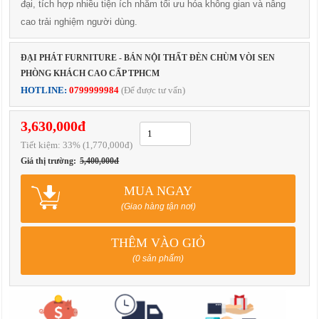
đại, tích hợp nhiều tiện ích nhằm tối ưu hóa không gian và nâng
cao trải nghiệm người dùng.
ĐẠI PHÁT FURNITURE - BÁN NỘI THẤT ĐÈN CHÙM VÒI SEN
PHÒNG KHÁCH CAO CẤP TPHCM
HOTLINE:
0799999984
(Để được tư vấn)
3,630,000đ
Tiết kiệm:
33
% (1,770,000đ)
Giá thị trường:
5,400,000đ
MUA NGAY
(Giao hàng tận nơi)
THÊM VÀO GIỎ
(0 sản phẩm)