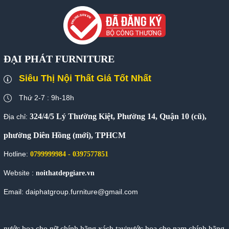
ĐẠI PHÁT FURNITURE
Siêu Thị Nội Thất Giá Tốt Nhất
Thứ 2-7 : 9h-18h
324/4/5 Lý Thường Kiệt, Phường 14, Quận 10 (cũ),
Địa chỉ:
phường Diên Hồng (mới), TPHCM
Hotline:
0799999984 - 0397577851
Website :
noithatdepgiare.vn
Email: daiphatgroup.furniture@gmail.com
nước hoa cho nữ chính hãng xách tay
|
nước hoa cho nam chính hãng