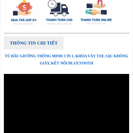
THÔNG TIN CHI TIẾT
TỦ ĐẦU GIƯỜNG THÔNG MINH 3 IN 1, KHÓA VÂY TAY, SẠC KHÔNG
GIÂY, KẾT NỐI BLUETOOTH​