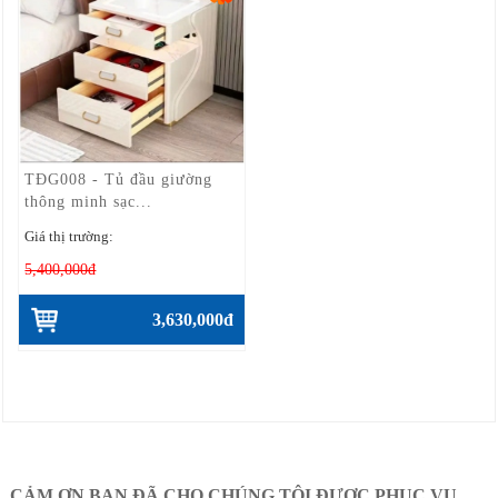
TĐG008 - Tủ đầu giường
thông minh sạc...
Giá thị trường:
5,400,000đ
3,630,000đ
CẢM ƠN BẠN ĐÃ CHO CHÚNG TÔI ĐƯỢC PHỤC VỤ