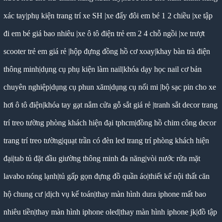
xác tay
|
phụ kiện trang trí xe SH
|
xe đẩy đôi em bé 1 2 chiều
|
xe tập
đi em bé giá bao nhiêu
|
xe ô tô điện trẻ em 2 4 chỗ ngồi
|
xe trượt
scooter trẻ em giá rẻ
|
hộp đựng đồng hồ cơ xoay
|
khay bàn trà điện
thông minh
|
dụng cụ phụ kiện làm nail
|
khóa dạy học nail cơ bản
chuyên nghiệp
|
dụng cụ phun xăm
|
dụng cụ nối mi
|
bộ sạc pin cho xe
hơi ô tô điện
|
khóa tay gạt nắm cửa gỗ sắt giá rẻ
|
tranh sắt decor trang
trí treo tường phòng khách hiện đại tphcm
|
đồng hồ chim công decor
trang trí treo tường
|
quạt trần có đèn led trang trí phòng khách hiện
đại
|
tab tủ đặt đầu giường thông minh đa năng
|
vòi nước rửa mặt
lavabo nóng lạnh
|
tủ gấp gọn đựng đồ quần áo
|
thiết kế nội thất căn
hộ chung cư
|
dịch vụ kế toán
|
thay màn hình dura iphone mất bao
nhiêu tiền
|
thay màn hình iphone oled
|
thay màn hình iphone jk
|
đồ tập