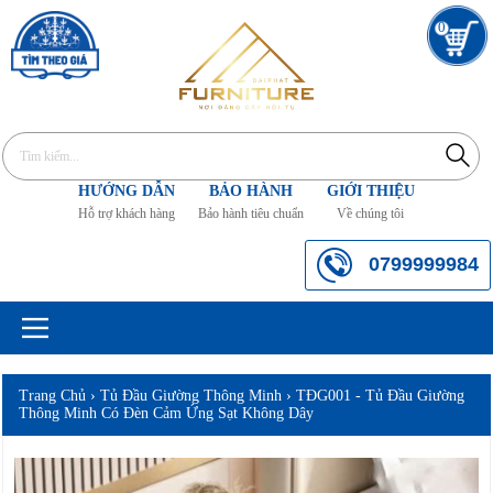
0
HƯỚNG DẪN
BẢO HÀNH
GIỚI THIỆU
Hỗ trợ khách hàng
Bảo hành tiêu chuẩn
Về chúng tôi
0799999984
Trang Chủ
›
Tủ Đầu Giường Thông Minh
›
TĐG001 - Tủ Đầu Giường
Thông Minh Có Đèn Cảm Ứng Sạt Không Dây