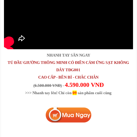
NHANH TAY SĂN NGAY
TỦ ĐẦU GIƯỜNG THÔNG MINH CÓ ĐIỀN CẢM ỨNG SẠT KHÔNG
DÂY TĐG001
CAO CẤP - BỀN BỈ - CHẮC CHẮN
4.590.000 VNĐ
(
6.500.000 VNĐ
) -
>>> Nhanh tay lên! Chỉ còn
09
sản phẩm cuối cùng