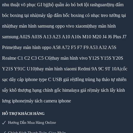
nhu thuật võ phục GI bjj
|
bộ quần áo bó bơi lội rashguard
|
trụ đấm
bóc boxing tại nhà
|
máy tập đấm bốc boxing có nhạc treo tường tại
nhà
|
thay màn hình samsung oppo vivo xiaomi
|
thay màn hình
samsung A02S A03S A13 A23 A10 A10s M10 M20 J4 J6 Plus J7
Prime
|
thay màn hình oppo A58 A72 F5 F7 F9 A53 A32 A5S
Realme C1 C2 C3 C5 C6
|
thay màn hình vivo Y12S Y15S Y20S
Y21S Y91C U10
|
thay màn hình xiaomi Redmi 9A 9C 9T 10A
|
cốc
sạc dây cáp iphone type C USB giá rẻ
|
đông trùng hạ thảo tự nhiên
sấy khô thượng hạng chính gốc himalaya giá rẻ
|
máy tách lấy kính
lưng iphone
|
máy tách camera iphone
HỖ TRỢ KHÁCH HÀNG
Hướng Dẫn Mua Hàng Online
Chính Sách Thanh Toán, Giao Nhận