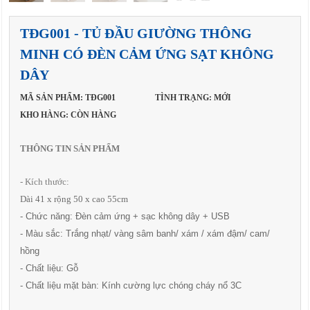
TĐG001 - TỦ ĐẦU GIƯỜNG THÔNG
MINH CÓ ĐÈN CẢM ỨNG SẠT KHÔNG
DÂY
MÃ SẢN PHẨM: TĐG001
TÌNH TRẠNG: MỚI
KHO HÀNG: CÒN HÀNG
THÔNG TIN SẢN PHẨM
- Kích thước:
Dài 41 x rộng 50 x cao 55cm
- Chức năng: Đèn cảm ứng + sạc không dây + USB
- Màu sắc: Trắng nhạt/ vàng sâm banh/ xám / xám đậm/ cam/
hồng
- Chất liệu: Gỗ
- Chất liệu mặt bàn: Kính cường lực chóng cháy nổ 3C