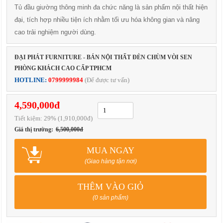
Tủ đầu giường thông minh đa chức năng là sản phẩm nội thất hiện
đại, tích hợp nhiều tiện ích nhằm tối ưu hóa không gian và nâng
cao trải nghiệm người dùng.
ĐẠI PHÁT FURNITURE - BÁN NỘI THẤT ĐÈN CHÙM VÒI SEN
PHÒNG KHÁCH CAO CẤP TPHCM
HOTLINE:
0799999984
(Để được tư vấn)
4,590,000đ
Tiết kiệm:
29
% (1,910,000đ)
Giá thị trường:
6,500,000đ
MUA NGAY
(Giao hàng tận nơi)
THÊM VÀO GIỎ
(0 sản phẩm)