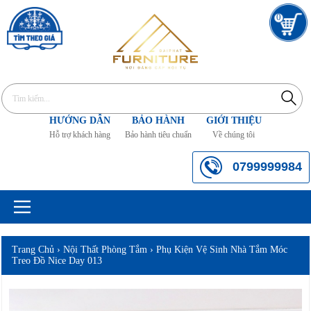
0
HƯỚNG DẪN
BẢO HÀNH
GIỚI THIỆU
Hỗ trợ khách hàng
Bảo hành tiêu chuẩn
Về chúng tôi
0799999984
Trang Chủ
›
Nội Thất Phòng Tắm
›
Phụ Kiện Vệ Sinh Nhà Tắm Móc
Treo Đồ Nice Day 013