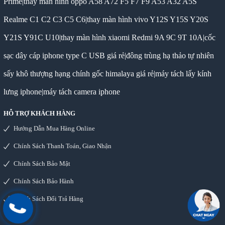
Prime
|
thay màn hình oppo A58 A72 F5 F7 F9 A53 A32 A5S
Realme C1 C2 C3 C5 C6
|
thay màn hình vivo Y12S Y15S Y20S
Y21S Y91C U10
|
thay màn hình xiaomi Redmi 9A 9C 9T 10A
|
cốc
sạc dây cáp iphone type C USB giá rẻ
|
đông trùng hạ thảo tự nhiên
sấy khô thượng hạng chính gốc himalaya giá rẻ
|
máy tách lấy kính
lưng iphone
|
máy tách camera iphone
HỖ TRỢ KHÁCH HÀNG
Hướng Dẫn Mua Hàng Online
Chính Sách Thanh Toán, Giao Nhận
Chính Sách Bảo Mật
Chính Sách Bảo Hành
Chính Sách Đổi Trả Hàng