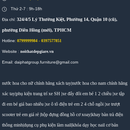
Thứ 2-7 : 9h-18h
324/4/5 Lý Thường Kiệt, Phường 14, Quận 10 (cũ),
Địa chỉ:
phường Diên Hồng (mới), TPHCM
Hotline:
0799999984 - 0397577851
Website :
noithatdepgiare.vn
Email: daiphatgroup.furniture@gmail.com
nước hoa cho nữ chính hãng xách tay
|
nước hoa cho nam chính hãng
xác tay
|
phụ kiện trang trí xe SH
|
xe đẩy đôi em bé 1 2 chiều
|
xe tập
đi em bé giá bao nhiêu
|
xe ô tô điện trẻ em 2 4 chỗ ngồi
|
xe trượt
scooter trẻ em giá rẻ
|
hộp đựng đồng hồ cơ xoay
|
khay bàn trà điện
thông minh
|
dụng cụ phụ kiện làm nail
|
khóa dạy học nail cơ bản