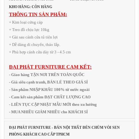
KHO HÀNG: CÒN HÀNG
THÔNG TIN SẢN PHẨM:
+ Kim loại cứng cáp
+ Treo đồ chịu lực 10kg
+ Gài sau cánh cửa tủ tiện lợi
+ Dễ dàng di chuyển, tháo lắp.
+ Phù hợp cánh cửa dày từ 3 - 4.5 cm
ĐẠI PHÁT FURNITURE CAM KẾT:
- Giao hàng TẬN NƠI TRÊN TOÀN QUỐC
- Giá siêu cạnh tranh, BÁN LẺ THEO GIÁ SỈ
- Sản phẩm NHẬP KHẨU 100% từ nước ngoài
- Cam kết sản phẩm ĐẠT CHẤT LƯỢNG CAO
- LIÊN TỤC CẬP NHẬT MẪU MỚI theo xu hướng
- MUA NHIỀU GIẢM NHIỀU cho KHÁCH SỈ
ĐẠI PHÁT FURNITURE - BÁN NỘI THẤT ĐÈN CHÙM VÒI SEN
PHÒNG KHÁCH CAO CẤP TPHCM