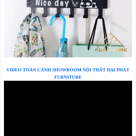
VIDEO TOÀN CẢNH SHOWROOM NỘI THẤT ĐẠI PHÁT
FURNITURE