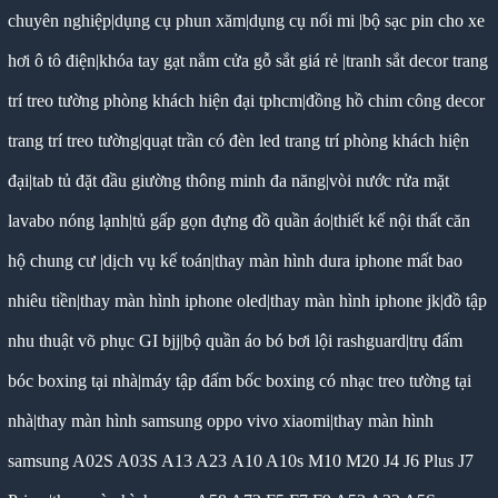
chuyên nghiệp
|
dụng cụ phun xăm
|
dụng cụ nối mi
|
bộ sạc pin cho xe
hơi ô tô điện
|
khóa tay gạt nắm cửa gỗ sắt giá rẻ
|
tranh sắt decor trang
trí treo tường phòng khách hiện đại tphcm
|
đồng hồ chim công decor
trang trí treo tường
|
quạt trần có đèn led trang trí phòng khách hiện
đại
|
tab tủ đặt đầu giường thông minh đa năng
|
vòi nước rửa mặt
lavabo nóng lạnh
|
tủ gấp gọn đựng đồ quần áo
|
thiết kế nội thất căn
hộ chung cư
|
dịch vụ kế toán
|
thay màn hình dura iphone mất bao
nhiêu tiền
|
thay màn hình iphone oled
|
thay màn hình iphone jk
|
đồ tập
nhu thuật võ phục GI bjj
|
bộ quần áo bó bơi lội rashguard
|
trụ đấm
bóc boxing tại nhà
|
máy tập đấm bốc boxing có nhạc treo tường tại
nhà
|
thay màn hình samsung oppo vivo xiaomi
|
thay màn hình
samsung A02S A03S A13 A23 A10 A10s M10 M20 J4 J6 Plus J7