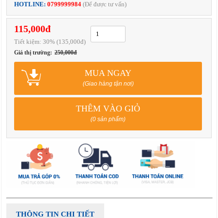
HOTLINE:
0799999984
(Để được tư vấn)
115,000đ
Tiết kiệm:
30
% (135,000đ)
Giá thị trường:
250,000đ
MUA NGAY
(Giao hàng tận nơi)
THÊM VÀO GIỎ
(0 sản phẩm)
THÔNG TIN CHI TIẾT