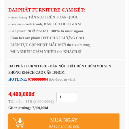
ĐẠI PHÁT FURNITURE CAM KẾT:
- Giao hàng TẬN NƠI TRÊN TOÀN QUỐC
- Giá siêu cạnh tranh, BÁN LẺ THEO GIÁ SỈ
- Sản phẩm NHẬP KHẨU 100% từ nước ngoài
- Cam kết sản phẩm ĐẠT CHẤT LƯỢNG CAO
- LIÊN TỤC CẬP NHẬT MẪU MỚI theo xu hướng
- MUA NHIỀU GIẢM NHIỀU cho KHÁCH SỈ
ĐẠI PHÁT FURNITURE - BÁN NỘI THẤT ĐÈN CHÙM VÒI SEN
PHÒNG KHÁCH CAO CẤP TPHCM
HOTLINE:
0799999984
(Để được tư vấn)
4,400,000đ
Tiết kiệm:
44
% (3,500,000đ)
Giá thị trường:
7,900,000đ
MUA NGAY
(Giao hàng tận nơi)