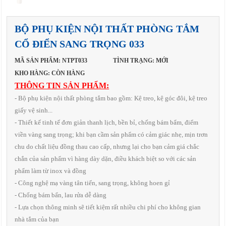
BỘ PHỤ KIỆN NỘI THẤT PHÒNG TẮM
CỔ ĐIỂN SANG TRỌNG 033
MÃ SẢN PHẨM: NTPT033
TÌNH TRẠNG: MỚI
KHO HÀNG: CÒN HÀNG
THÔNG TIN SẢN PHẨM:
- Bộ phụ kiện nội thất phòng tắm bao gồm: Kệ treo, kệ góc đôi, kệ treo
giấy vệ sinh...
- Thiết kế tinh tế đơn giản thanh lịch, bền bỉ, chống bám bẩm, điểm
viền vàng sang trọng; khi bạn cầm sản phẩm có cảm giác nhẹ, mịn trơn
chu do chất liệu đồng thau cao cấp, nhưng lại cho bạn cảm giá chắc
chắn của sản phẩm vì hàng dày dặn, điều khách biệt so với các sản
phẩm làm từ inox và đồng
- Công nghệ mạ vàng tân tiến, sang trọng, không hoen gỉ
- Chống bám bẩn, lau rửa dễ dàng
- Lựa chọn thông minh sẽ tiết kiệm rất nhiều chi phí cho không gian
nhà tắm của bạn