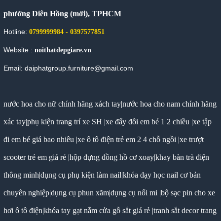
phường Diên Hồng (mới), TPHCM
Hotline:
0799999984 - 0397577851
Website :
noithatdepgiare.vn
Email: daiphatgroup.furniture@gmail.com
nước hoa cho nữ chính hãng xách tay
|
nước hoa cho nam chính hãng
xác tay
|
phụ kiện trang trí xe SH
|
xe đẩy đôi em bé 1 2 chiều
|
xe tập
đi em bé giá bao nhiêu
|
xe ô tô điện trẻ em 2 4 chỗ ngồi
|
xe trượt
scooter trẻ em giá rẻ
|
hộp đựng đồng hồ cơ xoay
|
khay bàn trà điện
thông minh
|
dụng cụ phụ kiện làm nail
|
khóa dạy học nail cơ bản
chuyên nghiệp
|
dụng cụ phun xăm
|
dụng cụ nối mi
|
bộ sạc pin cho xe
hơi ô tô điện
|
khóa tay gạt nắm cửa gỗ sắt giá rẻ
|
tranh sắt decor trang