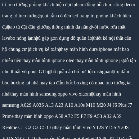
trí treo tường phòng khách hiện đại tphcm
|
đồng hồ chim công decor
trang trí treo tường
|
quạt trần có đèn led trang trí phòng khách hiện
đại
|
tab tủ đặt đầu giường thông minh đa năng
|
vòi nước rửa mặt
lavabo nóng lạnh
|
tủ gấp gọn đựng đồ quần áo
|
thiết kế nội thất căn
hộ chung cư
|
dịch vụ kế toán
|
thay màn hình dura iphone mất bao
nhiêu tiền
|
thay màn hình iphone oled
|
thay màn hình iphone jk
|
đồ tập
nhu thuật võ phục GI bjj
|
bộ quần áo bó bơi lội rashguard
|
trụ đấm
bóc boxing tại nhà
|
máy tập đấm bốc boxing có nhạc treo tường tại
nhà
|
thay màn hình samsung oppo vivo xiaomi
|
thay màn hình
samsung A02S A03S A13 A23 A10 A10s M10 M20 J4 J6 Plus J7
Prime
|
thay màn hình oppo A58 A72 F5 F7 F9 A53 A32 A5S
Realme C1 C2 C3 C5 C6
|
thay màn hình vivo Y12S Y15S Y20S
Y21S Y91C U10
|
thay màn hình xiaomi Redmi 9A 9C 9T 10A
|
cốc