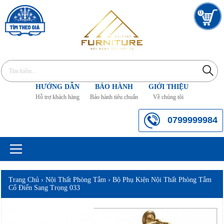
0
HƯỚNG DẪN
BẢO HÀNH
GIỚI THIỆU
Hỗ trợ khách hàng
Bảo hành tiêu chuẩn
Về chúng tôi
0799999984
Trang Chủ
›
Nội Thất Phòng Tắm
›
Bộ Phụ Kiện Nội Thất Phòng Tắm
Cổ Điển Sang Trọng 033