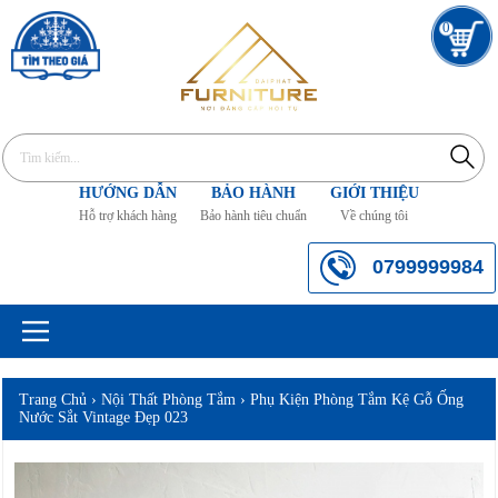
0
HƯỚNG DẪN
BẢO HÀNH
GIỚI THIỆU
Hỗ trợ khách hàng
Bảo hành tiêu chuẩn
Về chúng tôi
0799999984
Trang Chủ
›
Nội Thất Phòng Tắm
›
Phụ Kiện Phòng Tắm Kệ Gỗ Ống
Nước Sắt Vintage Đẹp 023