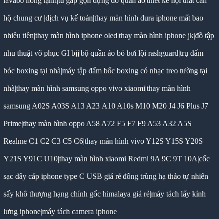
lavabo nóng lạnh
|
tủ gấp gọn đựng đồ quần áo
|
thiết kế nội thất căn
hộ chung cư
|
dịch vụ kế toán
|
thay màn hình dura iphone mất bao
nhiêu tiền
|
thay màn hình iphone oled
|
thay màn hình iphone jk
|
đồ tập
nhu thuật võ phục GI bjj
|
bộ quần áo bó bơi lội rashguard
|
trụ đấm
bóc boxing tại nhà
|
máy tập đấm bốc boxing có nhạc treo tường tại
nhà
|
thay màn hình samsung oppo vivo xiaomi
|
thay màn hình
samsung A02S A03S A13 A23 A10 A10s M10 M20 J4 J6 Plus J7
Prime
|
thay màn hình oppo A58 A72 F5 F7 F9 A53 A32 A5S
Realme C1 C2 C3 C5 C6
|
thay màn hình vivo Y12S Y15S Y20S
Y21S Y91C U10
|
thay màn hình xiaomi Redmi 9A 9C 9T 10A
|
cốc
sạc dây cáp iphone type C USB giá rẻ
|
đông trùng hạ thảo tự nhiên
sấy khô thượng hạng chính gốc himalaya giá rẻ
|
máy tách lấy kính
lưng iphone
|
máy tách camera iphone