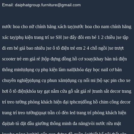
Email: daiphatgroup.furniture@gmail.com
nước hoa cho nữ chính hãng xách tay
|
nước hoa cho nam chính hãng
xác tay
|
phụ kiện trang trí xe SH
|
xe đẩy đôi em bé 1 2 chiều
|
xe tập
đi em bé giá bao nhiêu
|
xe ô tô điện trẻ em 2 4 chỗ ngồi
|
xe trượt
scooter trẻ em giá rẻ
|
hộp đựng đồng hồ cơ xoay
|
khay bàn trà điện
thông minh
|
dụng cụ phụ kiện làm nail
|
khóa dạy học nail cơ bản
chuyên nghiệp
|
dụng cụ phun xăm
|
dụng cụ nối mi
|
bộ sạc pin cho xe
hơi ô tô điện
|
khóa tay gạt nắm cửa gỗ sắt giá rẻ
|
tranh sắt decor trang
trí treo tường phòng khách hiện đại tphcm
|
đồng hồ chim công decor
trang trí treo tường
|
quạt trần có đèn led trang trí phòng khách hiện
đại
|
tab tủ đặt đầu giường thông minh đa năng
|
vòi nước rửa mặt