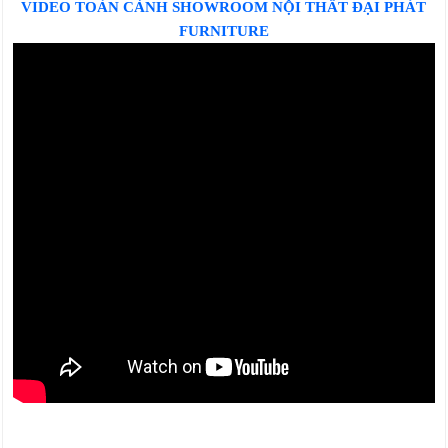
VIDEO TOÀN CẢNH SHOWROOM NỘI THẤT ĐẠI PHÁT
FURNITURE