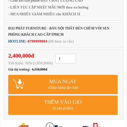
- Cam kết sản phẩm ĐẠT CHẤT LƯỢNG CAO
- LIÊN TỤC CẬP NHẬT MẪU MỚI theo xu hướng
- MUA NHIỀU GIẢM NHIỀU cho KHÁCH SỈ
ĐẠI PHÁT FURNITURE - BÁN NỘI THẤT ĐÈN CHÙM VÒI SEN
PHÒNG KHÁCH CAO CẤP TPHCM
HOTLINE:
0799999984
(Để được tư vấn)
2,400,000đ
Tiết kiệm:
30
% (1,850,000đ)
Giá thị trường:
4,250,000đ
MUA NGAY
(Giao hàng tận nơi)
THÊM VÀO GIỎ
(0 sản phẩm)