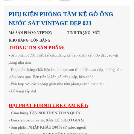
PHỤ KIỆN PHÒNG TẮM KỆ GỖ ỐNG
NƯỚC SẮT VINTAGE ĐẸP 023
MÃ SẢN PHẨM: NTPT023
TÌNH TRẠNG: MỚI
KHO HÀNG: CÒN HÀNG
THÔNG TIN SẢN PHẨM:
- Sản phẩm được thiết kế kiểu dáng kệ treo khăn kết hợp đặt các vật
dụng nhà tắm
- Được làm bằng chất liệu inox được sơn tĩnh điện cao cấp, chống bào
mòn hiệu quả. Bên trên là lớp gỗ cứng cáp, bền chắc
- Phù hợp với các không gian nhà tắm phong cách hiện đại
- Dễ dàng lắp đặt
ĐẠI PHÁT FURNITURE CAM KẾT:
- Giao hàng TẬN NƠI TRÊN TOÀN QUỐC
- Giá siêu cạnh tranh, BÁN LẺ THEO GIÁ SỈ
- Sản phẩm NHẬP KHẨU 100% từ nước ngoài