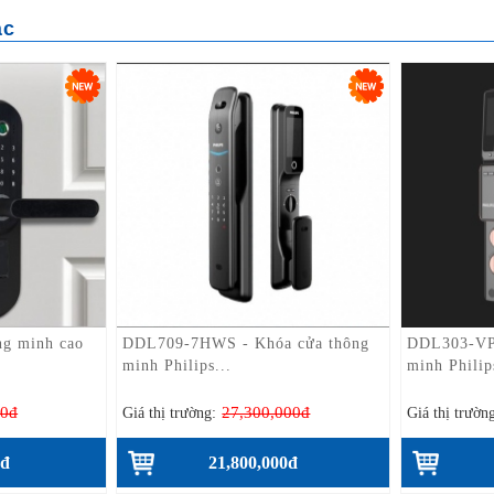
ng minh cao
DDL709-7HWS - Khóa cửa thông
DDL303-VP 
minh Philips...
minh Philip
00đ
27,300,000đ
Giá thị trường:
Giá thị trườn
0đ
21,800,000đ