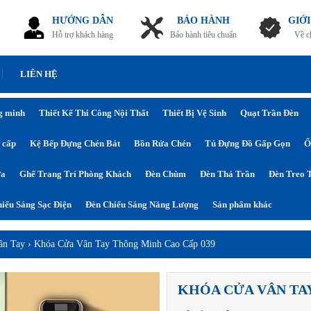
HƯỚNG DẪN
BẢO HÀNH
GIỚI
Hỗ trợ khách hàng
Bảo hành tiêu chuẩn
Về c
LIÊN HỆ
g minh
Thiết Kế Thi Công Nội Thất
Thiết Bị Vệ Sinh
Quạt Trần Đèn
 cấp
Kệ Bếp Đựng Chén Bát
Bồn Rửa Chén
Tủ Đựng Đồ Gấp Gọn
Ổ
ửa
Ghế Trang Trí Phòng Khách
Đèn Chùm
Đèn Thả Trần
Đèn Treo 
iếu Sáng Sạc Điện
Đèn Chiếu Sáng Năng Lượng
Sản phẩm khác
ân Tay
›
Khóa Cửa Vân Tay Thông Minh Cao Cấp 039
KHÓA CỬA VÂN TA