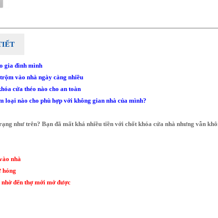
TIẾT
o gia đình mình
g trộm vào nhà ngày càng nhiều
khóa cửa théo nào cho an toàn
ìm loại nào cho phù hợp với không gian nhà của mình?
rạng như trên? Bạn đã mất khá nhiều tiền với chốt khóa cửa nhà nhưng vẫn khôn
 vào nhà
ư hỏng
i nhờ đến thợ mới mở được