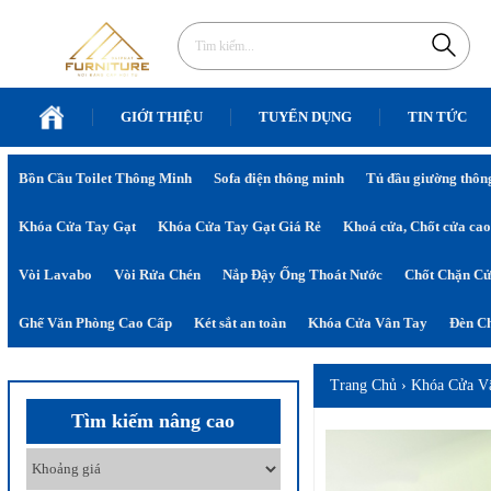
GIỚI THIỆU
TUYỂN DỤNG
TIN TỨC
Bồn Cầu Toilet Thông Minh
Sofa điện thông minh
Tủ đầu giường thôn
Khóa Cửa Tay Gạt
Khóa Cửa Tay Gạt Giá Rẻ
Khoá cửa, Chốt cửa cao
Vòi Lavabo
Vòi Rửa Chén
Nắp Đậy Ống Thoát Nước
Chốt Chặn C
Ghế Văn Phòng Cao Cấp
Két sắt an toàn
Khóa Cửa Vân Tay
Đèn Ch
Trang Chủ
›
Khóa Cửa V
Tìm kiếm nâng cao