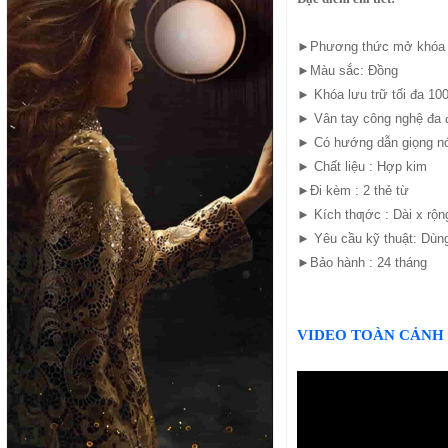
►Phương thức mở khóa : 
►Màu sắc: Đồng
► Khóa lưu trữ tối đa 100
► Vân tay công nghệ đa 
► Có hướng dẫn giọng nó
► Chất liệu : Hợp kim
►Đi kèm : 2 thẻ từ
► Kích thƣớc : Dài x rộn
► Yêu cầu kỹ thuật: Dùng
►Bảo hành : 24 tháng
VIDEO TOÀN CẢNH