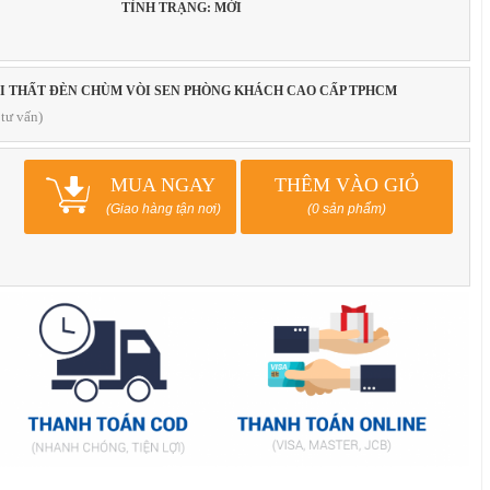
TÌNH TRẠNG: MỚI
ỘI THẤT ĐÈN CHÙM VÒI SEN PHÒNG KHÁCH CAO CẤP TPHCM
tư vấn)
MUA NGAY
THÊM VÀO GIỎ
(Giao hàng tận nơi)
(0 sản phẩm)