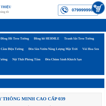
0
 THIỆU
0799999984
húng tôi
Đồng Hồ Treo Tường
Đồng hồ HERMLE
Tranh Sắt Treo Tường
 Cắm Điện Tường
Đèn Sân Vườn Năng Lượng Mặt Trời
Vòi Hoa Sen
Tường
Nội Thất Phòng Tắm
Đèn Chùm Sảnh Khách Sạn
Y THÔNG MINH CAO CẤP 039