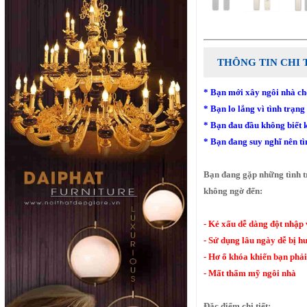
THÔNG TIN CHI 
* Bạn mới xây ngôi nhà ch
* Bạn lo lắng vì tình trạn
* Bạn đau đầu không biết 
* Bạn đang suy nghĩ nên t
Bạn đang gặp những tình t
không ngờ đến:
- Kẻ xấu dễ dàng đột nhập
- Sử dụng lâu ngày dễ bị h
- Hơ ổ khóa khiến bạn phả
- Mất thẩm mỹ ngôi nhà
Đặc điểm chi tiết: