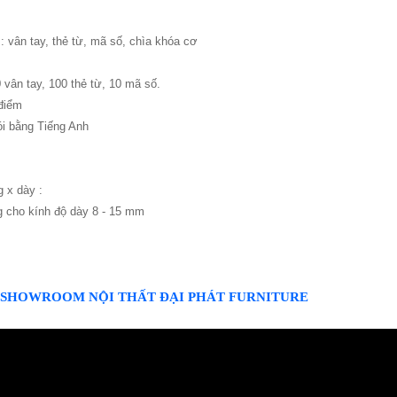
vân tay, thẻ từ, mã số, chìa khóa cơ
 vân tay, 100 thẻ từ, 10 mã số.
điểm
i bằng Tiếng Anh
g x dày :
 cho kính độ dày 8 - 15 mm
 SHOWROOM NỘI THẤT ĐẠI PHÁT FURNITURE