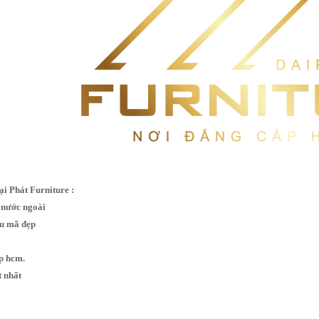
ại Phát Furniture :
 nước ngoài
ẫu mã đẹp
tp hcm.
t nhất