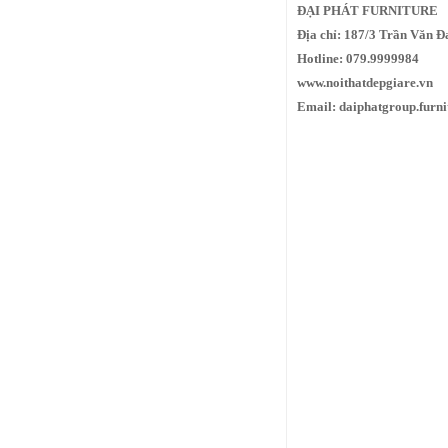
ĐẠI PHÁT FURNITURE
Địa chỉ: 187/3 Trần Văn 
Hotline: 079.9999984
www.noithatdepgiare.vn
Email: daiphatgroup.furn