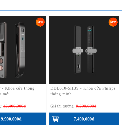
- Khóa cửa thông
DDL610-5HBS - Khóa cửa Philips
s mở...
thông minh...
12,400,000đ
9,200,000đ
g:
Giá thị trường:
9,900,000đ
7,400,000đ