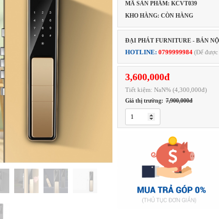
MÃ SẢN PHẨM: KCVT039
KHO HÀNG: CÒN HÀNG
ĐẠI PHÁT FURNITURE - BÁN N
HOTLINE:
0799999984
(Để được 
3,600,000đ
Tiết kiệm:
NaN
% (4,300,000đ)
Giá thị trường:
7,900,000đ