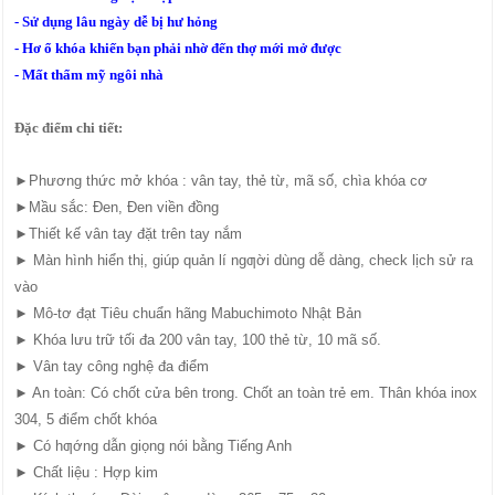
- Sử dụng lâu ngày dễ bị hư hỏng
- Hơ ổ khóa khiến bạn phải nhờ đến thợ mới mở được
- Mất thẩm mỹ ngôi nhà
Đặc điểm chi tiết:
►Phương thức mở khóa : vân tay, thẻ từ, mã số, chìa khóa cơ
►Mầu sắc: Đen, Đen viền đồng
►Thiết kế vân tay đặt trên tay nắm
► Màn hình hiển thị, giúp quản lí ngƣời dùng dễ dàng, check lịch sử ra
vào
► Mô-tơ đạt Tiêu chuẩn hãng Mabuchimoto Nhật Bản
► Khóa lưu trữ tối đa 200 vân tay, 100 thẻ từ, 10 mã số.
► Vân tay công nghệ đa điểm
► An toàn: Có chốt cửa bên trong. Chốt an toàn trẻ em. Thân khóa inox
304, 5 điểm chốt khóa
► Có hƣớng dẫn giọng nói bằng Tiếng Anh
► Chất liệu : Hợp kim