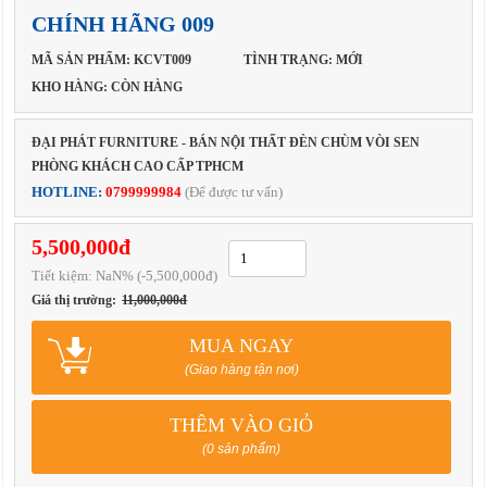
CHÍNH HÃNG 009
MÃ SẢN PHẨM: KCVT009
TÌNH TRẠNG: MỚI
KHO HÀNG: CÒN HÀNG
ĐẠI PHÁT FURNITURE - BÁN NỘI THẤT ĐÈN CHÙM VÒI SEN
PHÒNG KHÁCH CAO CẤP TPHCM
HOTLINE:
0799999984
(Để được tư vấn)
5,500,000đ
Tiết kiệm:
NaN
% (-5,500,000đ)
Giá thị trường:
11,000,000đ
MUA NGAY
(Giao hàng tận nơi)
THÊM VÀO GIỎ
(0 sản phẩm)