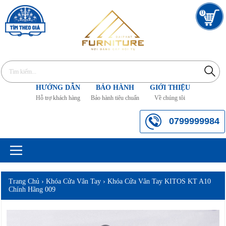
0
HƯỚNG DẪN
BẢO HÀNH
GIỚI THIỆU
Hỗ trợ khách hàng
Bảo hành tiêu chuẩn
Về chúng tôi
0799999984
Trang Chủ
›
Khóa Cửa Vân Tay
›
Khóa Cửa Vân Tay KITOS KT A10
Chính Hãng 009