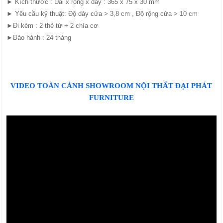
► Kích thước : Dài x rộng x dày : 365 x 75 x 30 mm
► Yêu cầu kỹ thuật: Độ dày cửa > 3,8 cm , Độ rộng cửa > 10 cm
►Đi kèm : 2 thẻ từ + 2 chìa cơ
►Bảo hành : 24 tháng
VIDEO TOÀN CẢNH SHOWROOM NỘI THẤT ĐẠI PHÁT
FURNITURE