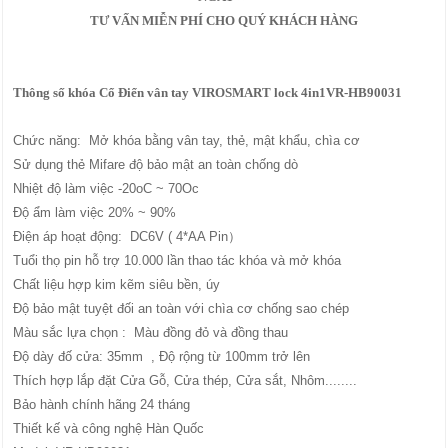
TƯ VẤN MIỄN PHÍ CHO QUÝ KHÁCH HÀNG
Thông số khóa Cổ Điển vân tay VIROSMART lock 4in1VR-HB90031
Chức năng: Mở khóa bằng vân tay, thẻ, mật khẩu, chìa cơ
Sử dụng thẻ Mifare độ bảo mật an toàn chống dò
Nhiệt độ làm việc -20oC ~ 70Oc
Độ ẩm làm việc 20% ~ 90%
Điện áp hoạt động: DC6V ( 4*AA Pin）
Tuổi thọ pin hỗ trợ 10.000 lần thao tác khóa và mở khóa
Chất liệu hợp kim kẽm siêu bền, úy
Độ bảo mật tuyệt đối an toàn với chìa cơ chống sao chép
Màu sắc lựa chọn : Màu đồng đỏ và đồng thau
Độ dày đố cửa: 35mm , Độ rộng từ 100mm trở lên
Thích hợp lắp đặt Cửa Gỗ, Cửa thép, Cửa sắt, Nhôm........
Bảo hành chính hãng 24 tháng
Thiết kế và công nghệ Hàn Quốc