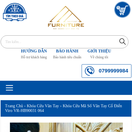
0
HƯỚNG DẪN
BẢO HÀNH
GIỚI THIỆU
Hỗ trợ khách hàng
Bảo hành tiêu chuẩn
Về chúng tôi
0799999984
Trang Chủ
›
Khóa Cửa Vân Tay
›
Khóa Cửa Mã Số Vân Tay Cổ Điển
Viro VR-HB90031 064