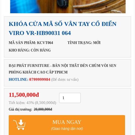
KHÓA CỬA MÃ SỐ VÂN TAY CỔ ĐIỂN
VIRO VR-HB90031 064
MÃ SẢN PHẨM: KCVT064
TÌNH TRẠNG: MỚI
KHO HÀNG: CÒN HÀNG
ĐẠI PHÁT FURNITURE - BÁN NỘI THẤT ĐÈN CHÙM VÒI SEN
PHÒNG KHÁCH CAO CẤP TPHCM
HOTLINE:
0799999984
(Để được tư vấn)
11,500,000đ
Tiết kiệm:
43
% (8,500,000đ)
Giá thị trường:
20,000,000đ
MUA NGAY
(Giao hàng tận nơi)