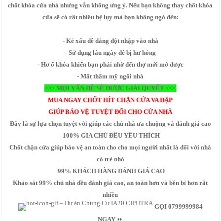
chốt khóa cửa nhà nhưng vẫn không ưng ý. Nếu bạn không thay chốt khóa
cửa sẽ có rất nhiều hệ lụy mà bạn không ngờ đến:
- Kẻ xấu dễ dàng đột nhập vào nhà
- Sử dụng lâu ngày dễ bị hư hỏng
- Hơ ổ khóa khiến bạn phải nhờ đến thợ mới mở được
- Mất thẩm mỹ ngôi nhà
>>> MỌI VẤN ĐỀ SẼ ĐƯỢC GIẢI QUYẾT <<<
MUA NGAY CHỐT HÍT CHẶN CỬA VA ĐẬP
GIÚP BẢO VỆ TUYỆT ĐỐI CHO CỬA NHÀ
Đây là sự lựa chọn tuyệt vời giúp các chủ nhà ưa chuộng và đánh giá cao
100% GIA CHỦ ĐỀU YÊU THÍCH
Chốt chặn cửa giúp bảo vệ an toàn cho cho mọi người nhất là đối với nhà
có trẻ nhỏ
99% KHÁCH HÀNG ĐÁNH GIÁ CAO
Khảo sát 99% chủ nhà đều đánh giá cao, an toàn hơn và bền bỉ hơn rất
nhiều
GỌI 0799999984
NGAY
⏩