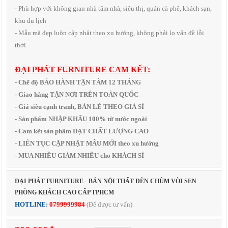
- Phù hợp với không gian nhà tắm nhà, siêu thị, quán cà phê, khách sạn,
khu du lịch
- Mẫu mã đẹp luôn cập nhật theo xu hướng, không phải lo vấn đề lỗi
thời.
ĐẠI PHÁT FURNITURE CAM KẾT:
- Chế độ BẢO HÀNH TẬN TÂM 12 THÁNG
- Giao hàng TẬN NƠI TRÊN TOÀN QUỐC
- Giá siêu cạnh tranh, BÁN LẺ THEO GIÁ SỈ
- Sản phẩm NHẬP KHẨU 100% từ nước ngoài
- Cam kết sản phẩm ĐẠT CHẤT LƯỢNG CAO
- LIÊN TỤC CẬP NHẬT MẪU MỚI theo xu hướng
- MUA NHIỀU GIẢM NHIỀU cho KHÁCH SỈ
ĐẠI PHÁT FURNITURE - BÁN NỘI THẤT ĐÈN CHÙM VÒI SEN
PHÒNG KHÁCH CAO CẤP TPHCM
HOTLINE:
0799999984
(Để được tư vấn)