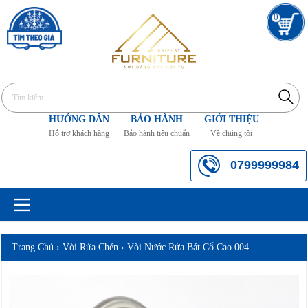
0
HƯỚNG DẪN
BẢO HÀNH
GIỚI THIỆU
Hỗ trợ khách hàng
Bảo hành tiêu chuẩn
Về chúng tôi
0799999984
Trang Chủ
›
Vòi Rửa Chén
›
Vòi Nước Rửa Bát Cổ Cao 004