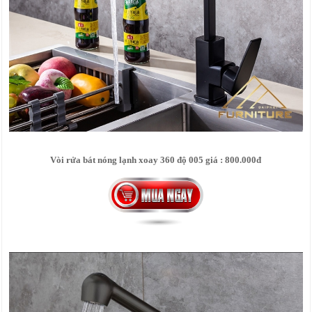
Vòi rửa bát nóng lạnh xoay 360 độ 005 giá : 800.000đ