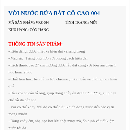
VÒI NƯỚC RỬA BÁT CỔ CAO 004
MÃ SẢN PHẨM: VRC004
TÌNH TRẠNG: MỚI
KHO HÀNG: CÒN HÀNG
THÔNG TIN SẢN PHẨM:
- Kiểu dáng: được thiết kế hiện đại và sang trọng
- Màu sắc: Trắng phù hợp với phong cách hiện đại
- Kích thước cao 27 cm thường được lắp đặt cùng với bồn rửa chén 1
hộc hoặc 2 hộc
- Chất liệu Inox bền bỉ mạ lớp chrome , niken bảo vệ chống mòn hiệu
quả
- Đầu vòi có cấu tố ong, giúp dòng chảy ổn định lưu lượng, giúp hạn
chế tối đa bắn tóe
- Vòi có thể xoay 360 độ có thể điều khiển dòng nước đến các vị trí
mong muốn
- Dòng chảy êm, nhẹ, tạo bọt khí thật mượt mà, ổn định và tiết kiệm
nước tối đa.