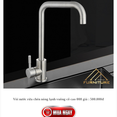
Vòi nước rửa chén nóng lạnh vuông cổ cao 008 giá : 500.000đ