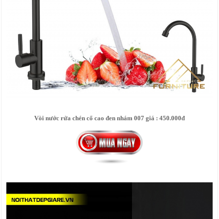
Vòi nước rửa chén cổ cao đen nhám 007 giá : 450.000đ