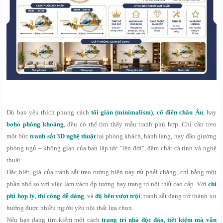
Dù bạn yêu thích phong cách
tối giản (minimalism)
,
cổ điển châu Âu
, hay
boho phóng khoáng
, đều có thể tìm thấy mẫu tranh phù hợp. Chỉ cần treo
một bức
tranh sắt 3D nghệ thuật
tại phòng khách, hành lang, hay đầu giường
phòng ngủ – không gian của bạn lập tức "lên đời", đậm chất cá tính và nghệ
thuật.
Đặc biệt, giá của tranh sắt treo tường hiện nay rất phải chăng, chỉ bằng một
phần nhỏ so với việc làm vách ốp tường hay trang trí nội thất cao cấp. Với
c
hi
phí hợp lý
,
thi công dễ dàng
, và
độ bền vượt trội
, tranh sắt đang trở thành xu
hướng được nhiều người yêu nội thất lựa chọn.
Nếu bạn đang tìm kiếm một cách
trang trí nhà độc đáo, tiết kiệm mà vẫn