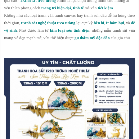
quá cao?
Tranh sắt treo tường
chính là lựa chọn thông minh cho những ai
yêu thích phong cách
trang trí hiện đại
,
tinh tế
mà vẫn
tiết kiệm
.
Không như các loại tranh vải, tranh canvas hay tranh sơn dầu dễ hư hỏng theo
thời gian,
tranh sắt nghệ thuật treo tường
lại cực kỳ
bền bỉ
,
ít bám bụi
, và
dễ
vệ sinh
. Nhờ được làm từ
kim loại sơn tĩnh điện
, những mẫu tranh sắt vừa
mang vẻ đẹp mạnh mẽ, vừa thể hiện được
gu thẩm mỹ độc đáo
của gia chủ.