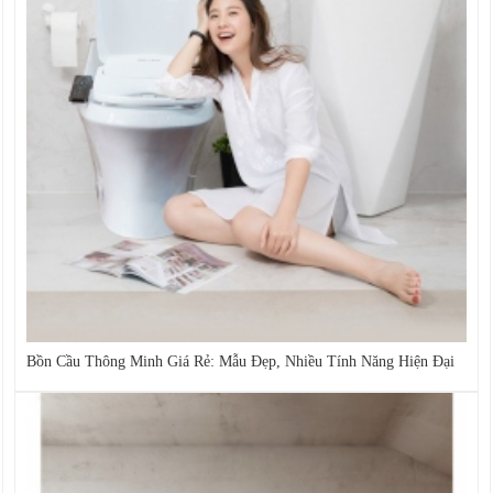
Bồn Cầu Thông Minh Giá Rẻ: Mẫu Đẹp, Nhiều Tính Năng Hiện Đại