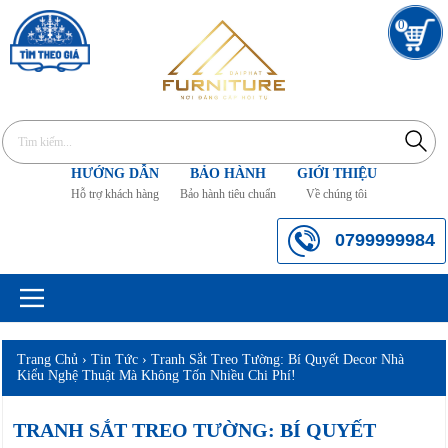
0
HƯỚNG DẪN
BẢO HÀNH
GIỚI THIỆU
Hỗ trợ khách hàng
Bảo hành tiêu chuẩn
Về chúng tôi
0799999984
Trang Chủ
›
Tin Tức
›
Tranh Sắt Treo Tường: Bí Quyết Decor Nhà
Kiểu Nghệ Thuật Mà Không Tốn Nhiều Chi Phí!
TRANH SẮT TREO TƯỜNG: BÍ QUYẾT