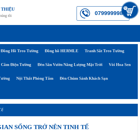
0
 THIỆU
0799999984
húng tôi
Đồng Hồ Treo Tường
Đồng hồ HERMLE
Tranh Sắt Treo Tường
 Cắm Điện Tường
Đèn Sân Vườn Năng Lượng Mặt Trời
Vòi Hoa Sen
Tường
Nội Thất Phòng Tắm
Đèn Chùm Sảnh Khách Sạn
Tế
IAN SỐNG TRỞ NÊN TINH TẾ