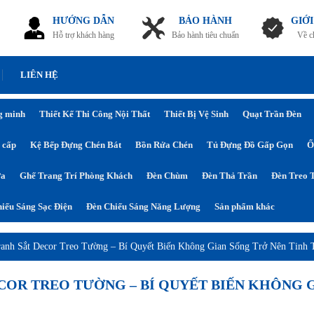
HƯỚNG DẪN
BẢO HÀNH
GIỚI
Hỗ trợ khách hàng
Bảo hành tiêu chuẩn
Về c
LIÊN HỆ
g minh
Thiết Kế Thi Công Nội Thất
Thiết Bị Vệ Sinh
Quạt Trần Đèn
 cấp
Kệ Bếp Đựng Chén Bát
Bồn Rửa Chén
Tủ Đựng Đồ Gấp Gọn
Ổ
ửa
Ghế Trang Trí Phòng Khách
Đèn Chùm
Đèn Thả Trần
Đèn Treo 
iếu Sáng Sạc Điện
Đèn Chiếu Sáng Năng Lượng
Sản phẩm khác
anh Sắt Decor Treo Tường – Bí Quyết Biến Không Gian Sống Trở Nên Tinh 
COR TREO TƯỜNG – BÍ QUYẾT BIẾN KHÔNG G