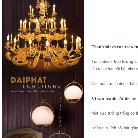
Tranh sắt decor treo t
Tranh decor treo tường là
là xu hướng nổi bật nhờ v
Các mẫu tranh decor bằng
Vì sao tranh sắt decor
Một bức tường trống có t
Những lợi ích nổi bật gồm