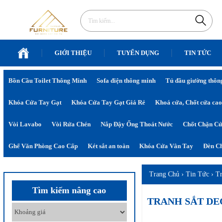
GIỚI THIỆU
TUYỂN DỤNG
TIN TỨC
Bồn Cầu Toilet Thông Minh
Sofa điện thông minh
Tủ đầu giường thôn
Khóa Cửa Tay Gạt
Khóa Cửa Tay Gạt Giá Rẻ
Khoá cửa, Chốt cửa cao
Vòi Lavabo
Vòi Rửa Chén
Nắp Đậy Ống Thoát Nước
Chốt Chặn C
Ghế Văn Phòng Cao Cấp
Két sắt an toàn
Khóa Cửa Vân Tay
Đèn Ch
Trang Chủ
›
Tin Tức
›
Tr
Tìm kiếm nâng cao
TRANH SẮT DE