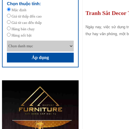
Chọn thuộc tính:
Mặc định
Tranh Sắt Decor 
Giá từ thấp đến cao
Giá từ cao đến thấp
Ngày nay, việc sử dụng tr
Hàng bán chạy
thự hay văn phòng, một b
Hàng nổi bật
Áp dụng