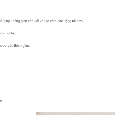
 sẽ giúp không gian cân đối và tạo cảm giác rộng rãi hơn.
or nổi bật
được yêu thích gồm:
ấm.