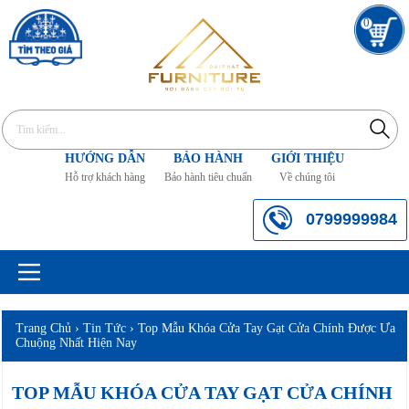
0
HƯỚNG DẪN
BẢO HÀNH
GIỚI THIỆU
Hỗ trợ khách hàng
Bảo hành tiêu chuẩn
Về chúng tôi
0799999984
Trang Chủ
›
Tin Tức
›
Top Mẫu Khóa Cửa Tay Gạt Cửa Chính Được Ưa
Chuộng Nhất Hiện Nay
TOP MẪU KHÓA CỬA TAY GẠT CỬA CHÍNH