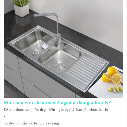
Mua bồn rửa chén inox 2 ngăn ở đâu giá hợp lý?
Để mua được sản phẩm
đẹp – bền – giá hợp lý
, bạn nên chọn địa chỉ:
Có đầy đủ mẫu mã, bảng giá rõ ràng