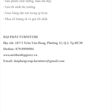
- Sản phẩm chất lượng, mẫu mã đẹp
- Giá tốt nhất thị trường.
- Giao hàng tận nơi trong tp hcm.
- Mua số lượng sẽ có giá tốt nhất
ĐẠI PHÁT FURNITURE
Địa chỉ: 187/3 Trần Văn Đang, Phường 11, Q.3, Tp.HCM
Hotline: 079.9999984
www.noithatdepgiare.vn
Email: daiphatgroup.furniture@gmail.com