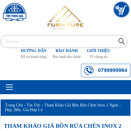
0
HƯỚNG DẪN
BẢO HÀNH
GIỚI THIỆU
Hỗ trợ khách hàng
Bảo hành tiêu chuẩn
Về chúng tôi
0799999984
Trang Chủ
›
Tin Tức
›
Tham Khảo Giá Bồn Rửa Chén Inox 2 Ngăn –
Đẹp, Bền, Giá Hợp Lý
THAM KHẢO GIÁ BỒN RỬA CHÉN INOX 2