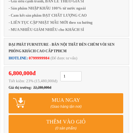
- Giá siêu cạnh tranh, BÁN LẺ THEO GIÁ SỈ
- Sản phẩm NHẬP KHẨU 100% từ nước ngoài
- Cam kết sản phẩm ĐẠT CHẤT LƯỢNG CAO
- LIÊN TỤC CẬP NHẬT MẪU MỚI theo xu hướng
- MUA NHIỀU GIẢM NHIỀU cho KHÁCH SỈ
ĐẠI PHÁT FURNITURE - BÁN NỘI THẤT ĐÈN CHÙM VÒI SEN
PHÒNG KHÁCH CAO CẤP TPHCM
HOTLINE:
0799999984
(Để được tư vấn)
6,800,000đ
Tiết kiệm:
23
% (15,480,000đ)
Giá thị trường:
22,280,000đ
MUA NGAY
(Giao hàng tận nơi)
THÊM VÀO GIỎ
(0 sản phẩm)