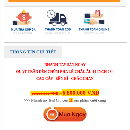
THÔNG TIN CHI TIẾT
NHANH TAY SĂN NGAY
QUẠT TRẦN ĐÈN CHÙM PHA LÊ CHÂU ÂU 44 INCH 034
CAO CẤP - BỀN BỈ - CHẮC CHẮN
6.800.000 VNĐ
(
22.280.000 VNĐ
) -
>>> Nhanh tay lên! Chỉ còn
11
sản phẩm cuối cùng