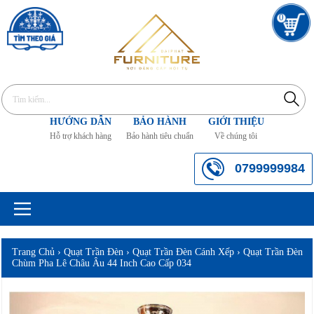
0
HƯỚNG DẪN
BẢO HÀNH
GIỚI THIỆU
Hỗ trợ khách hàng
Bảo hành tiêu chuẩn
Về chúng tôi
0799999984
Trang Chủ
›
Quạt Trần Đèn
›
Quạt Trần Đèn Cánh Xếp
›
Quạt Trần Đèn
Chùm Pha Lê Châu Âu 44 Inch Cao Cấp 034