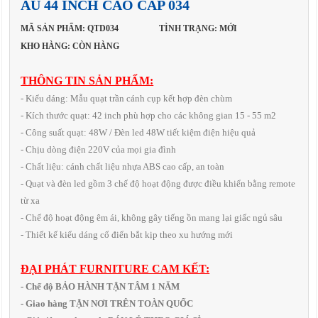
ÂU 44 INCH CAO CẤP 034
MÃ SẢN PHẨM: QTD034
TÌNH TRẠNG: MỚI
KHO HÀNG: CÒN HÀNG
THÔNG TIN SẢN PHẨM:
- Kiểu dáng: Mẫu quạt trần cánh cụp kết hợp đèn chùm
- Kích thước quạt: 42 inch phù hợp cho các không gian 15 - 55 m2
- Công suất quạt: 48W / Đèn led 48W tiết kiệm điện hiệu quả
- Chịu dòng điện 220V của mọi gia đình
- Chất liệu: cánh chất liệu nhựa ABS cao cấp, an toàn
- Quạt và đèn led gồm 3 chế độ hoạt động được điều khiển bằng remote
từ xa
- Chế độ hoạt động êm ái, không gây tiếng ồn mang lại giấc ngủ sâu
- Thiết kế kiểu dáng cổ điển bắt kịp theo xu hướng mới
ĐẠI PHÁT FURNITURE CAM KẾT:
- Chế độ BẢO HÀNH TẬN TÂM 1 NĂM
- Giao hàng TẬN NƠI TRÊN TOÀN QUỐC