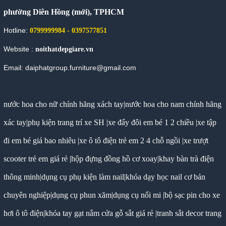
phường Diên Hồng (mới), TPHCM
Hotline:
0799999984 - 0397577851
Website :
noithatdepgiare.vn
Email: daiphatgroup.furniture@gmail.com
nước hoa cho nữ chính hãng xách tay
|
nước hoa cho nam chính hãng
xác tay
|
phụ kiện trang trí xe SH
|
xe đẩy đôi em bé 1 2 chiều
|
xe tập
đi em bé giá bao nhiêu
|
xe ô tô điện trẻ em 2 4 chỗ ngồi
|
xe trượt
scooter trẻ em giá rẻ
|
hộp đựng đồng hồ cơ xoay
|
khay bàn trà điện
thông minh
|
dụng cụ phụ kiện làm nail
|
khóa dạy học nail cơ bản
chuyên nghiệp
|
dụng cụ phun xăm
|
dụng cụ nối mi
|
bộ sạc pin cho xe
hơi ô tô điện
|
khóa tay gạt nắm cửa gỗ sắt giá rẻ
|
tranh sắt decor trang