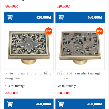
860,000đ
820,000đ
430,000đ
460,000đ
Phễu thu sàn chống hôi bằng
Phễu thoát sàn nhà tắm ngăn
đồng bền...
mùi cao...
Giá thị trường:
Giá thị trường:
820,000đ
920,000đ
460,000đ
460,000đ