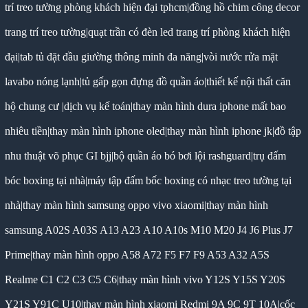
trí treo tường phòng khách hiện đại tphcm
|
đồng hồ chim công decor
trang trí treo tường
|
quạt trần có đèn led trang trí phòng khách hiện
đại
|
tab tủ đặt đầu giường thông minh đa năng
|
vòi nước rửa mặt
lavabo nóng lạnh
|
tủ gấp gọn đựng đồ quần áo
|
thiết kế nội thất căn
hộ chung cư
|
dịch vụ kế toán
|
thay màn hình dura iphone mất bao
nhiêu tiền
|
thay màn hình iphone oled
|
thay màn hình iphone jk
|
đồ tập
nhu thuật võ phục GI bjj
|
bộ quần áo bó bơi lội rashguard
|
trụ đấm
bóc boxing tại nhà
|
máy tập đấm bốc boxing có nhạc treo tường tại
nhà
|
thay màn hình samsung oppo vivo xiaomi
|
thay màn hình
samsung A02S A03S A13 A23 A10 A10s M10 M20 J4 J6 Plus J7
Prime
|
thay màn hình oppo A58 A72 F5 F7 F9 A53 A32 A5S
Realme C1 C2 C3 C5 C6
|
thay màn hình vivo Y12S Y15S Y20S
Y21S Y91C U10
|
thay màn hình xiaomi Redmi 9A 9C 9T 10A
|
cốc