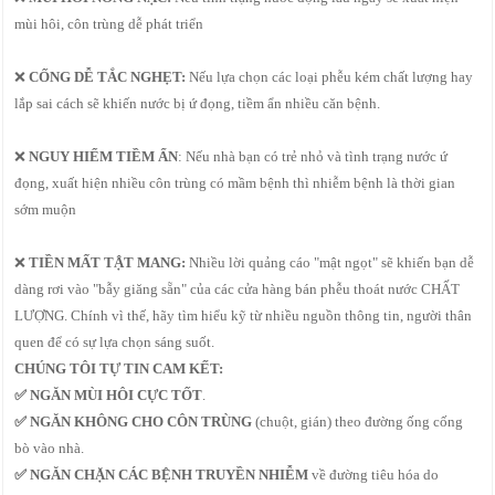
mùi hôi, côn trùng dễ phát triển
❌
CỐNG DỄ TẮC NGHẸT:
Nếu lựa chọn các loại phễu kém chất lượng hay
lắp sai cách sẽ khiến nước bị ứ đọng, tiềm ẩn nhiều căn bệnh.
❌
NGUY HIỂM TIỀM ẨN
: Nếu nhà bạn có trẻ nhỏ và tình trạng nước ứ
đọng, xuất hiện nhiều côn trùng có mầm bệnh thì nhiễm bệnh là thời gian
sớm muộn
❌
TIỀN MẤT TẬT MANG:
Nhiều lời quảng cáo "mật ngọt" sẽ khiến bạn dễ
dàng rơi vào "bẫy giăng sẵn" của các cửa hàng bán phễu thoát nước CHẤT
LƯỢNG. Chính vì thế, hãy tìm hiểu kỹ từ nhiều nguồn thông tin, người thân
quen để có sự lựa chọn sáng suốt.
CHÚNG TÔI TỰ TIN CAM KẾT:
✅ NGĂN MÙI HÔI CỰC TỐT
.
✅
NGĂN KHÔNG CHO CÔN TRÙNG
(chuột, gián) theo đường ống cống
bò vào nhà.
✅ NGĂN CHẶN CÁC BỆNH TRUYỀN NHIỄM
về đường tiêu hóa do