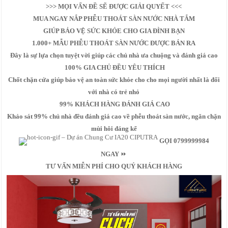
>>> MỌI VẤN ĐỀ SẼ ĐƯỢC GIẢI QUYẾT <<<
MUA NGAY NẮP PHỄU THOÁT SÀN NƯỚC NHÀ TẮM
GIÚP BẢO VỆ SỨC KHỎE CHO GIA ĐÌNH BẠN
1.000+ MẪU PHỄU THOÁT SÀN NƯỚC ĐƯỢC BÁN RA
Đây là sự lựa chọn tuyệt vời giúp các chủ nhà ưa chuộng và đánh giá cao
100% GIA CHỦ ĐỀU YÊU THÍCH
Chốt chặn cửa giúp bảo vệ an toàn sức khỏe cho cho mọi người nhất là đối
với nhà có trẻ nhỏ
99% KHÁCH HÀNG ĐÁNH GIÁ CAO
Khảo sát 99% chủ nhà đều đánh giá cao về phễu thoát sàn nước, ngăn chặn
mùi hôi đáng kể
GỌI 0799999984
NGAY
⏩
TƯ VẤN MIỄN PHÍ CHO QUÝ KHÁCH HÀNG