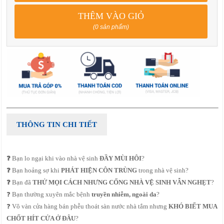
THÊM VÀO GIỎ
(0 sản phẩm)
THÔNG TIN CHI TIẾT
❓
Bạn lo ngại khi vào nhà vệ sinh
ĐẦY MÙI HÔI
?
❓
Bạn hoảng sợ khi
PHÁT HIỆN CÔN TRÙNG
trong nhà vệ sinh?
❓
Bạn đã
THỬ MỌI CÁCH NHƯNG CỐNG NHÀ VỆ SINH VẪN NGHẸT
?
❓ Bạn thường xuyên mắc bệnh
truyền nhiễm, ngoài da
?
❓ Vô vàn cửa hàng bán phễu thoát sàn nước nhà tắm nhưng
KHÓ BIẾT MUA
CHỐT HÍT CỬA Ở ĐÂU
?