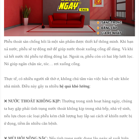
Phễu thoát sàn chống hôi là một sản phẩm được thiết kế thông minh. Khi bạn
xả nước, phễu sẽ tự động mở để giúp nước thoát xuống cống dễ dàng. Và khi
xả hết nước thì phễu tự động đóng lại. Ngoài ra, phễu còn có hai lớp lưới lọc.
Nó giúp ngăn chặn rác, tóc… rơi xuống cống.
Thực tế, có nhiều người rất thờ ơ, không chú tâm vào việc bảo vệ sức khỏe
nhà mình. Điều này gây ra nhiều
hệ quả khó lường
:
❌
NƯỚC THOÁT KHÔNG KỊP:
Thường trong sinh hoạt hàng ngày, chúng
ta hay gặp phải tình trạng nước thoát không kịp trong nhà bếp, nhà vệ sinh,
nếu lựa chọn các loại phễu kém chất lượng hay lắp sai cách sẽ khiến nước bị
ứ đọng, tiềm ẩn nhiều căn bệnh.
❌
MÙI HÔI NỒNG NẶC:
Nếu tình trạng nước đọng lâu ngày sẽ xuất hiện