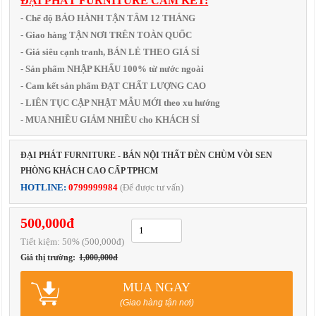
ĐẠI PHÁT FURNITURE CAM KẾT:
- Chế độ BẢO HÀNH TẬN TÂM 12 THÁNG
- Giao hàng TẬN NƠI TRÊN TOÀN QUỐC
- Giá siêu cạnh tranh, BÁN LẺ THEO GIÁ SỈ
- Sản phẩm NHẬP KHẨU 100% từ nước ngoài
- Cam kết sản phẩm ĐẠT CHẤT LƯỢNG CAO
- LIÊN TỤC CẬP NHẬT MẪU MỚI theo xu hướng
- MUA NHIỀU GIẢM NHIỀU cho KHÁCH SỈ
ĐẠI PHÁT FURNITURE - BÁN NỘI THẤT ĐÈN CHÙM VÒI SEN
PHÒNG KHÁCH CAO CẤP TPHCM
HOTLINE:
0799999984
(Để được tư vấn)
500,000đ
Tiết kiệm:
50
% (500,000đ)
Giá thị trường:
1,000,000đ
MUA NGAY
(Giao hàng tận nơi)