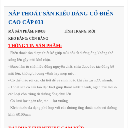
NẮP THOÁT SÀN KIỂU DÁNG CỔ ĐIỂN
CAO CẤP 033
MÃ SẢN PHẨM: ND033
TÌNH TRẠNG: MỚI
KHO HÀNG: CÒN HÀNG
THÔNG TIN SẢN PHẨM:
- Phễu thoát sàn được thiết kế giúp mùi hôi từ đường ống không thể
xông lên gây mùi khó chịu.
- Được làm từ chất liệu đồng nguyên chất, chịu được lực tác động bề
mặt lớn, không bị cong vênh hay móp méo.
- Có thể tháo rời các chi tiết để vệ sinh hoặc khi cần xả nước nhanh.
- Thoát sàn có cấu tạo đặc biệt giúp thoát nước nhanh, ngăn mùi hôi &
các loại côn trùng từ đường ống chui lên.
- Có lưới lọc ngăn tóc, rác… lọt xuống.
- Kích thước đa dạng phù hợp với các đường ống thoát nước có đường
kính Ø100mm