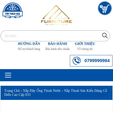
0
HƯỚNG DẪN
BẢO HÀNH
GIỚI THIỆU
Hỗ trợ khách hàng
Bảo hành tiêu chuẩn
Về chúng tôi
0799999984
Trang Chủ
›
Nắp Đậy Ống Thoát Nước
›
Nắp Thoát Sàn Kiểu Dáng Cổ
Điển Cao Cấp 033