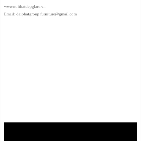
www.noithatdepgiare.vn
Email: daiphatgroup.furniture@gmail.com