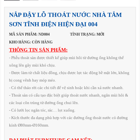
NẮP ĐẬY LỖ THOÁT NƯỚC NHÀ TẮM
SƠN TĨNH ĐIỆN HIỆN ĐẠI 004
MÃ SẢN PHẨM: ND004
TÌNH TRẠNG: MỚI
KHO HÀNG: CÒN HÀNG
THÔNG TIN SẢN PHẨM:
- Phễu thoát sàn được thiết kế giúp mùi hôi từ đường ống không thể
xông lên gây mùi khó chịu.
- Được làm từ chất liệu đồng, chịu được lực tác động bề mặt lớn, không
bị cong vênh hay móp méo.
- Có thể tháo rời các chi tiết để vệ sinh hoặc khi cần xả nước nhanh.
- Thoát sàn có cấu tạo đặc biệt giúp thoát nước nhanh, ngăn mùi hôi &
các loại côn trùng từ đường ống chui lên.
- Có lưới lọc ngăn tóc, rác… lọt xuống.
- Kích thước đa dạng phù hợp với các đường ống thoát nước có đường
kính Ø80mm-Ø160mm.