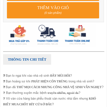
THÊM VÀO GIỎ
(0 sản phẩm)
THÔNG TIN CHI TIẾT
❓
Bạn lo ngại khi vào nhà vệ sinh
ĐẦY MÙI HÔI
?
❓
Bạn hoảng sợ khi
PHÁT HIỆN CÔN TRÙNG
trong nhà vệ sinh?
❓
Bạn đã
THỬ MỌI CÁCH NHƯNG CỐNG NHÀ VỆ SINH VẪN NGHẸT
?
❓ Bạn thường xuyên mắc bệnh
truyền nhiễm, ngoài da
?
❓ Vô vàn cửa hàng bán phễu thoát sàn nước nhà tắm nhưng
KHÓ
BIẾT MUA CHỐT HÍT CỬA Ở ĐÂU
?