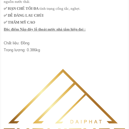
nguồn nước thải.
✅
HẠN CHẾ TỐI ĐA
tình trạng cống tắc, nghẹt.
✅
DỄ DÀNG LAU CHÙI
✅ THẨM MỸ CAO
Đặc điểm Nắp đậy lỗ thoát nước nhà tắm hiện đại :
Chất liệu: Đồng
Trọng lượng: 0.386kg