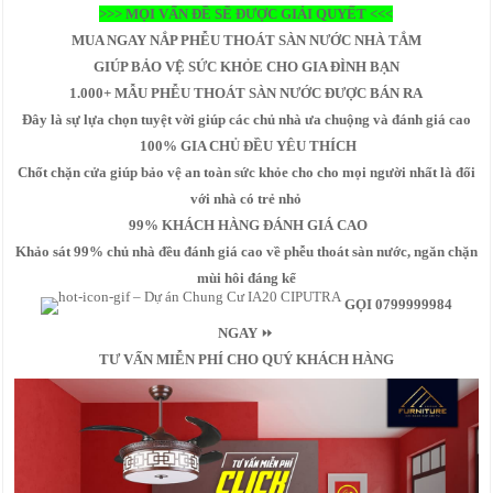
>>> MỌI VẤN ĐỀ SẼ ĐƯỢC GIẢI QUYẾT <<<
MUA NGAY NẮP PHỄU THOÁT SÀN NƯỚC NHÀ TẮM
GIÚP BẢO VỆ SỨC KHỎE CHO GIA ĐÌNH BẠN
1.000+ MẪU PHỄU THOÁT SÀN NƯỚC ĐƯỢC BÁN RA
Đây là sự lựa chọn tuyệt vời giúp các chủ nhà ưa chuộng và đánh giá cao
100% GIA CHỦ ĐỀU YÊU THÍCH
Chốt chặn cửa giúp bảo vệ an toàn sức khỏe cho cho mọi người nhất là đối
với nhà có trẻ nhỏ
99% KHÁCH HÀNG ĐÁNH GIÁ CAO
Khảo sát 99% chủ nhà đều đánh giá cao về phễu thoát sàn nước, ngăn chặn
mùi hôi đáng kể
GỌI 0799999984
NGAY
⏩
TƯ VẤN MIỄN PHÍ CHO QUÝ KHÁCH HÀNG