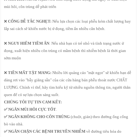
mùi hôi, côn trùng dễ phát triển
❌
CỐNG DỄ TẮC NGHẸT:
Nếu lựa chọn các loại phễu kém chất lượng hay
lắp sai cách sẽ khiến nước bị ứ đọng, tiềm ẩn nhiều căn bệnh.
❌
NGUY HIỂM TIỀM ẨN
: Nếu nhà bạn có trẻ nhỏ và tình trạng nước ứ
đọng, xuất hiện nhiều côn trùng có mầm bệnh thì nhiễm bệnh là thời gian
sớm muộn
❌
TIỀN MẤT TẬT MANG:
Nhiều lời quảng cáo "mật ngọt" sẽ khiến bạn dễ
dàng rơi vào "bẫy giăng sẵn" của các cửa hàng bán phễu thoát nước CHẤT
LƯỢNG. Chính vì thế, hãy tìm hiểu kỹ từ nhiều nguồn thông tin, người thân
quen để có sự lựa chọn sáng suốt.
CHÚNG TÔI TỰ TIN CAM KẾT:
✅ NGĂN MÙI HÔI CỰC TỐT
.
✅
NGĂN KHÔNG CHO CÔN TRÙNG
(chuột, gián) theo đường ống cống
bò vào nhà.
✅ NGĂN CHẶN CÁC BỆNH TRUYỀN NHIỄM
về đường tiêu hóa do