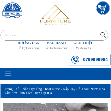
0
HƯỚNG DẪN
BẢO HÀNH
GIỚI THIỆU
Hỗ trợ khách hàng
Bảo hành tiêu chuẩn
Về chúng tôi
0799999984
Trang Chủ
›
Nắp Đậy Ống Thoát Nước
›
Nắp Đậy Lỗ Thoát Nước Nhà
Tắm Sơn Tĩnh Điện Hiện Đại 004