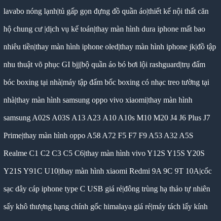
lavabo nóng lạnh
|
tủ gấp gọn đựng đồ quần áo
|
thiết kế nội thất căn
hộ chung cư
|
dịch vụ kế toán
|
thay màn hình dura iphone mất bao
nhiêu tiền
|
thay màn hình iphone oled
|
thay màn hình iphone jk
|
đồ tập
nhu thuật võ phục GI bjj
|
bộ quần áo bó bơi lội rashguard
|
trụ đấm
bóc boxing tại nhà
|
máy tập đấm bốc boxing có nhạc treo tường tại
nhà
|
thay màn hình samsung oppo vivo xiaomi
|
thay màn hình
samsung A02S A03S A13 A23 A10 A10s M10 M20 J4 J6 Plus J7
Prime
|
thay màn hình oppo A58 A72 F5 F7 F9 A53 A32 A5S
Realme C1 C2 C3 C5 C6
|
thay màn hình vivo Y12S Y15S Y20S
Y21S Y91C U10
|
thay màn hình xiaomi Redmi 9A 9C 9T 10A
|
cốc
sạc dây cáp iphone type C USB giá rẻ
|
đông trùng hạ thảo tự nhiên
sấy khô thượng hạng chính gốc himalaya giá rẻ
|
máy tách lấy kính