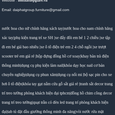
Website :
noithatdepgiare.vn
Email: daiphatgroup.furniture@gmail.com
nước hoa cho nữ chính hãng xách tay
|
nước hoa cho nam chính hãng
xác tay
|
phụ kiện trang trí xe SH
|
xe đẩy đôi em bé 1 2 chiều
|
xe tập
đi em bé giá bao nhiêu
|
xe ô tô điện trẻ em 2 4 chỗ ngồi
|
xe trượt
scooter trẻ em giá rẻ
|
hộp đựng đồng hồ cơ xoay
|
khay bàn trà điện
thông minh
|
dụng cụ phụ kiện làm nail
|
khóa dạy học nail cơ bản
chuyên nghiệp
|
dụng cụ phun xăm
|
dụng cụ nối mi
|
bộ sạc pin cho xe
hơi ô tô điện
|
khóa tay gạt nắm cửa gỗ sắt giá rẻ
|
tranh sắt decor trang
trí treo tường phòng khách hiện đại tphcm
|
đồng hồ chim công decor
trang trí treo tường
|
quạt trần có đèn led trang trí phòng khách hiện
đại
|
tab tủ đặt đầu giường thông minh đa năng
|
vòi nước rửa mặt