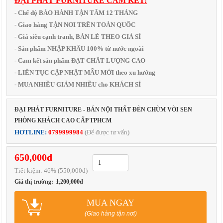
ĐẠI PHÁT FURNITURE CAM KẾT:
- Chế độ BẢO HÀNH TẬN TÂM 12 THÁNG
- Giao hàng TẬN NƠI TRÊN TOÀN QUỐC
- Giá siêu cạnh tranh, BÁN LẺ THEO GIÁ SỈ
- Sản phẩm NHẬP KHẨU 100% từ nước ngoài
- Cam kết sản phẩm ĐẠT CHẤT LƯỢNG CAO
- LIÊN TỤC CẬP NHẬT MẪU MỚI theo xu hướng
- MUA NHIỀU GIẢM NHIỀU cho KHÁCH SỈ
ĐẠI PHÁT FURNITURE - BÁN NỘI THẤT ĐÈN CHÙM VÒI SEN
PHÒNG KHÁCH CAO CẤP TPHCM
HOTLINE:
0799999984
(Để được tư vấn)
650,000đ
Tiết kiệm:
46
% (550,000đ)
Giá thị trường:
1,200,000đ
MUA NGAY
(Giao hàng tận nơi)