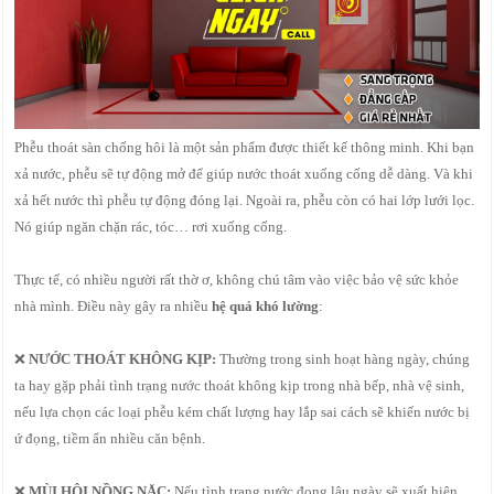
Phễu thoát sàn chống hôi là một sản phẩm được thiết kế thông minh. Khi bạn
xả nước, phễu sẽ tự động mở để giúp nước thoát xuống cống dễ dàng. Và khi
xả hết nước thì phễu tự động đóng lại. Ngoài ra, phễu còn có hai lớp lưới lọc.
Nó giúp ngăn chặn rác, tóc… rơi xuống cống.
Thực tế, có nhiều người rất thờ ơ, không chú tâm vào việc bảo vệ sức khỏe
nhà mình. Điều này gây ra nhiều
hệ quả khó lường
:
❌
NƯỚC THOÁT KHÔNG KỊP:
Thường trong sinh hoạt hàng ngày, chúng
ta hay gặp phải tình trạng nước thoát không kịp trong nhà bếp, nhà vệ sinh,
nếu lựa chọn các loại phễu kém chất lượng hay lắp sai cách sẽ khiến nước bị
ứ đọng, tiềm ẩn nhiều căn bệnh.
❌
MÙI HÔI NỒNG NẶC:
Nếu tình trạng nước đọng lâu ngày sẽ xuất hiện