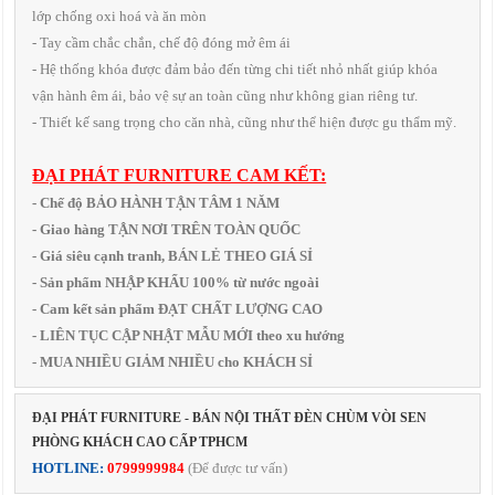
lớp chống oxi hoá và ăn mòn
- Tay cầm chắc chắn, chế độ đóng mở êm ái
- Hệ thống khóa được đảm bảo đến từng chi tiết nhỏ nhất giúp khóa
vận hành êm ái, bảo vệ sự an toàn cũng như không gian riêng tư.
- Thiết kế sang trọng cho căn nhà, cũng như thể hiện được gu thẩm mỹ.
ĐẠI PHÁT FURNITURE CAM KẾT:
- Chế độ BẢO HÀNH TẬN TÂM 1 NĂM
- Giao hàng TẬN NƠI TRÊN TOÀN QUỐC
- Giá siêu cạnh tranh, BÁN LẺ THEO GIÁ SỈ
- Sản phẩm NHẬP KHẨU 100% từ nước ngoài
- Cam kết sản phẩm ĐẠT CHẤT LƯỢNG CAO
- LIÊN TỤC CẬP NHẬT MẪU MỚI theo xu hướng
- MUA NHIỀU GIẢM NHIỀU cho KHÁCH SỈ
ĐẠI PHÁT FURNITURE - BÁN NỘI THẤT ĐÈN CHÙM VÒI SEN
PHÒNG KHÁCH CAO CẤP TPHCM
HOTLINE:
0799999984
(Để được tư vấn)