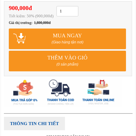
900,000đ
Tiết kiệm:
50
% (900,000đ)
Giá thị trường:
1,800,000đ
MUA NGAY
(Giao hàng tận nơi)
THÊM VÀO GIỎ
(0 sản phẩm)
THÔNG TIN CHI TIẾT