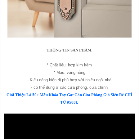
THÔNG TIN SẢN PHẨM:
* Chất liệu: hợp kim kẽm
* Màu: vàng hồng
- Kiểu dáng hiện đị phù hợp với nhiều ngôi nhà
- có thể dùng ở các cửa phòng, cửa chính
Giới Thiệu Lô 50+ Mẫu Khóa Tay Gạt Gắn Cửa Phòng Giá Siêu Rẻ CHỈ
TỪ #500k