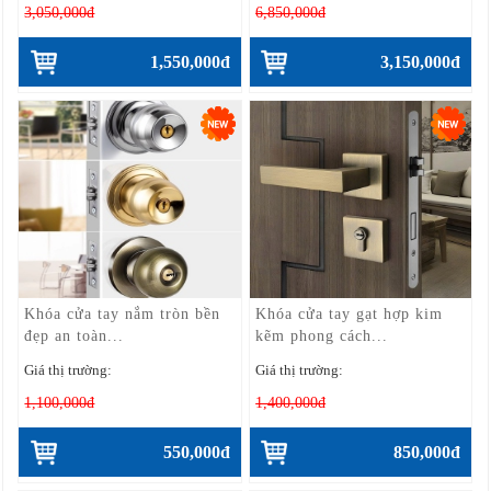
3,050,000đ
6,850,000đ
1,550,000đ
3,150,000đ
Khóa cửa tay nắm tròn bền
Khóa cửa tay gạt hợp kim
đẹp an toàn...
kẽm phong cách...
Giá thị trường:
Giá thị trường:
1,100,000đ
1,400,000đ
550,000đ
850,000đ