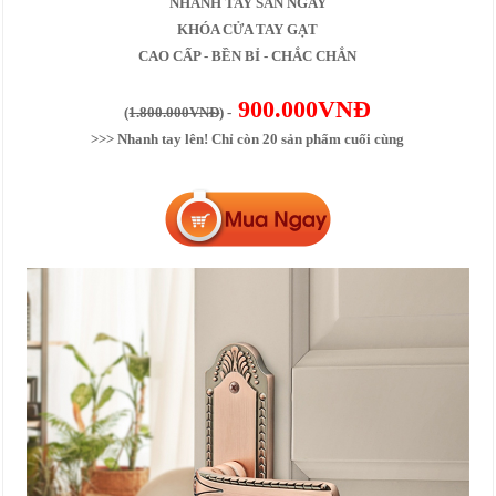
NHANH TAY SĂN NGAY
KHÓA CỬA TAY GẠT
CAO CẤP - BỀN BỈ - CHẮC CHẮN
900.000VNĐ
(
1.800.000VNĐ
) -
>>> Nhanh tay lên! Chỉ còn 20 sản phẩm cuối cùng