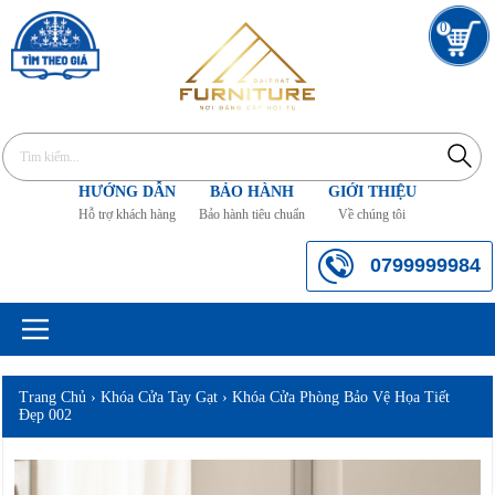
0
HƯỚNG DẪN
BẢO HÀNH
GIỚI THIỆU
Hỗ trợ khách hàng
Bảo hành tiêu chuẩn
Về chúng tôi
0799999984
Trang Chủ
›
Khóa Cửa Tay Gạt
›
Khóa Cửa Phòng Bảo Vệ Họa Tiết
Đẹp 002