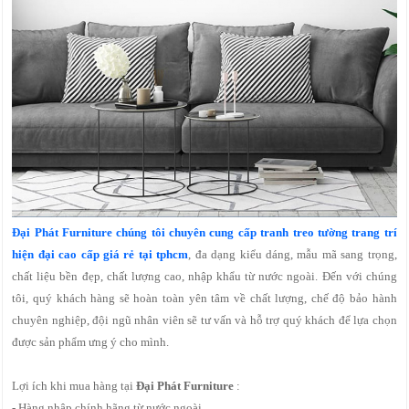
Đại Phát Furniture chúng tôi chuyên cung cấp tranh treo tường trang trí
hiện đại cao cấp giá rẻ tại tphcm
, đa dạng kiểu dáng, mẫu mã sang trọng,
chất liệu bền đẹp, chất lượng cao, nhập khẩu từ nước ngoài. Đến với chúng
tôi, quý khách hàng sẽ hoàn toàn yên tâm về chất lượng, chế độ bảo hành
chuyên nghiệp, đội ngũ nhân viên sẽ tư vấn và hỗ trợ quý khách để lựa chọn
được sản phẩm ưng ý cho mình.
Lợi ích khi mua hàng tại
Đại Phát Furniture
:
- Hàng nhâp chính hãng từ nước ngoài