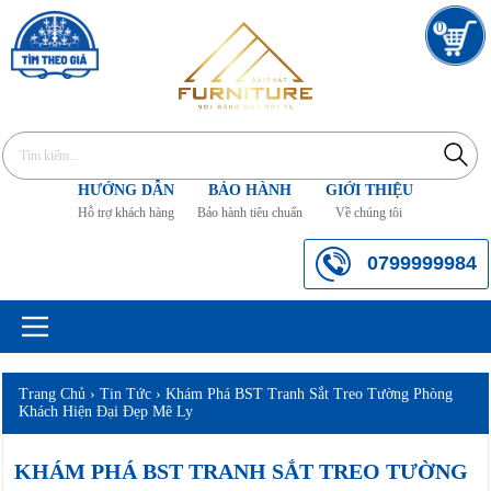
0
HƯỚNG DẪN
BẢO HÀNH
GIỚI THIỆU
Hỗ trợ khách hàng
Bảo hành tiêu chuẩn
Về chúng tôi
0799999984
Trang Chủ
›
Tin Tức
›
Khám Phá BST Tranh Sắt Treo Tường Phòng
Khách Hiện Đại Đẹp Mê Ly
KHÁM PHÁ BST TRANH SẮT TREO TƯỜNG