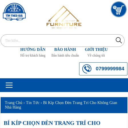
0
HƯỚNG DẪN
BẢO HÀNH
GIỚI THIỆU
Hỗ trợ khách hàng
Bảo hành tiêu chuẩn
Về chúng tôi
0799999984
Trang Chủ
›
Tin Tức
›
Bí Kíp Chọn Đèn Trang Trí Cho Không Gian
Nhà Hàng
BÍ KÍP CHỌN ĐÈN TRANG TRÍ CHO