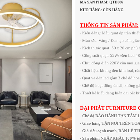
MÃ SẢN PHẨM: QTD086
KHO HÀNG: CÒN HÀNG
THÔNG TIN SẢN PHẨM:
- Kiểu dáng: Mẫu quạt ốp trần thiế
- Màu sắc: Vàng / Đen tạo cảm giá
- Kích thước quạt: 50 x 20 cm phù
- Công suất quạt: 55W/ Đèn Led 48
- Chịu dòng điện 220V của mọi gia
- Chất liệu: khung đèn kim loại, cá
- Quạt và đèn led gồm 3 chế độ hoạ
- Chế độ hoạt động êm ái, không gâ
- Thiết kế kiểu dáng hiện đại bắt 
ĐẠI PHÁT FURNITURE 
- Chế độ BẢO HÀNH TẬN TÂM 
- Giao hàng TẬN NƠI TRÊN T
- Giá siêu cạnh tranh, BÁN LẺ 
- Sản phẩm NHẬP KHẨU 100% từ