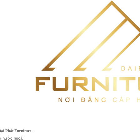
Đại Phát Furniture
:
ừ nước ngoài