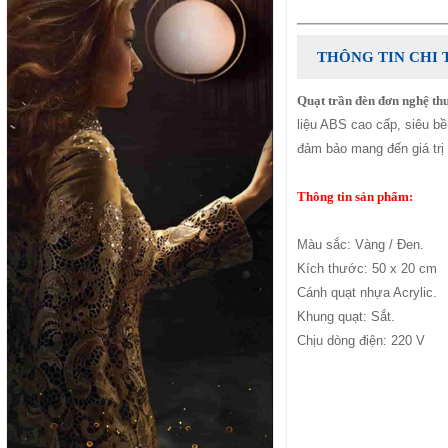
THÔNG TIN CHI 
Quạt trần đèn đơn nghệ th
liệu ABS cao cấp, siêu bền
đảm bảo mang đến giá trị 
Thông tin sản phẩm:
Màu sắc: Vàng / Đen.
Kích thước: 50 x 20 cm
Cánh quạt nhựa Acrylic.
Khung quạt: Sắt.
Chịu dòng điện: 220 V