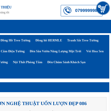
0
 THIỆU
0799999984
húng tôi
Đồng Hồ Treo Tường
Đồng hồ HERMLE
Tranh Sắt Treo Tường
 Cắm Điện Tường
Đèn Sân Vườn Năng Lượng Mặt Trời
Vòi Hoa Sen
Tường
Nội Thất Phòng Tắm
Đèn Chùm Sảnh Khách Sạn
ƠN NGHỆ THUẬT UỐN LƯỢN ĐẸP 086