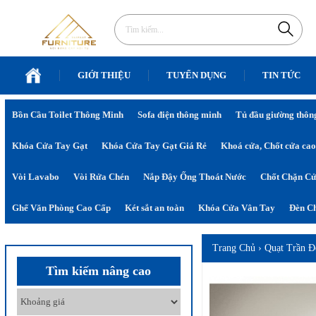
GIỚI THIỆU
TUYỂN DỤNG
TIN TỨC
Bồn Cầu Toilet Thông Minh
Sofa điện thông minh
Tủ đầu giường thôn
Khóa Cửa Tay Gạt
Khóa Cửa Tay Gạt Giá Rẻ
Khoá cửa, Chốt cửa cao
Vòi Lavabo
Vòi Rửa Chén
Nắp Đậy Ống Thoát Nước
Chốt Chặn C
Ghế Văn Phòng Cao Cấp
Két sắt an toàn
Khóa Cửa Vân Tay
Đèn Ch
Trang Chủ
›
Quạt Trần Đ
Tìm kiếm nâng cao