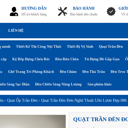
HƯỚNG DẪN
BẢO HÀNH
GIỚI
Hỗ trợ khách hàng
Bảo hành tiêu chuẩn
Về c
LIÊN HỆ
g minh
Thiết Kế Thi Công Nội Thất
Thiết Bị Vệ Sinh
Quạt Trần Đèn
 cấp
Kệ Bếp Đựng Chén Bát
Bồn Rửa Chén
Tủ Đựng Đồ Gấp Gọn
Ổ
ửa
Ghế Trang Trí Phòng Khách
Đèn Chùm
Đèn Thả Trần
Đèn Treo 
iếu Sáng Sạc Điện
Đèn Chiếu Sáng Năng Lượng
Sản phẩm khác
èn
›
Quạt Ốp Trần Đèn
›
Quạt Trần Đèn Đơn Nghệ Thuật Uốn Lượn Đẹp 086
QUẠT TRẦN ĐÈN Đ