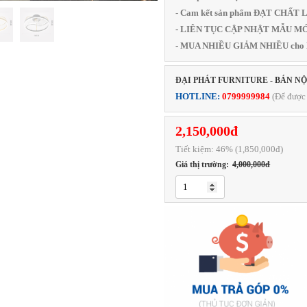
- Cam kết sản phẩm ĐẠT CHẤ
- LIÊN TỤC CẬP NHẬT MẪU MỚI
- MUA NHIỀU GIẢM NHIỀU cho
ĐẠI PHÁT FURNITURE - BÁN N
HOTLINE:
0799999984
(Để được 
2,150,000đ
Tiết kiệm:
46
% (1,850,000đ)
Giá thị trường:
4,000,000đ