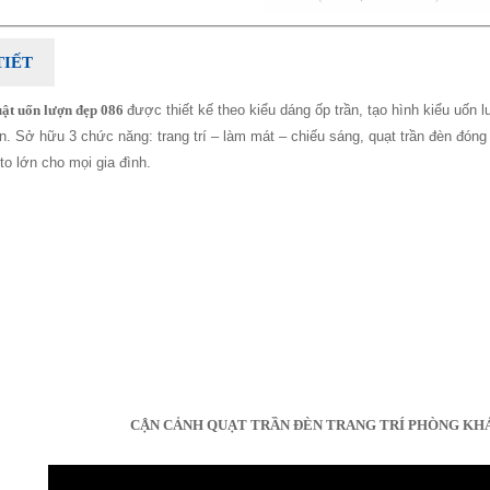
TIẾT
uật uốn lượn đẹp 086
được thiết kế theo kiểu dáng ốp trần, tạo hình kiểu uốn 
. Sở hữu 3 chức năng: trang trí – làm mát – chiếu sáng, quạt trần đèn đóng vai
to lớn cho mọi gia đình.
CẬN CẢNH QUẠT TRẦN ĐÈN TRANG TRÍ PHÒNG KH