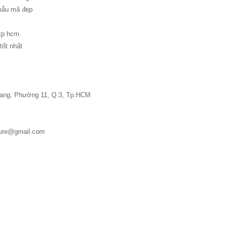
mẫu mã đẹp
 tp hcm.
tốt nhất
 Đang, Phường 11, Q.3, Tp.HCM
iture@gmail.com