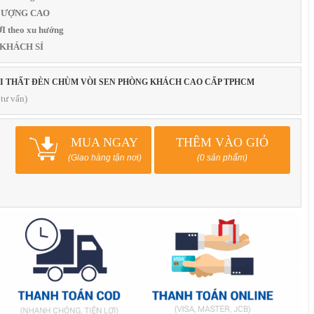
T LƯỢNG CAO
 theo xu hướng
 KHÁCH SỈ
ỘI THẤT ĐÈN CHÙM VÒI SEN PHÒNG KHÁCH CAO CẤP TPHCM
tư vấn)
MUA NGAY
THÊM VÀO GIỎ
(Giao hàng tận nơi)
(0 sản phẩm)