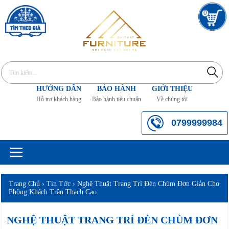
0
HƯỚNG DẪN
BẢO HÀNH
GIỚI THIỆU
Hỗ trợ khách hàng
Bảo hành tiêu chuẩn
Về chúng tôi
0799999984
Trang Chủ
›
Tin Tức
›
Nghệ Thuật Trang Trí Đèn Chùm Đơn Giản Cho
Phòng Khách Trần Thạch Cao
NGHỆ THUẬT TRANG TRÍ ĐÈN CHÙM ĐƠN