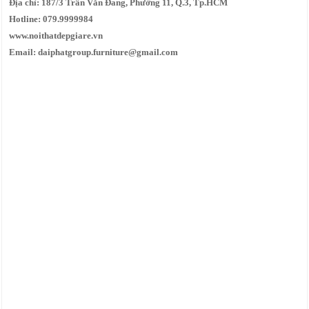
Địa chỉ: 187/3 Trần Văn Đang, Phường 11, Q.3, Tp.HCM
Hotline: 079.9999984
www.noithatdepgiare.vn
Email: daiphatgroup.furniture@gmail.com