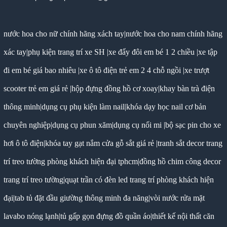
nước hoa cho nữ chính hãng xách tay
|
nước hoa cho nam chính hãng
xác tay
|
phụ kiện trang trí xe SH
|
xe đẩy đôi em bé 1 2 chiều
|
xe tập
đi em bé giá bao nhiêu
|
xe ô tô điện trẻ em 2 4 chỗ ngồi
|
xe trượt
scooter trẻ em giá rẻ
|
hộp đựng đồng hồ cơ xoay
|
khay bàn trà điện
thông minh
|
dụng cụ phụ kiện làm nail
|
khóa dạy học nail cơ bản
chuyên nghiệp
|
dụng cụ phun xăm
|
dụng cụ nối mi
|
bộ sạc pin cho xe
hơi ô tô điện
|
khóa tay gạt nắm cửa gỗ sắt giá rẻ
|
tranh sắt decor trang
trí treo tường phòng khách hiện đại tphcm
|
đồng hồ chim công decor
trang trí treo tường
|
quạt trần có đèn led trang trí phòng khách hiện
đại
|
tab tủ đặt đầu giường thông minh đa năng
|
vòi nước rửa mặt
lavabo nóng lạnh
|
tủ gấp gọn đựng đồ quần áo
|
thiết kế nội thất căn