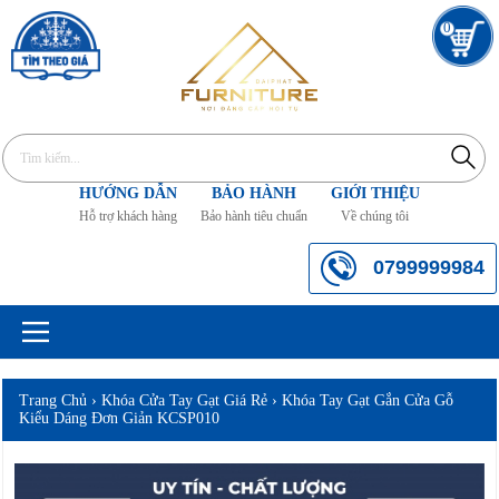
0
HƯỚNG DẪN
BẢO HÀNH
GIỚI THIỆU
Hỗ trợ khách hàng
Bảo hành tiêu chuẩn
Về chúng tôi
0799999984
Trang Chủ
›
Khóa Cửa Tay Gạt Giá Rẻ
›
Khóa Tay Gạt Gắn Cửa Gỗ
Kiểu Dáng Đơn Giản KCSP010