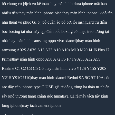
hộ chung cư
|
dịch vụ kế toán
|
thay màn hình dura iphone mất bao
nhiêu tiền
|
thay màn hình iphone oled
|
thay màn hình iphone jk
|
đồ tập
nhu thuật võ phục GI bjj
|
bộ quần áo bó bơi lội rashguard
|
trụ đấm
bóc boxing tại nhà
|
máy tập đấm bốc boxing có nhạc treo tường tại
nhà
|
thay màn hình samsung oppo vivo xiaomi
|
thay màn hình
samsung A02S A03S A13 A23 A10 A10s M10 M20 J4 J6 Plus J7
Prime
|
thay màn hình oppo A58 A72 F5 F7 F9 A53 A32 A5S
Realme C1 C2 C3 C5 C6
|
thay màn hình vivo Y12S Y15S Y20S
Y21S Y91C U10
|
thay màn hình xiaomi Redmi 9A 9C 9T 10A
|
cốc
sạc dây cáp iphone type C USB giá rẻ
|
đông trùng hạ thảo tự nhiên
sấy khô thượng hạng chính gốc himalaya giá rẻ
|
máy tách lấy kính
lưng iphone
|
máy tách camera iphone