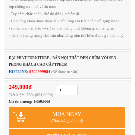
lớp chống oxi hoá và ăn mòn
- Tay cầm chắc chắn, chế độ đóng mở êm ái
- Hệ thống khóa được đảm bảo đến từng chi tiết nhỏ nhất giúp khóa
vận hành êm ái, bảo vệ sự an toàn cũng như không gian riêng tư.
- Thiết kế sang trọng cho căn nhà, cũng như thể hiện được gu thẩm mỹ.
ĐẠI PHÁT FURNITURE - BÁN NỘI THẤT ĐÈN CHÙM VÒI SEN
PHÒNG KHÁCH CAO CẤP TPHCM
HOTLINE:
0799999984
(Để được tư vấn)
249,000đ
Tiết kiệm:
76
% (801,000đ)
Giá thị trường:
1,050,000đ
MUA NGAY
(Giao hàng tận nơi)