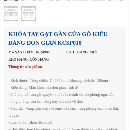
KHÓA TAY GẠT GẮN CỬA GỖ KIỂU
DÁNG ĐƠN GIẢN KCSP010
MÃ SẢN PHẨM: KCSP010
TÌNH TRẠNG: MỚI
KHO HÀNG: CÒN HÀNG
Thông tin sản phẩm:
- Kích thước: Tổng chiều dài 235mm / Khoảng cách lỗ: 180mm
- Kiểu dáng: Mẫu khóa cửa đơn giản, tinh tế
- Phù hợp với cửa gỗ nguyên khối cửa chính và cửa phòng ngủ, cửa
thông phòng, cửa ban công hay cửa nhà vệ sinh
- Màu sắc: Vàng phù hợp với tone màu cửa mang phong cách hiện đại,
tối giản
- Loại khóa: Khóa liền khối
- Chất liệu: hợp kim nhôm cao cấp được hoàn thiện cao cấp, mạ nhiều