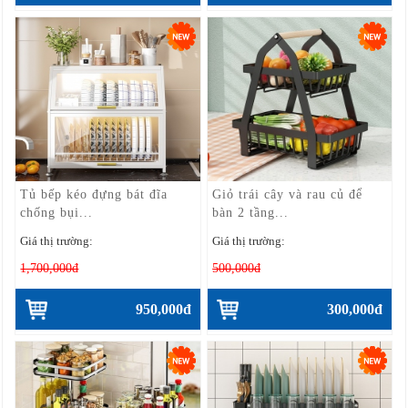
Tủ bếp kéo đựng bát đĩa
Giỏ trái cây và rau củ để
chống bụi...
bàn 2 tầng...
Giá thị trường:
Giá thị trường:
1,700,000đ
500,000đ
950,000đ
300,000đ