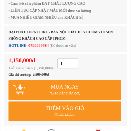
- Cam kết sản phẩm ĐẠT CHẤT LƯỢNG CAO
- LIÊN TỤC CẬP NHẬT MẪU MỚI theo xu hướng
- MUA NHIỀU GIẢM NHIỀU cho KHÁCH SỈ
ĐẠI PHÁT FURNITURE - BÁN NỘI THẤT ĐÈN CHÙM VÒI SEN
PHÒNG KHÁCH CAO CẤP TPHCM
HOTLINE:
0799999984
(Để được tư vấn)
1,150,000đ
Tiết kiệm:
54
% (1,350,000đ)
Giá thị trường:
2,500,000đ
MUA NGAY
(Giao hàng tận nơi)
THÊM VÀO GIỎ
(0 sản phẩm)