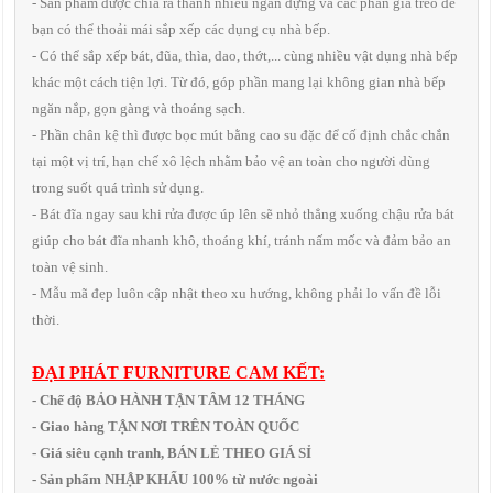
- Sản phẩm được chia ra thành nhiều ngăn đựng và các phần giá treo để
bạn có thể thoải mái sắp xếp các dụng cụ nhà bếp.
- Có thể sắp xếp bát, đũa, thìa, dao, thớt,... cùng nhiều vật dụng nhà bếp
khác một cách tiện lợi. Từ đó, góp phần mang lại không gian nhà bếp
ngăn nắp, gọn gàng và thoáng sạch.
- Phần chân kệ thì được bọc mút bằng cao su đặc để cố định chắc chắn
tại một vị trí, hạn chế xô lệch nhằm bảo vệ an toàn cho người dùng
trong suốt quá trình sử dụng.
- Bát đĩa ngay sau khi rửa được úp lên sẽ nhỏ thẳng xuống chậu rửa bát
giúp cho bát đĩa nhanh khô, thoáng khí, tránh nấm mốc và đảm bảo an
toàn vệ sinh.
- Mẫu mã đẹp luôn cập nhật theo xu hướng, không phải lo vấn đề lỗi
thời.
ĐẠI PHÁT FURNITURE CAM KẾT:
- Chế độ BẢO HÀNH TẬN TÂM 12 THÁNG
- Giao hàng TẬN NƠI TRÊN TOÀN QUỐC
- Giá siêu cạnh tranh, BÁN LẺ THEO GIÁ SỈ
- Sản phẩm NHẬP KHẨU 100% từ nước ngoài