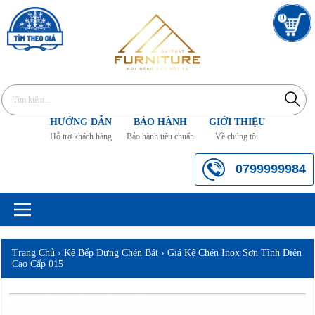
0
HƯỚNG DẪN
BẢO HÀNH
GIỚI THIỆU
Hỗ trợ khách hàng
Bảo hành tiêu chuẩn
Về chúng tôi
0799999984
Trang Chủ
›
Kệ Bếp Đựng Chén Bát
›
Giá Kệ Chén Inox Sơn Tĩnh Điện
Cao Cấp 015