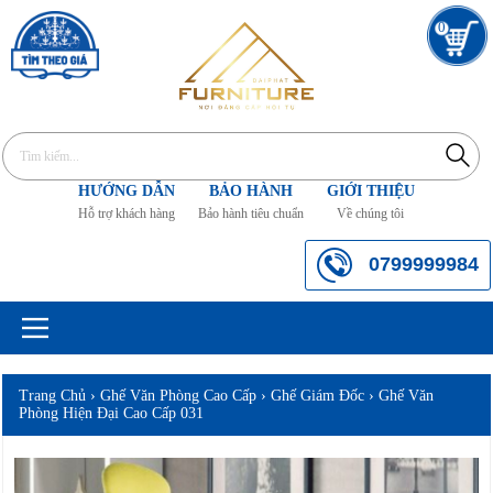
0
HƯỚNG DẪN
BẢO HÀNH
GIỚI THIỆU
Hỗ trợ khách hàng
Bảo hành tiêu chuẩn
Về chúng tôi
0799999984
Trang Chủ
›
Ghế Văn Phòng Cao Cấp
›
Ghế Giám Đốc
›
Ghế Văn
Phòng Hiện Đại Cao Cấp 031