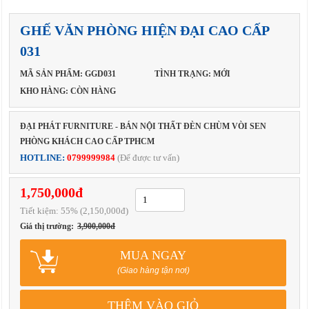
GHẾ VĂN PHÒNG HIỆN ĐẠI CAO CẤP
031
MÃ SẢN PHẨM: GGD031
TÌNH TRẠNG: MỚI
KHO HÀNG: CÒN HÀNG
ĐẠI PHÁT FURNITURE - BÁN NỘI THẤT ĐÈN CHÙM VÒI SEN
PHÒNG KHÁCH CAO CẤP TPHCM
HOTLINE:
0799999984
(Để được tư vấn)
1,750,000đ
Tiết kiệm:
55
% (2,150,000đ)
Giá thị trường:
3,900,000đ
MUA NGAY
(Giao hàng tận nơi)
THÊM VÀO GIỎ