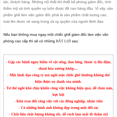
tác, khách hàng. Những nội thất khi thiết kế phòng giám đốc, tính
thẩm mỹ và tính quyền uy luôn được đề cao hàng đầu. Vì vậy, sản
phẩm ghế làm việc giám đốc phải là sản phẩm chất lượng cao,
toát lên được vẻ sang trọng và uy quyền của người lãnh đạo.
Nếu bạn không mua ngay một chiếc ghế giám đốc làm việc văn
phòng cao cấp thì sẽ có những
sau:
BẤT LỢI
- Gặp các bệnh nguy hiểm về cột sống, đau lưng, thoát vị đĩa đệm,
thoái hóa xương khớp,...
- Một lãnh đạo công ty mà ngồi một chiếc ghế thường không thể
hiện được uy danh của mình.
- Tư thế ngồi khó chịu khiến công việc không hiệu quả, dễ chán nản,
bực bội
- Khó trao đổi công việc với các đồng nghiệp, nhân viên
- Có những hình ảnh không đẹp trong mắt đối tác
- Chất liệu chất lượng không tốt, dễ rách làm mất đi thẩm mỹ