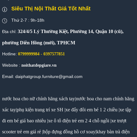
Siêu Thị Nội Thất Giá Tốt Nhất
Thứ 2-7 : 9h-18h
324/4/5 Lý Thường Kiệt, Phường 14, Quận 10 (cũ),
Địa chỉ:
phường Diên Hồng (mới), TPHCM
Hotline:
0799999984 - 0397577851
Website :
noithatdepgiare.vn
Email: daiphatgroup.furniture@gmail.com
nước hoa cho nữ chính hãng xách tay
|
nước hoa cho nam chính hãng
xác tay
|
phụ kiện trang trí xe SH
|
xe đẩy đôi em bé 1 2 chiều
|
xe tập
đi em bé giá bao nhiêu
|
xe ô tô điện trẻ em 2 4 chỗ ngồi
|
xe trượt
scooter trẻ em giá rẻ
|
hộp đựng đồng hồ cơ xoay
|
khay bàn trà điện