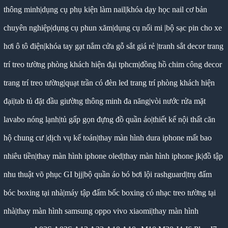
thông minh
|
dụng cụ phụ kiện làm nail
|
khóa dạy học nail cơ bản
chuyên nghiệp
|
dụng cụ phun xăm
|
dụng cụ nối mi
|
bộ sạc pin cho xe
hơi ô tô điện
|
khóa tay gạt nắm cửa gỗ sắt giá rẻ
|
tranh sắt decor trang
trí treo tường phòng khách hiện đại tphcm
|
đồng hồ chim công decor
trang trí treo tường
|
quạt trần có đèn led trang trí phòng khách hiện
đại
|
tab tủ đặt đầu giường thông minh đa năng
|
vòi nước rửa mặt
lavabo nóng lạnh
|
tủ gấp gọn đựng đồ quần áo
|
thiết kế nội thất căn
hộ chung cư
|
dịch vụ kế toán
|
thay màn hình dura iphone mất bao
nhiêu tiền
|
thay màn hình iphone oled
|
thay màn hình iphone jk
|
đồ tập
nhu thuật võ phục GI bjj
|
bộ quần áo bó bơi lội rashguard
|
trụ đấm
bóc boxing tại nhà
|
máy tập đấm bốc boxing có nhạc treo tường tại
nhà
|
thay màn hình samsung oppo vivo xiaomi
|
thay màn hình