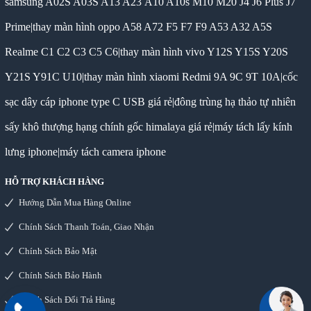
samsung A02S A03S A13 A23 A10 A10s M10 M20 J4 J6 Plus J7
Prime
|
thay màn hình oppo A58 A72 F5 F7 F9 A53 A32 A5S
Realme C1 C2 C3 C5 C6
|
thay màn hình vivo Y12S Y15S Y20S
Y21S Y91C U10
|
thay màn hình xiaomi Redmi 9A 9C 9T 10A
|
cốc
sạc dây cáp iphone type C USB giá rẻ
|
đông trùng hạ thảo tự nhiên
sấy khô thượng hạng chính gốc himalaya giá rẻ
|
máy tách lấy kính
lưng iphone
|
máy tách camera iphone
HỖ TRỢ KHÁCH HÀNG
Hướng Dẫn Mua Hàng Online
Chính Sách Thanh Toán, Giao Nhận
Chính Sách Bảo Mật
Chính Sách Bảo Hành
Chính Sách Đổi Trả Hàng